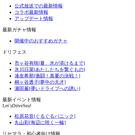
公式放送での最新情報
コラボ最新情報
アップデート情報
最新ガチャ情報
開催中のおすすめガチャ
ドリフェス
市ヶ谷有咲[夏、氷が溶けるまで]
氷川日菜[あたしたちを繋ぐもの]
湊友希那[激闘！真夏の決戦！]
桐ヶ谷透子[夢中の天才]
瀬田薫[儚いドライブへの誘い]
最新イベント情報
Let`sDriveSea!
松原花音[ぐるぐるパニック]
丸山彩[海辺に咲く一輪]
リセマラ・初心者向け情報