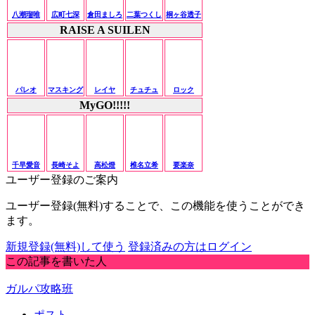
八潮瑠唯
広町七深
倉田ましろ
二葉つくし
桐ヶ谷透子
RAISE A SUILEN
パレオ
マスキング
レイヤ
チュチュ
ロック
MyGO!!!!!
千早愛音
長崎そよ
高松燈
椎名立希
要楽奈
ユーザー登録のご案内
ユーザー登録(無料)することで、この機能を使うことができ
ます。
新規登録(無料)して使う
登録済みの方はログイン
この記事を書いた人
ガルパ攻略班
ポスト