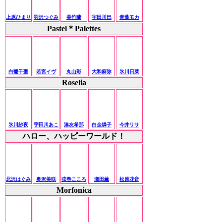
上原ひまり
羽沢つぐみ
美竹蘭
宇田川巴
青葉モカ
Pastel＊Palettes
白鷺千聖
若宮イヴ
丸山彩
大和麻弥
氷川日菜
Roselia
氷川紗夜
宇田川あこ
湊友希那
白金燐子
今井リサ
ハロー、ハッピーワールド！
北沢はぐみ
奥沢美咲
弦巻こころ
瀬田薫
松原花音
Morfonica