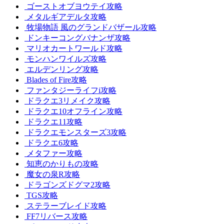
ゴーストオブヨウテイ攻略
メタルギアデルタ攻略
牧場物語 風のグランドバザール攻略
ドンキーコングバナンザ攻略
マリオカートワールド攻略
モンハンワイルズ攻略
エルデンリング攻略
Blades of Fire攻略
ファンタジーライフi攻略
ドラクエ3リメイク攻略
ドラクエ10オフライン攻略
ドラクエ11攻略
ドラクエモンスターズ3攻略
ドラクエ6攻略
メタファー攻略
知恵のかりもの攻略
魔女の泉R攻略
ドラゴンズドグマ2攻略
TGS攻略
ステラーブレイド攻略
FF7リバース攻略