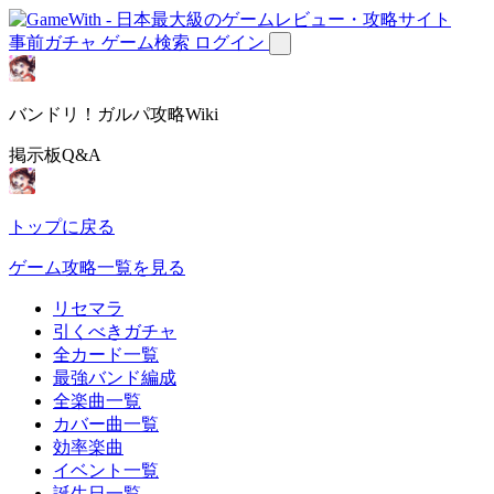
事前ガチャ
ゲーム検索
ログイン
バンドリ！ガルパ攻略Wiki
掲示板Q&A
トップに戻る
ゲーム攻略一覧を見る
リセマラ
引くべきガチャ
全カード一覧
最強バンド編成
全楽曲一覧
カバー曲一覧
効率楽曲
イベント一覧
誕生日一覧