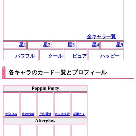
全キャラ一覧
星1
星2
星3
星4
星5
パワフル
クール
ピュア
ハッピー
各キャラのカード一覧とプロフィール
Poppin'Party
牛込りみ
山吹沙綾
戸山香澄
市ヶ谷有咲
花園たえ
Afterglow