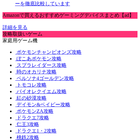
ーを徹底比較しています
Amazonで買えるおすすめゲーミングデバイスまとめ【ad】
詳細を見る
攻略取扱いゲーム
家庭用ゲーム機
ポケモンチャンピオンズ攻略
ぽこあポケモン攻略
スプラレイダース攻略
時のオカリナ攻略
ペルソナ4ゴールデン攻略
トモコレ攻略
バイオレクイエム攻略
紅の砂漠攻略
デイモン&ベイビー攻略
ポケモンZA攻略
ドラクエ7攻略
仁王3攻略
ドラクエ1・2攻略
桃鉄2攻略