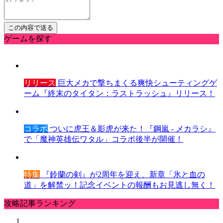
ゲームを探す
リリース
巨大メカで撃ちまくる爽快シューティングゲ
ーム『終末のタイタン：ラストラッシュ』リリース！
コラボ
ついに虎王＆影虎が来た！『鋼嵐 - メカラシ』
で「魔神英雄伝ワタル」コラボ後半が開催！
特集
『鈴蘭の剣』が2周年を迎え、新章「氷と血の
道」を解禁ッ！記念イベントの報酬もお見逃し無く！
攻略記事ランキング