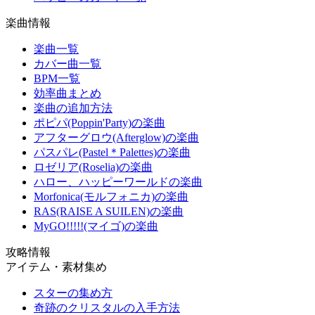
楽曲情報
楽曲一覧
カバー曲一覧
BPM一覧
効率曲まとめ
楽曲の追加方法
ポピパ(Poppin'Party)の楽曲
アフターグロウ(Afterglow)の楽曲
パスパレ(Pastel＊Palettes)の楽曲
ロゼリア(Roselia)の楽曲
ハロー、ハッピーワールドの楽曲
Morfonica(モルフォニカ)の楽曲
RAS(RAISE A SUILEN)の楽曲
MyGO!!!!!(マイゴ)の楽曲
攻略情報
アイテム・素材集め
スターの集め方
奇跡のクリスタルの入手方法