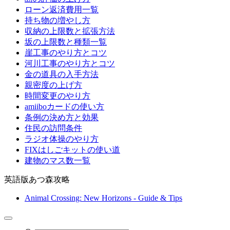
ローン返済費用一覧
持ち物の増やし方
収納の上限数と拡張方法
坂の上限数と種類一覧
崖工事のやり方とコツ
河川工事のやり方とコツ
金の道具の入手方法
親密度の上げ方
時間変更のやり方
amiiboカードの使い方
条例の決め方と効果
住民の訪問条件
ラジオ体操のやり方
FIXはしごキットの使い道
建物のマス数一覧
英語版あつ森攻略
Animal Crossing: New Horizons - Guide & Tips