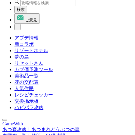
検索
ご意見
アプデ情報
新コラボ
リゾートホテル
夢の島
リセットさん
カブ価予測ツール
美術品一覧
花の交配表
人気住民
レシピチェッカー
交換掲示板
ハピパラ攻略
GameWith
あつ森攻略｜あつまれどうぶつの森