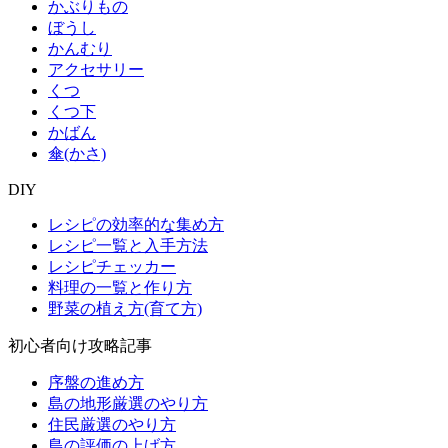
かぶりもの
ぼうし
かんむり
アクセサリー
くつ
くつ下
かばん
傘(かさ)
DIY
レシピの効率的な集め方
レシピ一覧と入手方法
レシピチェッカー
料理の一覧と作り方
野菜の植え方(育て方)
初心者向け攻略記事
序盤の進め方
島の地形厳選のやり方
住民厳選のやり方
島の評価の上げ方