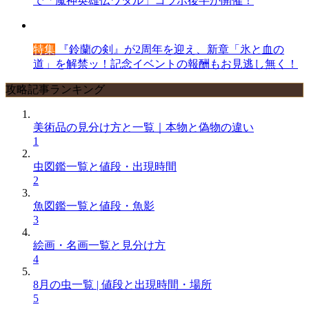
で「魔神英雄伝ワタル」コラボ後半が開催！
特集
『鈴蘭の剣』が2周年を迎え、新章「氷と血の
道」を解禁ッ！記念イベントの報酬もお見逃し無く！
攻略記事ランキング
美術品の見分け方と一覧｜本物と偽物の違い
1
虫図鑑一覧と値段・出現時間
2
魚図鑑一覧と値段・魚影
3
絵画・名画一覧と見分け方
4
8月の虫一覧 | 値段と出現時間・場所
5