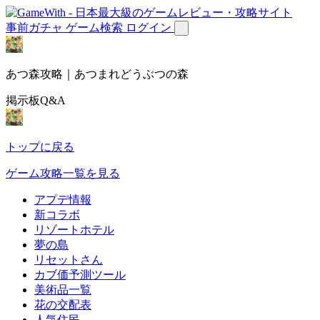
事前ガチャ
ゲーム検索
ログイン
あつ森攻略｜あつまれどうぶつの森
掲示板Q&A
トップに戻る
ゲーム攻略一覧を見る
アプデ情報
新コラボ
リゾートホテル
夢の島
リセットさん
カブ価予測ツール
美術品一覧
花の交配表
人気住民