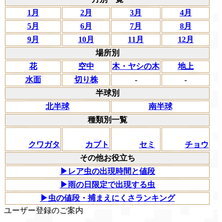
1月
2月
3月
4月
5月
6月
7月
8月
9月
10月
11月
12月
場所別
花
空中
木・ヤシの木
地上
水面
切り株
-
-
半球別
北半球
南半球
種類別一覧
クワガタ
カブト
セミ
チョウ
その他お役立ち
▶レア虫の出現時間と値段
▶雨の日限定で出現する虫
▶虫の値段・捕まえにくさランキング
ユーザー登録のご案内