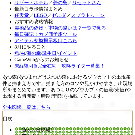
リゾートホテル
／
夢の島
／
リセットさん
最新コラボ情報まとめ
任天堂
／
LEGO
／
ゼルダ
／
スプラトゥーン
おすすめ攻略情報
美術品の偽物・本物の違いは？一覧で見る
毎日確認！カブ価予想ツール
アイテム交換掲示板はこちら
8月にやること
魚
/
虫
/
海の幸
/
誕生日
/
イベント
GameWithからのお知らせ
未経験可&完全在宅！攻略ライター募集！
あつ森(あつまれどうぶつの森)におけるゾウカブトの出現条
件と捕まえ方です。捕まえ方のコツや見かけやすさ、出現場
所をまとめています。あつもりのゾウカブトの値段(売値)や
出現する時間帯・時期(季節)を掲載しています。
全虫図鑑一覧はこちら
目次
値段と出現場所