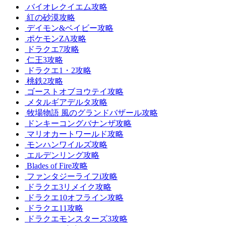
バイオレクイエム攻略
紅の砂漠攻略
デイモン&ベイビー攻略
ポケモンZA攻略
ドラクエ7攻略
仁王3攻略
ドラクエ1・2攻略
桃鉄2攻略
ゴーストオブヨウテイ攻略
メタルギアデルタ攻略
牧場物語 風のグランドバザール攻略
ドンキーコングバナンザ攻略
マリオカートワールド攻略
モンハンワイルズ攻略
エルデンリング攻略
Blades of Fire攻略
ファンタジーライフi攻略
ドラクエ3リメイク攻略
ドラクエ10オフライン攻略
ドラクエ11攻略
ドラクエモンスターズ3攻略