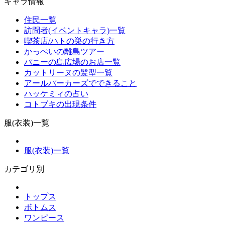
キャラ情報
住民一覧
訪問者(イベントキャラ)一覧
喫茶店/ハトの巣の行き方
かっぺいの離島ツアー
パニーの島広場のお店一覧
カットリーヌの髪型一覧
アールパーカーズでできること
ハッケミィの占い
コトブキの出現条件
服(衣装)一覧
服(衣装)一覧
カテゴリ別
トップス
ボトムス
ワンピース