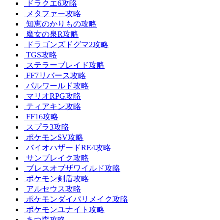
ドラクエ6攻略
メタファー攻略
知恵のかりもの攻略
魔女の泉R攻略
ドラゴンズドグマ2攻略
TGS攻略
ステラーブレイド攻略
FF7リバース攻略
パルワールド攻略
マリオRPG攻略
ティアキン攻略
FF16攻略
スプラ3攻略
ポケモンSV攻略
バイオハザードRE4攻略
サンブレイク攻略
ブレスオブザワイルド攻略
ポケモン剣盾攻略
アルセウス攻略
ポケモンダイパリメイク攻略
ポケモンユナイト攻略
あつ森攻略