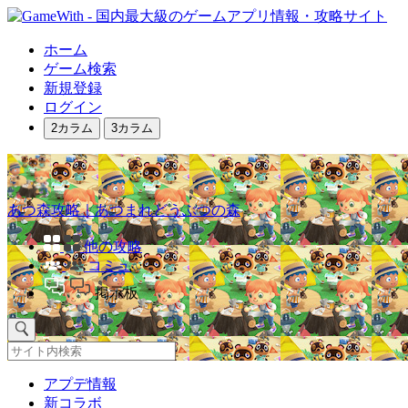
ホーム
ゲーム検索
新規登録
ログイン
2カラム
3カラム
あつ森攻略｜あつまれどうぶつの森
他の攻略
コミュ
掲示板
アプデ情報
新コラボ