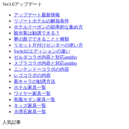
Ver3.0アップデート
アップデート最新情報
リゾートホテルの解放条件
ホテルクーポンの効率的な集め方
観光客は勧誘できる？
夢の島でできることと種類
リセット片付けセンターの使い方
Switch2エディションの違い
ゼルダコラボ内容と対応amiibo
スプラコラボ内容と対応amiibo
ニンテンドーコラボの内容
レゴコラボの内容
新キャラの勧誘方法
ホテル家具一覧
ワイヤー家具一覧
和風モダン家具一覧
キッズ家具一覧
大理石家具一覧
人気記事