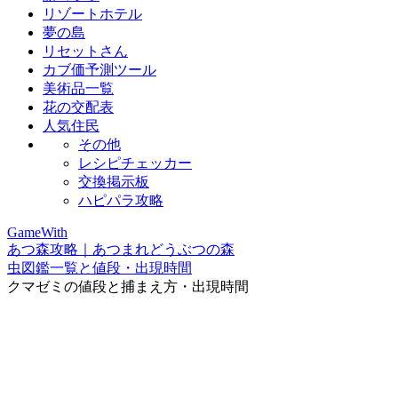
リゾートホテル
夢の島
リセットさん
カブ価予測ツール
美術品一覧
花の交配表
人気住民
その他
レシピチェッカー
交換掲示板
ハピパラ攻略
GameWith
あつ森攻略｜あつまれどうぶつの森
虫図鑑一覧と値段・出現時間
クマゼミの値段と捕まえ方・出現時間