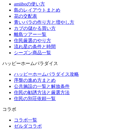
amiiboの使い方
島のレイアウトまとめ
花の交配表
青いバラの作り方と増やし方
カブの儲かる買い方
離島ツアー一覧
住民厳選のやり方
流れ星の条件と時間
シーズン商品一覧
ハッピーホームパラダイス
ハッピーホームパラダイス攻略
序盤の進め方まとめ
公共施設の一覧と解放条件
住民の勧誘方法と厳選方法
住民の別荘依頼一覧
コラボ
コラボ一覧
ゼルダコラボ