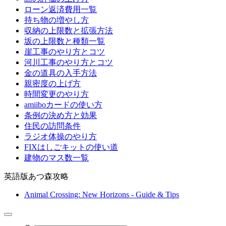
ローン返済費用一覧
持ち物の増やし方
収納の上限数と拡張方法
坂の上限数と種類一覧
崖工事のやり方とコツ
河川工事のやり方とコツ
金の道具の入手方法
親密度の上げ方
時間変更のやり方
amiiboカードの使い方
条例の決め方と効果
住民の訪問条件
ラジオ体操のやり方
FIXはしごキットの使い道
建物のマス数一覧
英語版あつ森攻略
Animal Crossing: New Horizons - Guide & Tips