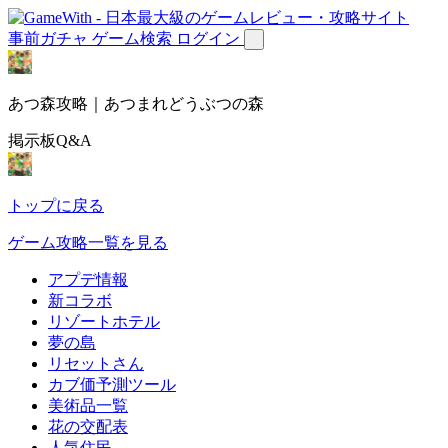
事前ガチャ
ゲーム検索
ログイン
あつ森攻略｜あつまれどうぶつの森
掲示板Q&A
トップに戻る
ゲーム攻略一覧を見る
アプデ情報
新コラボ
リゾートホテル
夢の島
リセットさん
カブ価予測ツール
美術品一覧
花の交配表
人気住民