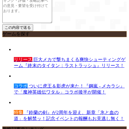
ゲームを探す
リリース
巨大メカで撃ちまくる爽快シューティングゲ
ーム『終末のタイタン：ラストラッシュ』リリース！
コラボ
ついに虎王＆影虎が来た！『鋼嵐 - メカラシ』
で「魔神英雄伝ワタル」コラボ後半が開催！
特集
『鈴蘭の剣』が2周年を迎え、新章「氷と血の
道」を解禁ッ！記念イベントの報酬もお見逃し無く！