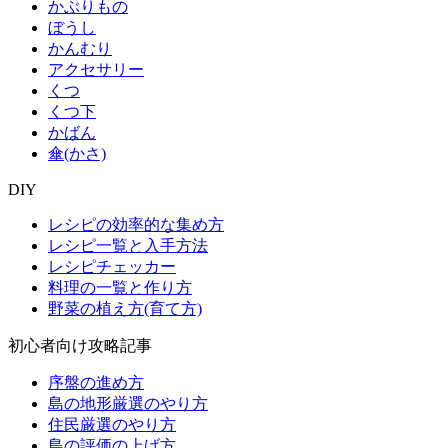
かぶりもの
ぼうし
かんむり
アクセサリー
くつ
くつ下
かばん
傘(かさ)
DIY
レシピの効率的な集め方
レシピ一覧と入手方法
レシピチェッカー
料理の一覧と作り方
野菜の植え方(育て方)
初心者向け攻略記事
序盤の進め方
島の地形厳選のやり方
住民厳選のやり方
島の評価の上げ方