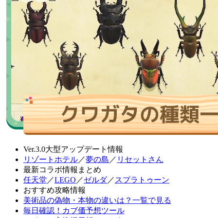
Ver.3.0大型アップデート情報
リゾートホテル
／
夢の島
／
リセットさん
最新コラボ情報まとめ
任天堂
／
LEGO
／
ゼルダ
／
スプラトゥーン
おすすめ攻略情報
美術品の偽物・本物の違いは？一覧で見る
毎日確認！カブ価予想ツール