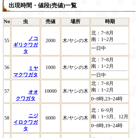
出現時間・値段(売値)一覧
No
虫
売値
場所
時期
北：7~8月
ノコ
南：1~2月
55
2000
木/ヤシの木
ギリクワガ
一日中
タ
北：7~8月
南：1~2月
56
1000
木/ヤシの木
ミヤ
マクワガタ
一日中
北：7~8月
南：1~2月
57
10000
木/ヤシの木
オオ
クワガタ
0~8時,23~24時
北：6~9月
ニジ
南：1~3月、12月
58
6000
木/ヤシの木
イロクワガ
0~8時,19~24時
タ