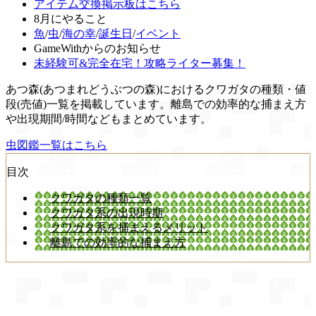
アイテム交換掲示板はこちら
8月にやること
魚
/
虫
/
海の幸
/
誕生日
/
イベント
GameWithからのお知らせ
未経験可&完全在宅！攻略ライター募集！
あつ森(あつまれどうぶつの森)におけるクワガタの種類・値
段(売値)一覧を掲載しています。離島での効率的な捕まえ方
や出現期間/時間などもまとめています。
虫図鑑一覧はこちら
目次
クワガタの種類一覧
クワガタ系の出現時期
クワガタ系を捕まえるメリット
離島での効率的な捕まえ方