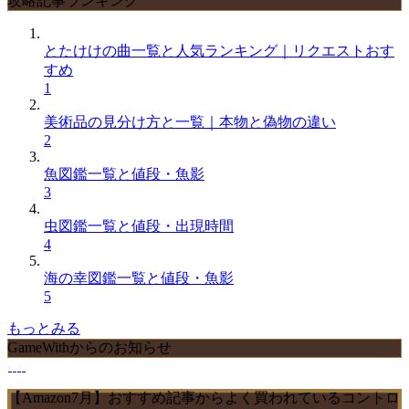
攻略記事ランキング
とたけけの曲一覧と人気ランキング｜リクエストおす
すめ
1
美術品の見分け方と一覧｜本物と偽物の違い
2
魚図鑑一覧と値段・魚影
3
虫図鑑一覧と値段・出現時間
4
海の幸図鑑一覧と値段・魚影
5
もっとみる
GameWithからのお知らせ
【Amazon7月】おすすめ記事からよく買われているコントロ