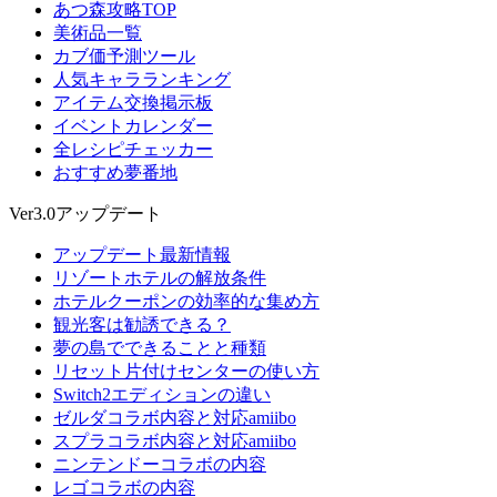
あつ森攻略TOP
美術品一覧
カブ価予測ツール
人気キャラランキング
アイテム交換掲示板
イベントカレンダー
全レシピチェッカー
おすすめ夢番地
Ver3.0アップデート
アップデート最新情報
リゾートホテルの解放条件
ホテルクーポンの効率的な集め方
観光客は勧誘できる？
夢の島でできることと種類
リセット片付けセンターの使い方
Switch2エディションの違い
ゼルダコラボ内容と対応amiibo
スプラコラボ内容と対応amiibo
ニンテンドーコラボの内容
レゴコラボの内容