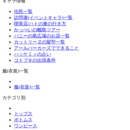
キャラ情報
住民一覧
訪問者(イベントキャラ)一覧
喫茶店/ハトの巣の行き方
かっぺいの離島ツアー
パニーの島広場のお店一覧
カットリーヌの髪型一覧
アールパーカーズでできること
ハッケミィの占い
コトブキの出現条件
服(衣装)一覧
服(衣装)一覧
カテゴリ別
トップス
ボトムス
ワンピース