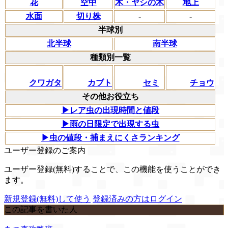
花
空中
木・ヤシの木
地上
水面
切り株
-
-
半球別
北半球
南半球
種類別一覧
クワガタ
カブト
セミ
チョウ
その他お役立ち
▶レア虫の出現時間と値段
▶雨の日限定で出現する虫
▶虫の値段・捕まえにくさランキング
ユーザー登録のご案内
ユーザー登録(無料)することで、この機能を使うことができ
ます。
新規登録(無料)して使う
登録済みの方はログイン
この記事を書いた人