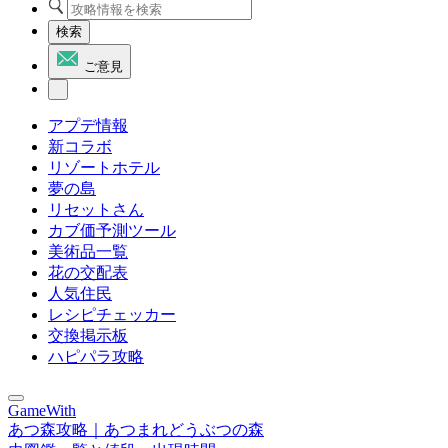
検索
ご意見
アプデ情報
新コラボ
リゾートホテル
夢の島
リセットさん
カブ価予測ツール
美術品一覧
花の交配表
人気住民
レシピチェッカー
交換掲示板
ハピパラ攻略
GameWith
あつ森攻略｜あつまれどうぶつの森