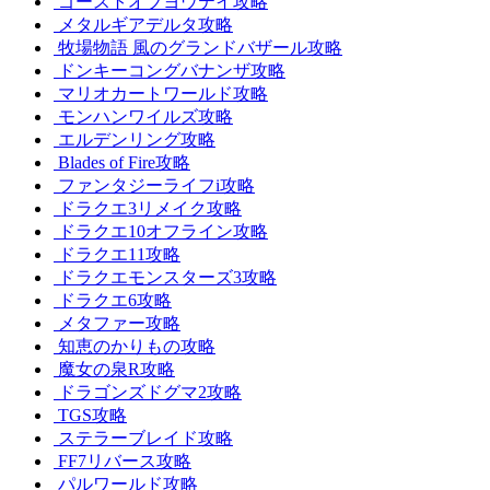
ゴーストオブヨウテイ攻略
メタルギアデルタ攻略
牧場物語 風のグランドバザール攻略
ドンキーコングバナンザ攻略
マリオカートワールド攻略
モンハンワイルズ攻略
エルデンリング攻略
Blades of Fire攻略
ファンタジーライフi攻略
ドラクエ3リメイク攻略
ドラクエ10オフライン攻略
ドラクエ11攻略
ドラクエモンスターズ3攻略
ドラクエ6攻略
メタファー攻略
知恵のかりもの攻略
魔女の泉R攻略
ドラゴンズドグマ2攻略
TGS攻略
ステラーブレイド攻略
FF7リバース攻略
パルワールド攻略