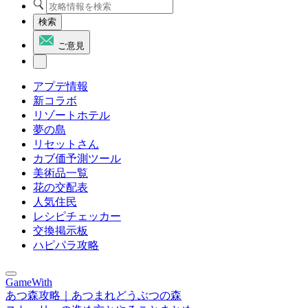
検索
ご意見
アプデ情報
新コラボ
リゾートホテル
夢の島
リセットさん
カブ価予測ツール
美術品一覧
花の交配表
人気住民
レシピチェッカー
交換掲示板
ハピパラ攻略
GameWith
あつ森攻略｜あつまれどうぶつの森