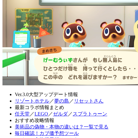
Ver.3.0大型アップデート情報
リゾートホテル
／
夢の島
／
リセットさん
最新コラボ情報まとめ
任天堂
／
LEGO
／
ゼルダ
／
スプラトゥーン
おすすめ攻略情報
美術品の偽物・本物の違いは？一覧で見る
毎日確認！カブ価予想ツール