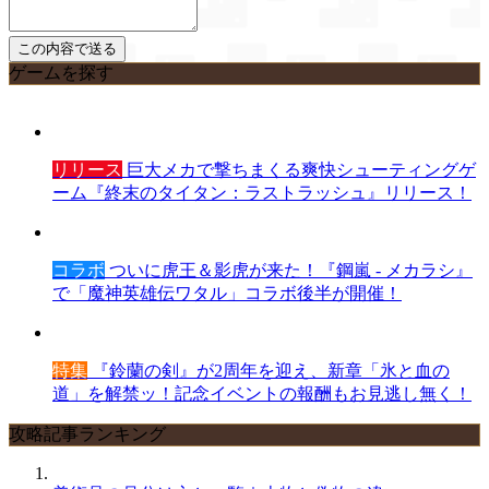
ゲームを探す
リリース
巨大メカで撃ちまくる爽快シューティングゲ
ーム『終末のタイタン：ラストラッシュ』リリース！
コラボ
ついに虎王＆影虎が来た！『鋼嵐 - メカラシ』
で「魔神英雄伝ワタル」コラボ後半が開催！
特集
『鈴蘭の剣』が2周年を迎え、新章「氷と血の
道」を解禁ッ！記念イベントの報酬もお見逃し無く！
攻略記事ランキング