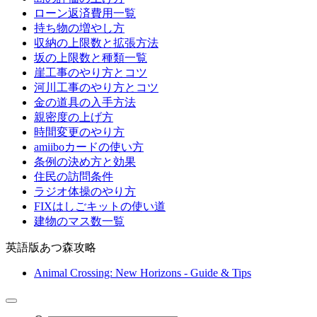
ローン返済費用一覧
持ち物の増やし方
収納の上限数と拡張方法
坂の上限数と種類一覧
崖工事のやり方とコツ
河川工事のやり方とコツ
金の道具の入手方法
親密度の上げ方
時間変更のやり方
amiiboカードの使い方
条例の決め方と効果
住民の訪問条件
ラジオ体操のやり方
FIXはしごキットの使い道
建物のマス数一覧
英語版あつ森攻略
Animal Crossing: New Horizons - Guide & Tips