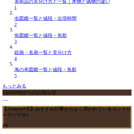
美術品の見分け方と一覧｜本物と偽物の違い
1
虫図鑑一覧と値段・出現時間
2
魚図鑑一覧と値段・魚影
3
絵画・名画一覧と見分け方
4
海の幸図鑑一覧と値段・魚影
5
もっとみる
GameWithからのお知らせ
【Amazon7月】おすすめ記事からよく買われているコントロ
ーラーTOP4
PR