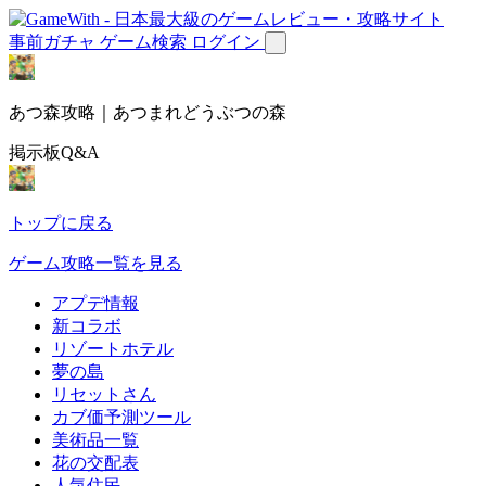
事前ガチャ
ゲーム検索
ログイン
あつ森攻略｜あつまれどうぶつの森
掲示板Q&A
トップに戻る
ゲーム攻略一覧を見る
アプデ情報
新コラボ
リゾートホテル
夢の島
リセットさん
カブ価予測ツール
美術品一覧
花の交配表
人気住民