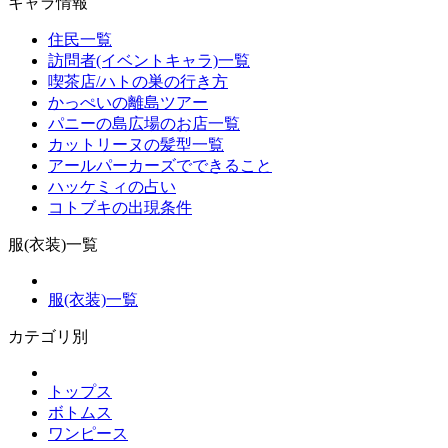
キャラ情報
住民一覧
訪問者(イベントキャラ)一覧
喫茶店/ハトの巣の行き方
かっぺいの離島ツアー
パニーの島広場のお店一覧
カットリーヌの髪型一覧
アールパーカーズでできること
ハッケミィの占い
コトブキの出現条件
服(衣装)一覧
服(衣装)一覧
カテゴリ別
トップス
ボトムス
ワンピース