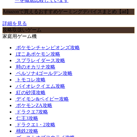
ーを徹底比較しています
Amazonで買えるおすすめゲーミングデバイスまとめ【ad】
詳細を見る
攻略取扱いゲーム
家庭用ゲーム機
ポケモンチャンピオンズ攻略
ぽこあポケモン攻略
スプラレイダース攻略
時のオカリナ攻略
ペルソナ4ゴールデン攻略
トモコレ攻略
バイオレクイエム攻略
紅の砂漠攻略
デイモン&ベイビー攻略
ポケモンZA攻略
ドラクエ7攻略
仁王3攻略
ドラクエ1・2攻略
桃鉄2攻略