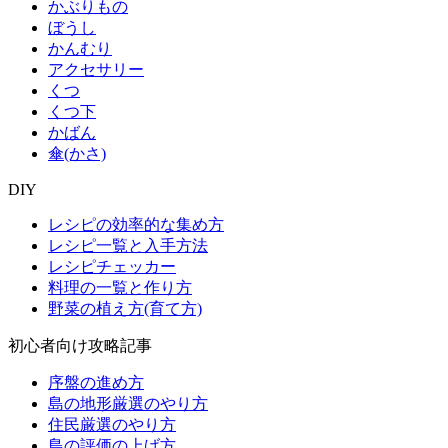
かぶりもの
ぼうし
かんむり
アクセサリー
くつ
くつ下
かばん
傘(かさ)
DIY
レシピの効率的な集め方
レシピ一覧と入手方法
レシピチェッカー
料理の一覧と作り方
野菜の植え方(育て方)
初心者向け攻略記事
序盤の進め方
島の地形厳選のやり方
住民厳選のやり方
島の評価の上げ方