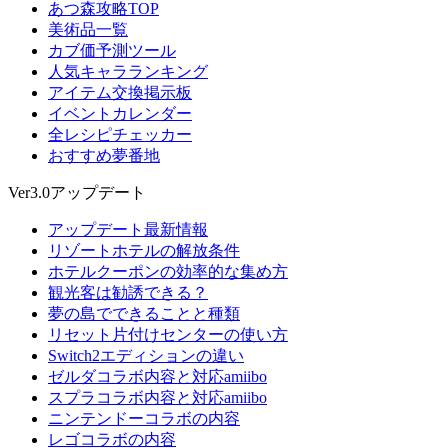
あつ森攻略TOP
美術品一覧
カブ価予測ツール
人気キャラランキング
アイテム交換掲示板
イベントカレンダー
全レシピチェッカー
おすすめ夢番地
Ver3.0アップデート
アップデート最新情報
リゾートホテルの解放条件
ホテルクーポンの効率的な集め方
観光客は勧誘できる？
夢の島でできることと種類
リセット片付けセンターの使い方
Switch2エディションの違い
ゼルダコラボ内容と対応amiibo
スプラコラボ内容と対応amiibo
ニンテンドーコラボの内容
レゴコラボの内容