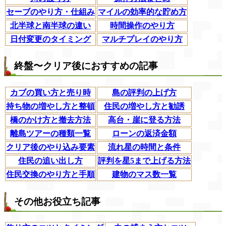
セーブのやり方・仕組み
マイルの効率的な貯め方
北半球と南半球の違い
時間操作のやり方
日付変更のタイミング
マルチプレイのやり方
終盤〜クリア後におすすめの記事
カブの買い方と売り時
島の評判の上げ方
持ち物の増やし方と整頓
住民の増やし方と勧誘
橋のかけ方と撤去方法
高台・崖に登る方法
離島ツアーの種類一覧
ローンの返済金額
クリア後のやり込み要素
流れ星の時間と条件
住民の追い出し方
評判を星5まで上げる方法
住民交換のやり方と手順
建物のマス数一覧
その他お役立ち記事