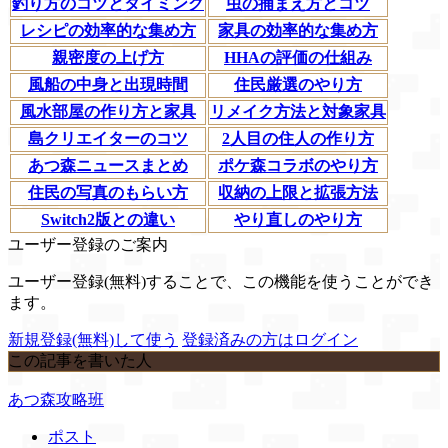
釣り方のコツとタイミング
虫の捕まえ方とコツ
レシピの効率的な集め方
家具の効率的な集め方
親密度の上げ方
HHAの評価の仕組み
風船の中身と出現時間
住民厳選のやり方
風水部屋の作り方と家具
リメイク方法と対象家具
島クリエイターのコツ
2人目の住人の作り方
あつ森ニュースまとめ
ポケ森コラボのやり方
住民の写真のもらい方
収納の上限と拡張方法
Switch2版との違い
やり直しのやり方
ユーザー登録のご案内
ユーザー登録(無料)することで、この機能を使うことができ
ます。
新規登録(無料)して使う
登録済みの方はログイン
この記事を書いた人
あつ森攻略班
ポスト