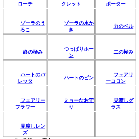
ローチ
クレット
ポーター
ゾーラのう
ゾーラの水か
力のベル
ろこ
き
つっぱりホー
終の極み
二の極み
ン
ハートのバ
フェアリ
ハートのピン
レッタ
ーコロン
フェアリー
ミョーなお守
見渡しグ
フラワー
り
ラス
見渡しレン
ズ