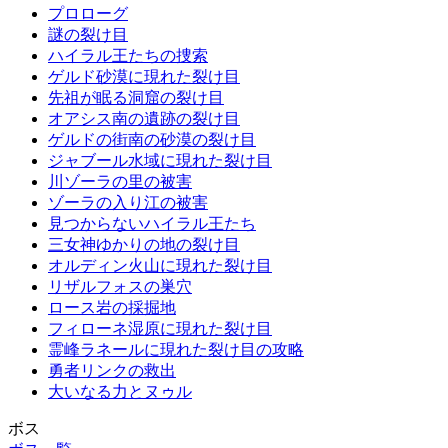
プロローグ
謎の裂け目
ハイラル王たちの捜索
ゲルド砂漠に現れた裂け目
先祖が眠る洞窟の裂け目
オアシス南の遺跡の裂け目
ゲルドの街南の砂漠の裂け目
ジャブール水域に現れた裂け目
川ゾーラの里の被害
ゾーラの入り江の被害
見つからないハイラル王たち
三女神ゆかりの地の裂け目
オルディン火山に現れた裂け目
リザルフォスの巣穴
ロース岩の採掘地
フィローネ湿原に現れた裂け目
霊峰ラネールに現れた裂け目の攻略
勇者リンクの救出
大いなる力とヌゥル
ボス