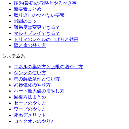
序盤(最初)の攻略とやるべき事
新要素まとめ
取り返しのつかない要素
戦闘のコツ
難易度は変更できる？
マルチプレイできる？
トリィのレベルの上げ方と効果
壁と崖の登り方
システム系
エネルの集め方と上限の増やし方
シンクの使い方
馬の解放条件と使い方
武器強化のやり方
ハート最大値の増やし方
回復方法まとめ
セーブのやり方
ワープのやり方
死ぬデメリット
ロックオンのやり方