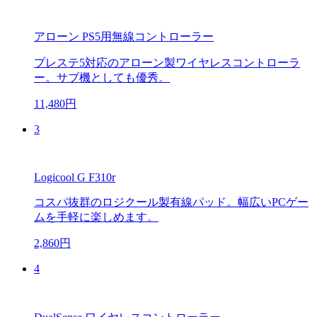
アローン PS5用無線コントローラー
プレステ5対応のアローン製ワイヤレスコントローラ
ー。サブ機としても優秀。
11,480円
3
Logicool G F310r
コスパ抜群のロジクール製有線パッド。幅広いPCゲー
ムを手軽に楽しめます。
2,860円
4