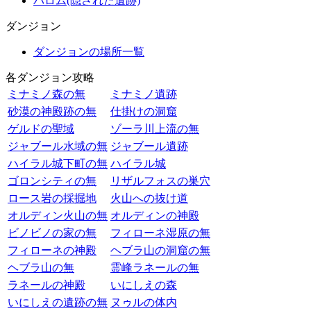
バロム(隠された遺跡)
ダンジョン
ダンジョンの場所一覧
各ダンジョン攻略
ミナミノ森の無
ミナミノ遺跡
砂漠の神殿跡の無
仕掛けの洞窟
ゲルドの聖域
ゾーラ川上流の無
ジャブール水域の無
ジャブール遺跡
ハイラル城下町の無
ハイラル城
ゴロンシティの無
リザルフォスの巣穴
ロース岩の採掘地
火山への抜け道
オルディン火山の無
オルディンの神殿
ビノビノの家の無
フィローネ湿原の無
フィローネの神殿
ヘブラ山の洞窟の無
ヘブラ山の無
霊峰ラネールの無
ラネールの神殿
いにしえの森
いにしえの遺跡の無
ヌゥルの体内