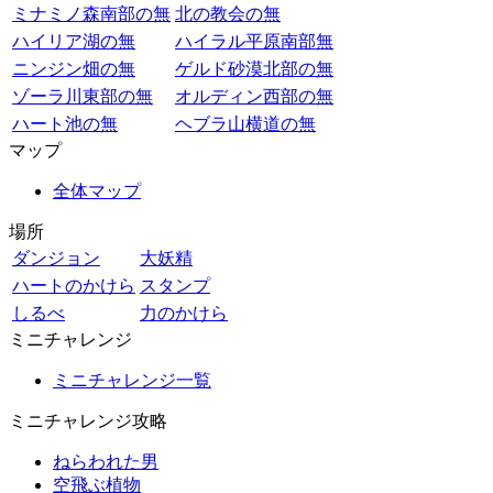
ミナミノ森南部の無
北の教会の無
ハイリア湖の無
ハイラル平原南部無
ニンジン畑の無
ゲルド砂漠北部の無
ゾーラ川東部の無
オルディン西部の無
ハート池の無
ヘブラ山横道の無
マップ
全体マップ
場所
ダンジョン
大妖精
ハートのかけら
スタンプ
しるべ
力のかけら
ミニチャレンジ
ミニチャレンジ一覧
ミニチャレンジ攻略
ねらわれた男
空飛ぶ植物