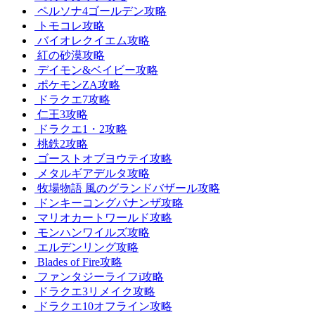
ペルソナ4ゴールデン攻略
トモコレ攻略
バイオレクイエム攻略
紅の砂漠攻略
デイモン&ベイビー攻略
ポケモンZA攻略
ドラクエ7攻略
仁王3攻略
ドラクエ1・2攻略
桃鉄2攻略
ゴーストオブヨウテイ攻略
メタルギアデルタ攻略
牧場物語 風のグランドバザール攻略
ドンキーコングバナンザ攻略
マリオカートワールド攻略
モンハンワイルズ攻略
エルデンリング攻略
Blades of Fire攻略
ファンタジーライフi攻略
ドラクエ3リメイク攻略
ドラクエ10オフライン攻略