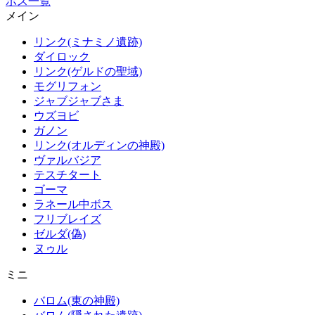
ボス一覧
メイン
リンク(ミナミノ遺跡)
ダイロック
リンク(ゲルドの聖域)
モグリフォン
ジャブジャブさま
ウズヨビ
ガノン
リンク(オルディンの神殿)
ヴァルバジア
テスチタート
ゴーマ
ラネール中ボス
フリブレイズ
ゼルダ(偽)
ヌゥル
ミニ
バロム(東の神殿)