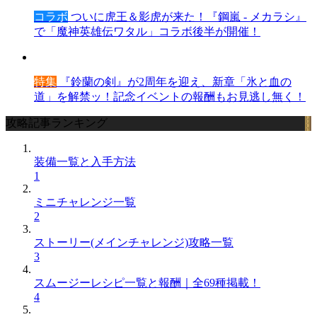
コラボ
ついに虎王＆影虎が来た！『鋼嵐 - メカラシ』
で「魔神英雄伝ワタル」コラボ後半が開催！
特集
『鈴蘭の剣』が2周年を迎え、新章「氷と血の
道」を解禁ッ！記念イベントの報酬もお見逃し無く！
攻略記事ランキング
装備一覧と入手方法
1
ミニチャレンジ一覧
2
ストーリー(メインチャレンジ)攻略一覧
3
スムージーレシピ一覧と報酬｜全69種掲載！
4