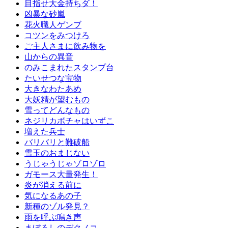
目指せ大金持ちダ！
凶暴な砂嵐
花火職人ゲンブ
コツンをみつけろ
ご主人さまに飲み物を
山からの異音
のみこまれたスタンプ台
たいせつな宝物
大きなわたあめ
大妖精が望むもの
雪ってどんなもの
ネジリカボチャはいずこ
増えた兵士
バリバリと難破船
雪玉のおまじない
うじゃうじゃゾロゾロ
ガモース大量発生！
炎が消える前に
気になるあの子
新種のゾル発見？
雨を呼ぶ鳴き声
まぼろしのデクノコ