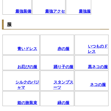
最強装備
最強アクセ
最強服
服
いつものド
青いドレス
赤の服
レス
お忍びの服
踊り子の服
黒ネコの服
シルクのパジ
スタンプス
ネコの服
ャマ
ーツ
姫の旅装束
緑の服