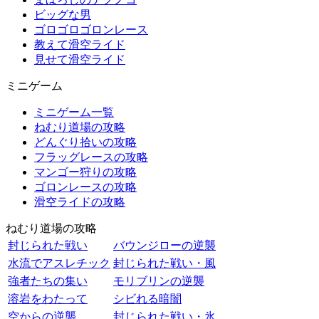
ビッグな男
ゴロゴロゴロンレース
教えて滑空ライド
見せて滑空ライド
ミニゲーム
ミニゲーム一覧
ねむり道場の攻略
どんぐり拾いの攻略
フラッグレースの攻略
マンゴー狩りの攻略
ゴロンレースの攻略
滑空ライドの攻略
ねむり道場の攻略
封じられた戦い
バウンジローの逆襲
水流でアスレチック
封じられた戦い・風
強者たちの集い
モリブリンの逆襲
溶岩をわたって
シビれる暗闇
空からの逆襲
封じられた戦い・氷