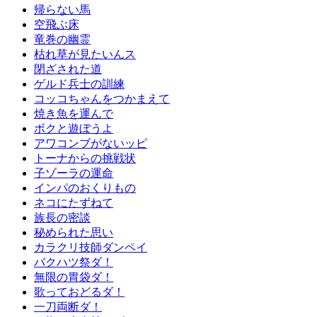
帰らない馬
空飛ぶ床
竜巻の幽霊
枯れ草が見たいんス
閉ざされた道
ゲルド兵士の訓練
コッコちゃんをつかまえて
焼き魚を運んで
ボクと遊ぼうよ
アワコンブがないッピ
トーナからの挑戦状
子ゾーラの運命
インパのおくりもの
ネコにたずねて
族長の密談
秘められた思い
カラクリ技師ダンペイ
バクハツ祭ダ！
無限の胃袋ダ！
歌っておどるダ！
一刀両断ダ！