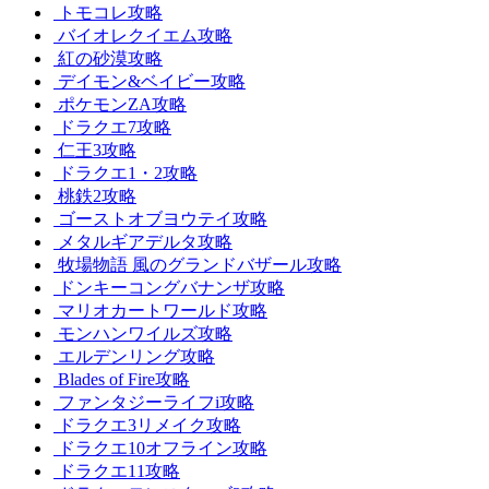
トモコレ攻略
バイオレクイエム攻略
紅の砂漠攻略
デイモン&ベイビー攻略
ポケモンZA攻略
ドラクエ7攻略
仁王3攻略
ドラクエ1・2攻略
桃鉄2攻略
ゴーストオブヨウテイ攻略
メタルギアデルタ攻略
牧場物語 風のグランドバザール攻略
ドンキーコングバナンザ攻略
マリオカートワールド攻略
モンハンワイルズ攻略
エルデンリング攻略
Blades of Fire攻略
ファンタジーライフi攻略
ドラクエ3リメイク攻略
ドラクエ10オフライン攻略
ドラクエ11攻略