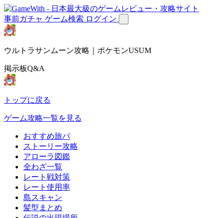
事前ガチャ
ゲーム検索
ログイン
ウルトラサンムーン攻略｜ポケモンUSUM
掲示板Q&A
トップに戻る
ゲーム攻略一覧を見る
おすすめ旅パ
ストーリー攻略
アローラ図鑑
全わざ一覧
レート戦対策
レート使用率
島スキャン
髪型まとめ
伝説の出現場所