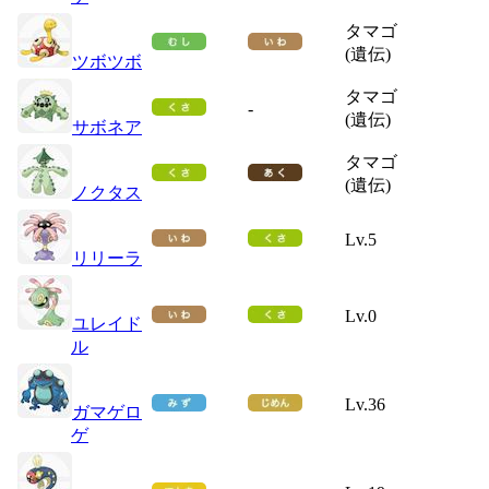
タマゴ
(遺伝)
ツボツボ
タマゴ
-
(遺伝)
サボネア
タマゴ
(遺伝)
ノクタス
Lv.5
リリーラ
Lv.0
ユレイド
ル
Lv.36
ガマゲロ
ゲ