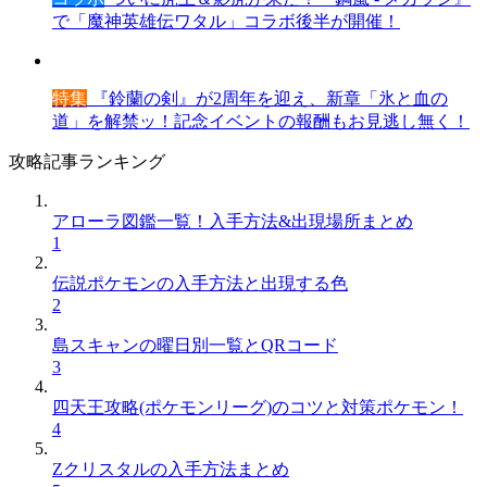
で「魔神英雄伝ワタル」コラボ後半が開催！
特集
『鈴蘭の剣』が2周年を迎え、新章「氷と血の
道」を解禁ッ！記念イベントの報酬もお見逃し無く！
攻略記事ランキング
アローラ図鑑一覧！入手方法&出現場所まとめ
1
伝説ポケモンの入手方法と出現する色
2
島スキャンの曜日別一覧とQRコード
3
四天王攻略(ポケモンリーグ)のコツと対策ポケモン！
4
Zクリスタルの入手方法まとめ