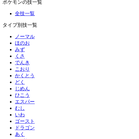
ポケモンの技一覧
全技一覧
タイプ別技一覧
ノーマル
ほのお
みず
くさ
でんき
こおり
かくとう
どく
じめん
ひこう
エスパー
むし
いわ
ゴースト
ドラゴン
あく