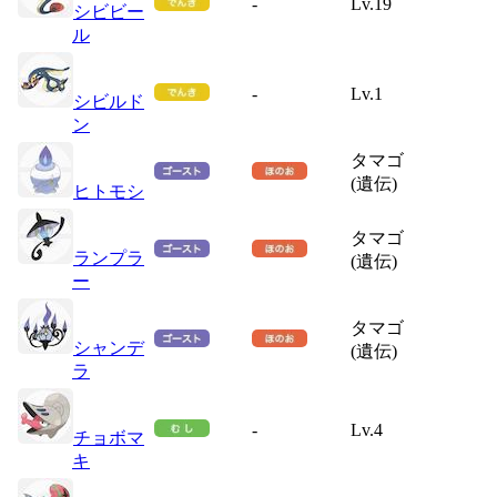
-
Lv.19
シビビー
ル
-
Lv.1
シビルド
ン
タマゴ
(遺伝)
ヒトモシ
タマゴ
ランプラ
(遺伝)
ー
タマゴ
シャンデ
(遺伝)
ラ
-
Lv.4
チョボマ
キ