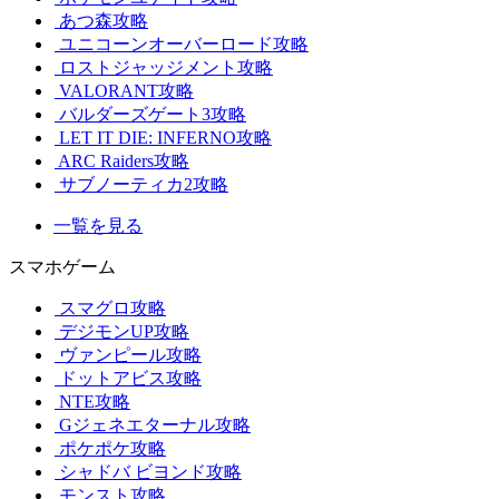
あつ森攻略
ユニコーンオーバーロード攻略
ロストジャッジメント攻略
VALORANT攻略
バルダーズゲート3攻略
LET IT DIE: INFERNO攻略
ARC Raiders攻略
サブノーティカ2攻略
一覧を見る
スマホゲーム
スマグロ攻略
デジモンUP攻略
ヴァンピール攻略
ドットアビス攻略
NTE攻略
Gジェネエターナル攻略
ポケポケ攻略
シャドバ ビヨンド攻略
モンスト攻略