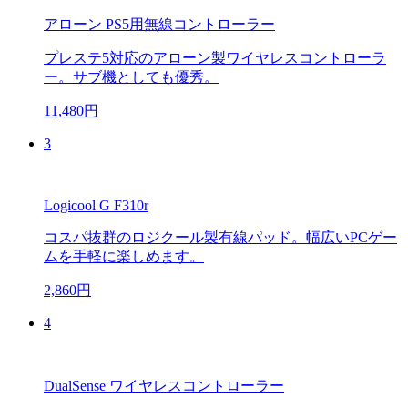
アローン PS5用無線コントローラー
プレステ5対応のアローン製ワイヤレスコントローラ
ー。サブ機としても優秀。
11,480円
3
Logicool G F310r
コスパ抜群のロジクール製有線パッド。幅広いPCゲー
ムを手軽に楽しめます。
2,860円
4
DualSense ワイヤレスコントローラー