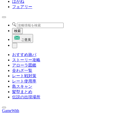
はがね
フェアリー
検索
ご意見
おすすめ旅パ
ストーリー攻略
アローラ図鑑
全わざ一覧
レート戦対策
レート使用率
島スキャン
髪型まとめ
伝説の出現場所
GameWith