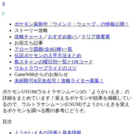
0
ポケモン最新作「ウインド・ウェーブ」の情報公開！
ストーリー攻略
攻略チャート
／
おすすめ旅パ
／
クリア後要素
お役立ち記事
アローラ図鑑(全402種)一覧
伝説ポケモンの入手方法まとめ
島スキャンの曜日別一覧とQRコード
ウルトラワープライドのコツ
GameWithからのお知らせ
未経験可&完全在宅！攻略ライター募集！
ポケモンUSUM(ウルトラサンムーン)の「ようかいえき」の
詳細をまとめています！覚えるポケモンや効果を掲載してい
るので、ウルトラサンムーン(USUM)でようかいえきを覚え
るポケモンを調べる際の参考にどうぞ。
目次
ようかいえきの評価と基本情報