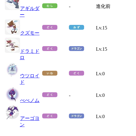
-
進化前
アギルダ
ー
Lv.15
クズモー
Lv.15
ドラミド
ロ
Lv.0
ウツロイ
ド
-
Lv.0
べべノム
Lv.0
アーゴヨ
ン