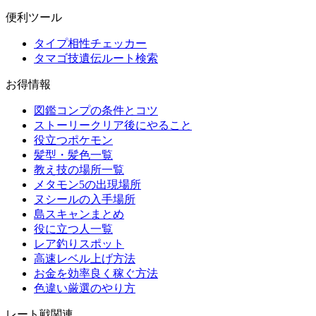
便利ツール
タイプ相性チェッカー
タマゴ技遺伝ルート検索
お得情報
図鑑コンプの条件とコツ
ストーリークリア後にやること
役立つポケモン
髪型・髪色一覧
教え技の場所一覧
メタモン5の出現場所
ヌシールの入手場所
島スキャンまとめ
役に立つ人一覧
レア釣りスポット
高速レベル上げ方法
お金を効率良く稼ぐ方法
色違い厳選のやり方
レート戦関連