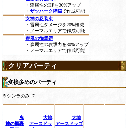
・森属性のHPを30%アップ
・
ザッハーク降臨
で作成可能
女神の忍装束
・雷属性ダメージを20%軽減
・ノーマルエリアで作成可能
疾風の御霊鎧
・森属性の攻撃力を30%アップ
・ノーマルエリアで作成可能
クリアパーティ
変換多めのパーティ
※シンラのみ+7
鬼
大地
大地
神の楓轟
アースドラ
アースドラゴ