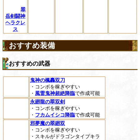
翠
岳剣闘神
ヘラクレ
ス
おすすめ装備
おすすめの武器
鬼神の楓轟双刀
・コンボを稼ぎやすい
・
風雷鬼神超絶降臨
で作成可能
永廻龍の翠双剣
・コンボを稼ぎやすい
・
フカムイシコ降臨
で作成可能
邪夢魔の翠廻双
・コンボを稼ぎやすい
・スキルがドラゴンタイプキラ