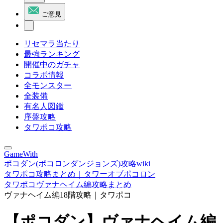
ご意見
リセマラ当たり
最強ランキング
開催中のガチャ
コラボ情報
全モンスター
全装備
有名人図鑑
序盤攻略
タワポコ攻略
GameWith
ポコダン(ポコロンダンジョンズ)攻略wiki
タワポコ攻略まとめ｜タワーオブポコロン
タワポコヴァナヘイム編攻略まとめ
ヴァナヘイム編18階攻略｜タワポコ
【ポコダン】ヴァナヘイム編