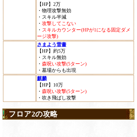
【HP】2万
・物理攻撃無効
・スキル半減
・
攻撃してこない
・
スキルカウンター(HPが1になる固定ダメ
ージ攻撃)
さまよう雷書
【HP】約5万
・スキル無効
・
森呪い攻撃(5ターン)
・墓場からも出現
麒麟
【HP】10万
・
森呪い攻撃(5ターン)
・吹き飛ばし攻撃
フロア2の攻略