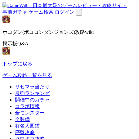
事前ガチャ
ゲーム検索
ログイン
ポコダン(ポコロンダンジョンズ)攻略wiki
掲示板Q&A
トップに戻る
ゲーム攻略一覧を見る
リセマラ当たり
最強ランキング
開催中のガチャ
コラボ情報
全モンスター
全装備
有名人図鑑
序盤攻略
タワポコ攻略