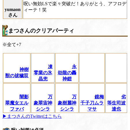
呪い無効LSで楽々突破だ！ありがとう、アフロデ
yumaon
ィーテ！笑
さん
まつさんのクリアパーティ
※全て+7
凍
永
神樹
零業の氷
劫龍の轟
獣の祓穢双
晶兜
神鎧
闇影
万
万
鏡梅
劣
翠魔女エル
象翠宙神
象樹麗神
千子刀ムラ
等生司波
ファバ
シンラ
シンラ
マサ
達也
▶まつさんのTwitterはこちら