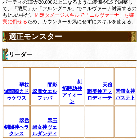
パーティのHPが20,000以上になるように装備やLSで調整し
て、「蔵馬」か「フルングニル」でニルヴァーナ対策するの
も1つの手だ。
固定ダメージスキルで「ニルヴァーナ」を確
実に倒せる
ため、カウンターを気にせずにスキルを使える。
適正モンスター
リーダー
刻
翠杖
闇影
天穣
焔時劫神
閃猫女神
滅龍騎カド
翠魔女エル
戦美神アフ
アイオー
バステト
ゥケウス
ファバ
ロディーテ
ン
翠岳
翠玉
剣闘神ヘラ
碧女神ヴェ
クレス
ルダンディ