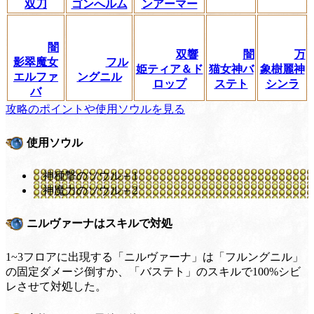
双刀
ゴンへルム
ンアーマー
闇
双響
闇
万
影翠魔女
フル
姫ティア＆ド
猫女神バ
象樹麗神
エルファ
ングニル
ロップ
ステト
シンラ
バ
攻略のポイントや使用ソウルを見る
使用ソウル
神種撃のソウル＋1
神魔力のソウル＋2
ニルヴァーナはスキルで対処
1~3フロアに出現する「ニルヴァーナ」は「フルングニル」
の固定ダメージ倒すか、「バステト」のスキルで100%シビ
レさせて対処した。