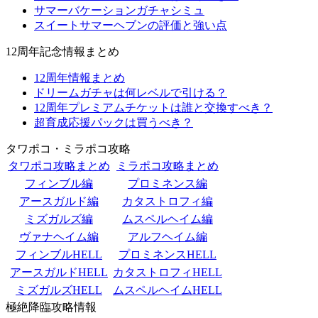
サマーバケーションガチャシミュ
スイートサマーヘブンの評価と強い点
12周年記念情報まとめ
12周年情報まとめ
ドリームガチャは何レベルで引ける？
12周年プレミアムチケットは誰と交換すべき？
超育成応援パックは買うべき？
タワポコ・ミラポコ攻略
タワポコ攻略まとめ
ミラポコ攻略まとめ
フィンブル編
プロミネンス編
アースガルド編
カタストロフィ編
ミズガルズ編
ムスペルヘイム編
ヴァナヘイム編
アルフヘイム編
フィンブルHELL
プロミネンスHELL
アースガルドHELL
カタストロフィHELL
ミズガルズHELL
ムスペルヘイムHELL
極絶降臨攻略情報