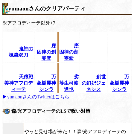
yumaonさんのクリアパーティ
※アフロディーテ以外+7
序
序
鬼神の
因律の創
因律の創
楓轟双刀
零兜
零鎧
天穣戦
万
劣
創世
万
美神アフロデ
象樹麗神
等生司波
の幻妃ジェ
象樹麗神
ィーテ
シンラ
達也
ネシス
シンラ
▶yumaonさんのTwitterはこちら
森/光アフロディーテのLSで呪い対策
やっと見せ場が来た！！森/光アフロディーテの