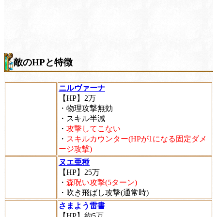
敵のHPと特徴
ニルヴァーナ
【HP】2万
・物理攻撃無効
・スキル半減
・
攻撃してこない
・
スキルカウンター(HPが1になる固定ダメ
ージ攻撃)
ヌエ亜種
【HP】25万
・
森呪い攻撃(5ターン)
・吹き飛ばし攻撃(通常時)
さまよう雷書
【HP】約5万