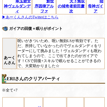
翠玉碧女
創世
天下無双
陸
神ヴェルダンデ
序因律アル
の傾奇者前田慶
母神ガイ
ィ
ファ
次
ア
▶あーくんさんのTwitterはこちら
ガイアの回復＋眠りがポイント
呪いがきついため、呪い無効LSが有効です。た
だ、所持していなかったのでヴェルダンディをリ
ーダーにして挑みました！ヴェルダンディも呪わ
れてしまうので、ここで出てきたのがガイアで
あーく
す！CSで回復+スキルで眠らせることができるの
んさん
で、大変助かりました☆
ERIさんのクリアパーティ
※全て+7