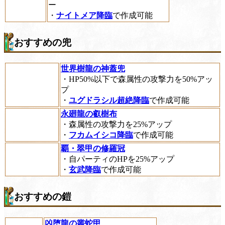
ー
・
ナイトメア降臨
で作成可能
おすすめの兜
世界樹龍の神蓋兜
・HP50%以下で森属性の攻撃力を50%アッ
プ
・
ユグドラシル超絶降臨
で作成可能
永廻龍の叡樹布
・森属性の攻撃力を25%アップ
・
フカムイシコ降臨
で作成可能
覇・翠甲の修羅冠
・自パーティのHPを25%アップ
・
玄武降臨
で作成可能
おすすめの鎧
凶堕龍の叢蛇甲