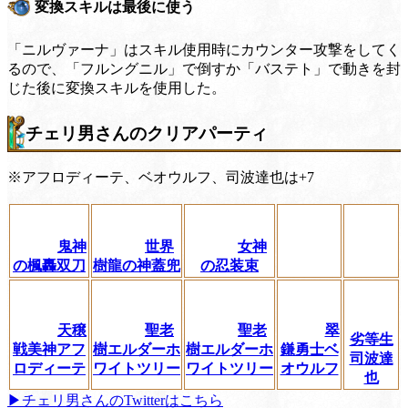
変換スキルは最後に使う
「ニルヴァーナ」はスキル使用時にカウンター攻撃をしてく
るので、「フルングニル」で倒すか「バステト」で動きを封
じた後に変換スキルを使用した。
チェリ男さんのクリアパーティ
※アフロディーテ、ベオウルフ、司波達也は+7
鬼神
世界
女神
の楓轟双刀
樹龍の神蓋兜
の忍装束
天穣
聖老
聖老
翠
劣等生
戦美神アフ
樹エルダーホ
樹エルダーホ
鎌勇士ベ
司波達
ロディーテ
ワイトツリー
ワイトツリー
オウルフ
也
▶チェリ男さんのTwitterはこちら