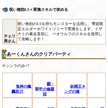
呪い無効LS＋変換スキルで攻める
呪い無効のLSを持ちモンスターを活用し、季節限
定エルダーホワイトツリーで変換をします。イザ
ナミの暴走直前に、ベオウルフのスキルを使用し
チェリ
て攻略します！
男さん
あーくんさんのクリアパーティ
※シンラのみ+7
覇・
鬼神の楓
妖精王キ
翠甲の修羅
轟双刀
ングの服
冠