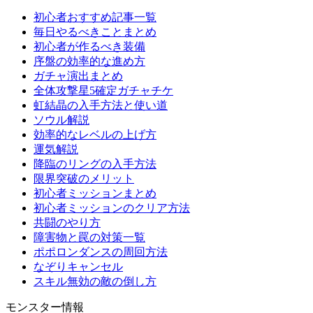
初心者おすすめ記事一覧
毎日やるべきことまとめ
初心者が作るべき装備
序盤の効率的な進め方
ガチャ演出まとめ
全体攻撃星5確定ガチャチケ
虹結晶の入手方法と使い道
ソウル解説
効率的なレベルの上げ方
運気解説
降臨のリングの入手方法
限界突破のメリット
初心者ミッションまとめ
初心者ミッションのクリア方法
共闘のやり方
障害物と罠の対策一覧
ポポロンダンスの周回方法
なぞりキャンセル
スキル無効の敵の倒し方
モンスター情報