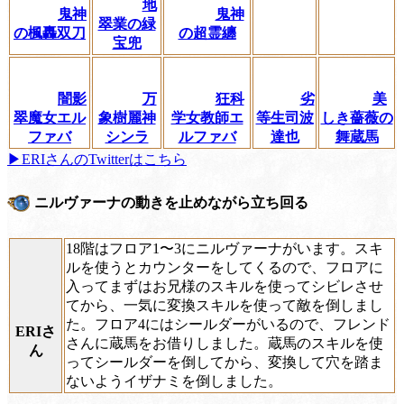
地
鬼神
鬼神
翠業の緑
の楓轟双刀
の超霊纏
宝兜
闇影
万
狂科
劣
美
翠魔女エル
象樹麗神
学女教師エ
等生司波
しき薔薇の
ファバ
シンラ
ルファバ
達也
舞蔵馬
▶ERIさんのTwitterはこちら
ニルヴァーナの動きを止めながら立ち回る
18階はフロア1〜3にニルヴァーナがいます。スキ
ルを使うとカウンターをしてくるので、フロアに
入ってまずはお兄様のスキルを使ってシビレさせ
てから、一気に変換スキルを使って敵を倒しまし
た。フロア4にはシールダーがいるので、フレンド
ERIさ
さんに蔵馬をお借りしました。蔵馬のスキルを使
ん
ってシールダーを倒してから、変換して穴を踏ま
ないようイザナミを倒しました。