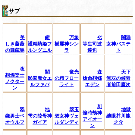
サブ
美
鎧
万象
劣
闇猫
しき薔薇
護精騎姫フ
樹麗神シン
等生司波
女神バステ
の舞蔵馬
ルングニル
ラ
達也
ト
夜
闇
蛍光
森
天下
想煌楽士
影翠魔女エ
の精フロー
檎命想郷
無双の傾奇
ノクター
ルファバ
ライト
エデン
者前田慶次
ン
刻
翠
地
翠玉
地獄
焔時劫神
鎌勇士ベ
雫の陸母神
碧女神ヴェ
纏眼芥川龍
アイオー
オウルフ
ガイア
ルダンディ
之介
ン