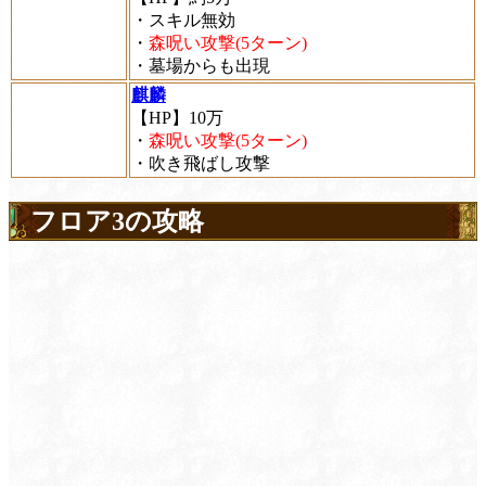
・スキル無効
・
森呪い攻撃(5ターン)
・墓場からも出現
麒麟
【HP】10万
・
森呪い攻撃(5ターン)
・吹き飛ばし攻撃
フロア3の攻略