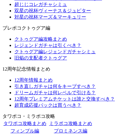
超じじコレガチャシミュ
双星の祝杯ヴィーナス＆ジュピター
対星の祝杯マーズ＆マーキュリー
ブレポコクトゥグア編
クトゥグア編攻略まとめ
レジェンドガチャは引くべき？
クトゥグア編レジェンドガチャシミュ
旧焔の支配者クトゥグア
12周年記念情報まとめ
12周年情報まとめ
引き直しガチャは何をキープすべき？
ドリームガチャは何レベルで引ける？
12周年プレミアムチケットは誰と交換すべき？
超育成応援パックは買うべき？
タワポコ・ミラポコ攻略
タワポコ攻略まとめ
ミラポコ攻略まとめ
フィンブル編
プロミネンス編