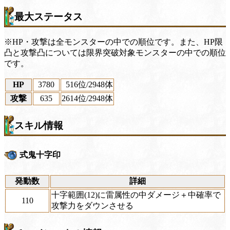
最大ステータス
※HP・攻撃は全モンスターの中での順位です。また、HP限
凸と攻撃凸については限界突破対象モンスターの中での順位
です。
HP
3780
516位
/2948体
攻撃
635
2614位
/2948体
スキル情報
式鬼十字印
発動数
詳細
十字範囲(12)に雷属性の中ダメージ＋中確率で
110
攻撃力をダウンさせる