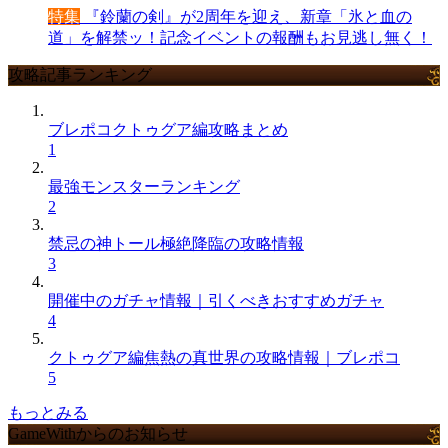
特集
『鈴蘭の剣』が2周年を迎え、新章「氷と血の
道」を解禁ッ！記念イベントの報酬もお見逃し無く！
攻略記事ランキング
ブレポコクトゥグア編攻略まとめ
1
最強モンスターランキング
2
禁忌の神トール極絶降臨の攻略情報
3
開催中のガチャ情報｜引くべきおすすめガチャ
4
クトゥグア編焦熱の真世界の攻略情報｜ブレポコ
5
もっとみる
GameWithからのお知らせ