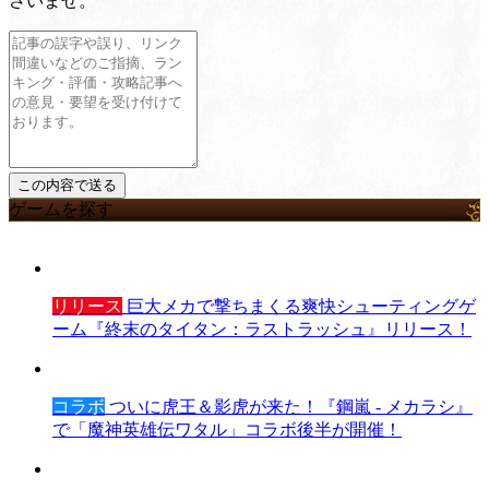
さいませ。
ゲームを探す
リリース
巨大メカで撃ちまくる爽快シューティングゲ
ーム『終末のタイタン：ラストラッシュ』リリース！
コラボ
ついに虎王＆影虎が来た！『鋼嵐 - メカラシ』
で「魔神英雄伝ワタル」コラボ後半が開催！