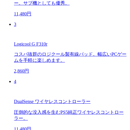
ー。サブ機としても優秀。
11,480円
3
Logicool G F310r
コスパ抜群のロジクール製有線パッド。幅広いPCゲー
ムを手軽に楽しめます。
2,860円
4
DualSense ワイヤレスコントローラー
圧倒的な没入感を生むPS5純正ワイヤレスコントロー
ラー。
11,480円