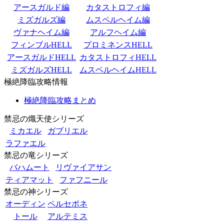
アースガルド編
カタストロフィ編
ミズガルズ編
ムスペルヘイム編
ヴァナヘイム編
アルフヘイム編
フィンブルHELL
プロミネンスHELL
アースガルドHELL
カタストロフィHELL
ミズガルズHELL
ムスペルヘイムHELL
極絶降臨攻略情報
極絶降臨攻略まとめ
禁忌の熾天使シリーズ
ミカエル
ガブリエル
ラファエル
禁忌の竜シリーズ
バハムート
リヴァイアサン
ティアマット
ファフニール
禁忌の神シリーズ
オーディン
ペルセポネ
トール
アルテミス