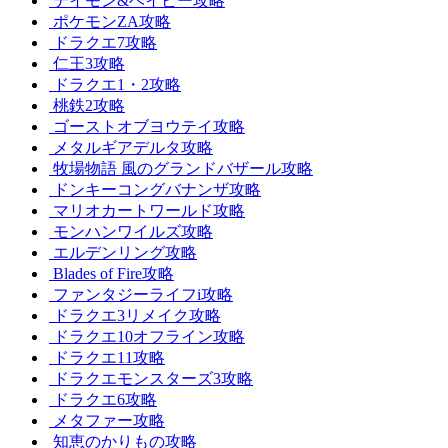
デイモン&ベイビー攻略
ポケモンZA攻略
ドラクエ7攻略
仁王3攻略
ドラクエ1・2攻略
桃鉄2攻略
ゴーストオブヨウテイ攻略
メタルギアデルタ攻略
牧場物語 風のグランドバザール攻略
ドンキーコングバナンザ攻略
マリオカートワールド攻略
モンハンワイルズ攻略
エルデンリング攻略
Blades of Fire攻略
ファンタジーライフi攻略
ドラクエ3リメイク攻略
ドラクエ10オフライン攻略
ドラクエ11攻略
ドラクエモンスターズ3攻略
ドラクエ6攻略
メタファー攻略
知恵のかりもの攻略