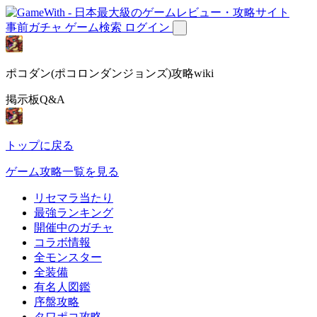
事前ガチャ
ゲーム検索
ログイン
ポコダン(ポコロンダンジョンズ)攻略wiki
掲示板Q&A
トップに戻る
ゲーム攻略一覧を見る
リセマラ当たり
最強ランキング
開催中のガチャ
コラボ情報
全モンスター
全装備
有名人図鑑
序盤攻略
タワポコ攻略