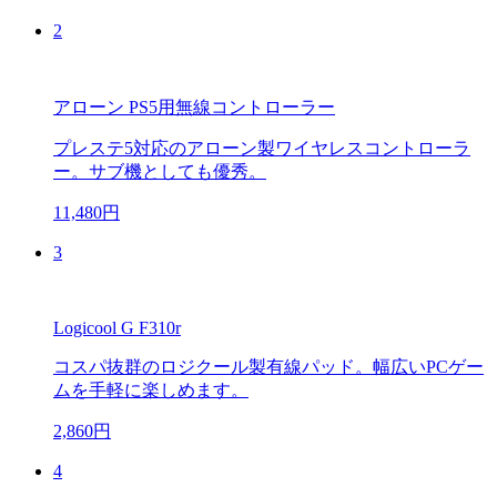
2
アローン PS5用無線コントローラー
プレステ5対応のアローン製ワイヤレスコントローラ
ー。サブ機としても優秀。
11,480円
3
Logicool G F310r
コスパ抜群のロジクール製有線パッド。幅広いPCゲー
ムを手軽に楽しめます。
2,860円
4