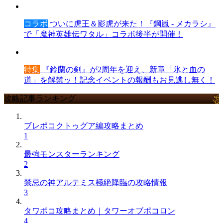
コラボ
ついに虎王＆影虎が来た！『鋼嵐 - メカラシ』
で「魔神英雄伝ワタル」コラボ後半が開催！
特集
『鈴蘭の剣』が2周年を迎え、新章「氷と血の
道」を解禁ッ！記念イベントの報酬もお見逃し無く！
攻略記事ランキング
ブレポコクトゥグア編攻略まとめ
1
最強モンスターランキング
2
禁忌の神アルテミス極絶降臨の攻略情報
3
タワポコ攻略まとめ｜タワーオブポコロン
4