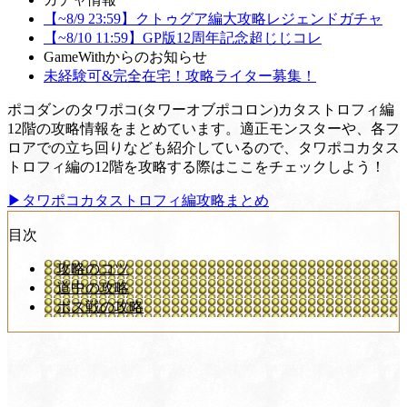
【~8/9 23:59】クトゥグア編大攻略レジェンドガチャ
【~8/10 11:59】GP版12周年記念超じじコレ
GameWithからのお知らせ
未経験可&完全在宅！攻略ライター募集！
ポコダンのタワポコ(タワーオブポコロン)カタストロフィ編
12階の攻略情報をまとめています。適正モンスターや、各フ
ロアでの立ち回りなども紹介しているので、タワポコカタス
トロフィ編の12階を攻略する際はここをチェックしよう！
▶タワポコカタストロフィ編攻略まとめ
目次
攻略のコツ
道中の攻略
ボス戦の攻略