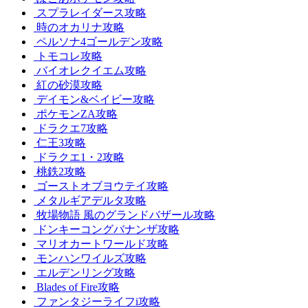
スプラレイダース攻略
時のオカリナ攻略
ペルソナ4ゴールデン攻略
トモコレ攻略
バイオレクイエム攻略
紅の砂漠攻略
デイモン&ベイビー攻略
ポケモンZA攻略
ドラクエ7攻略
仁王3攻略
ドラクエ1・2攻略
桃鉄2攻略
ゴーストオブヨウテイ攻略
メタルギアデルタ攻略
牧場物語 風のグランドバザール攻略
ドンキーコングバナンザ攻略
マリオカートワールド攻略
モンハンワイルズ攻略
エルデンリング攻略
Blades of Fire攻略
ファンタジーライフi攻略