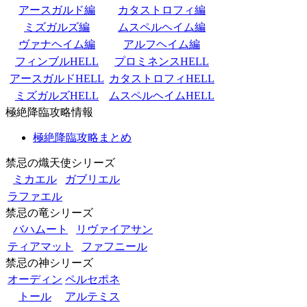
アースガルド編
カタストロフィ編
ミズガルズ編
ムスペルヘイム編
ヴァナヘイム編
アルフヘイム編
フィンブルHELL
プロミネンスHELL
アースガルドHELL
カタストロフィHELL
ミズガルズHELL
ムスペルヘイムHELL
極絶降臨攻略情報
極絶降臨攻略まとめ
禁忌の熾天使シリーズ
ミカエル
ガブリエル
ラファエル
禁忌の竜シリーズ
バハムート
リヴァイアサン
ティアマット
ファフニール
禁忌の神シリーズ
オーディン
ペルセポネ
トール
アルテミス