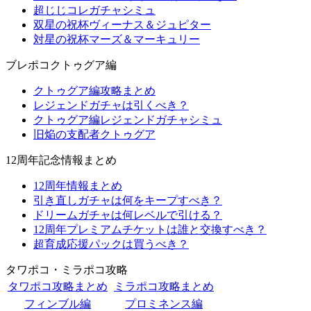
超じじコレガチャシミュ
双星の祝杯ヴィーナス＆ジュピター
対星の祝杯マーズ＆マーキュリー
ブレポコクトゥグア編
クトゥグア編攻略まとめ
レジェンドガチャは引くべき？
クトゥグア編レジェンドガチャシミュ
旧焔の支配者クトゥグア
12周年記念情報まとめ
12周年情報まとめ
引き直しガチャは何をキープすべき？
ドリームガチャは何レベルで引ける？
12周年プレミアムチケットは誰と交換すべき？
超育成応援パックは買うべき？
タワポコ・ミラポコ攻略
タワポコ攻略まとめ
ミラポコ攻略まとめ
フィンブル編
プロミネンス編