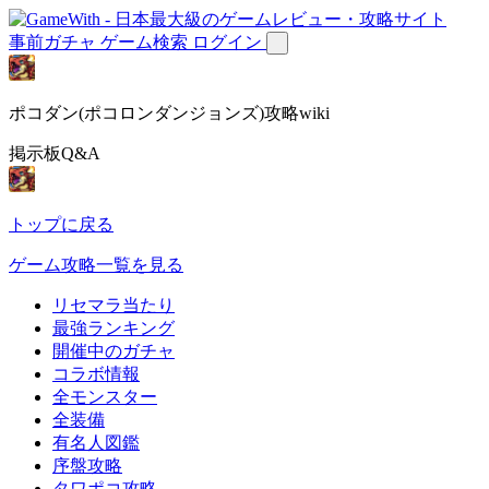
事前ガチャ
ゲーム検索
ログイン
ポコダン(ポコロンダンジョンズ)攻略wiki
掲示板Q&A
トップに戻る
ゲーム攻略一覧を見る
リセマラ当たり
最強ランキング
開催中のガチャ
コラボ情報
全モンスター
全装備
有名人図鑑
序盤攻略
タワポコ攻略