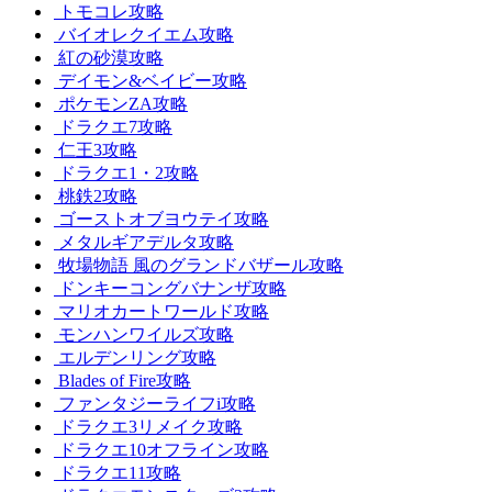
トモコレ攻略
バイオレクイエム攻略
紅の砂漠攻略
デイモン&ベイビー攻略
ポケモンZA攻略
ドラクエ7攻略
仁王3攻略
ドラクエ1・2攻略
桃鉄2攻略
ゴーストオブヨウテイ攻略
メタルギアデルタ攻略
牧場物語 風のグランドバザール攻略
ドンキーコングバナンザ攻略
マリオカートワールド攻略
モンハンワイルズ攻略
エルデンリング攻略
Blades of Fire攻略
ファンタジーライフi攻略
ドラクエ3リメイク攻略
ドラクエ10オフライン攻略
ドラクエ11攻略