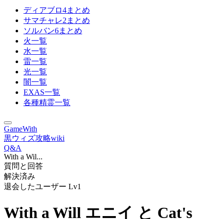
ディアブロ4まとめ
サマチャレ2まとめ
ソルバン6まとめ
火一覧
水一覧
雷一覧
光一覧
闇一覧
EXAS一覧
各種精霊一覧
GameWith
黒ウィズ攻略wiki
Q&A
With a Wil...
質問と回答
解決済み
退会したユーザー
Lv1
With a Will エニイ と Cat's