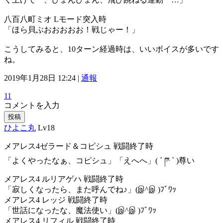
八百八町ミオ Lモード突入時
「ほら貝ぶおおおおお！戦じゃー！」
こうしてみると、10ターン経過時は、いいボイスが多いです
ね。
2019年1月28日 12:24 |
通報
11
コメントを入力
投稿
ひよこ丸
Lv18
メアレス4ゼラード＆コピシュ 戦闘終了時
「よくやったなぁ、コピシュ」「えへへ」( ´ ཫ ` )尊い
メアレス4 ルリアゲハ 戦闘終了時
「寂しくなったら、また呼んでね♪」(இ^இ )ﾌﾞﾜｯ
メアレス4 レッジ 戦闘終了時
「世話になったな、魔法使い」(இ^இ )ﾌﾞﾜｯ
メアレス4 リフィル 戦闘終了時