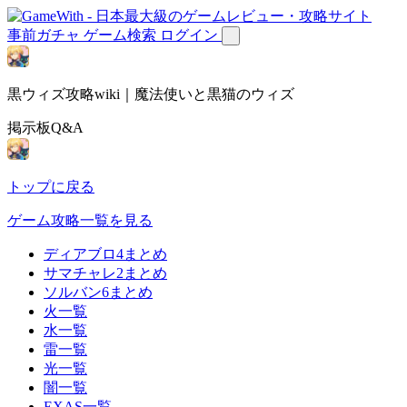
事前ガチャ
ゲーム検索
ログイン
黒ウィズ攻略wiki｜魔法使いと黒猫のウィズ
掲示板Q&A
トップに戻る
ゲーム攻略一覧を見る
ディアブロ4まとめ
サマチャレ2まとめ
ソルバン6まとめ
火一覧
水一覧
雷一覧
光一覧
闇一覧
EXAS一覧