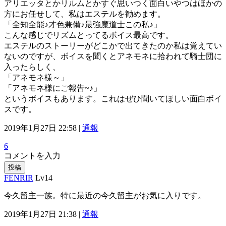
アリエッタとかリルムとかすぐ思いつく面白いやつはほかの
方にお任せして、私はエステルを勧めます。
「全知全能♪才色兼備♪最強魔道士この私♪」
こんな感じでリズムとってるボイス最高です。
エステルのストーリーがどこかで出てきたのか私は覚えてい
ないのですが、ボイスを聞くとアネモネに拾われて騎士団に
入ったらしく、
「アネモネ様～」
「アネモネ様にご報告~♪」
というボイスもあります。これはぜひ聞いてほしい面白ボイ
スです。
2019年1月27日 22:58 |
通報
6
コメントを入力
投稿
FENRIR
Lv14
今久留主一族。特に最近の今久留主がお気に入りです。
2019年1月27日 21:38 |
通報