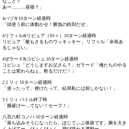
なこと？
あー………昼寝？」
4ハヅキ10ターン経過時
「頭使う前に体動かせ！勝負の鉄則だぜ」
4リフィル&リピュア（SS＋）10ターン経過時
リピュア「敵もさるものウッキッキ〜」 リフィル「余裕あ
るじゃない」
4ぜラード&コピシュ 10ターン経過時
コピシュ「どうしますお父さん？」ゼラード「俺たちのやる
ことは変わらねぇ。斬るだけだ！」
2ミリィ 10ターン経過時
「迷ったって、挫けたって、結局私には前しかない！」
3ミリィ バトル終了時
「服破け〜…てない！セーフ！」
八百八町コノハ 10ターン経過時
「落ち込みそうになったら、ぽじてぃぶ体操です。腕を大き
く上げてー、ぴょんぴょん、飛び跳ねる運動ー…」