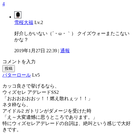
4
雪桜大福
Lv.2
好介しかいない（´・ω・｀） クイズウォーまたこない
かな？
2019年1月27日 22:39 |
通報
コメントを入力
投稿
バターロール
Lv5
カッコ良さで挙げるなら、
ウィズセレ アデレードSS2
「おおおおおおッ！！燃え散れぇッ！！」
ネタ枠なら、
アイドル2 ガトリンがダメージを受けた時
「え～大変遺憾に思うところであります。」
特にウィズセレアデレードの台詞は、絶叫という感じで大好
きです。