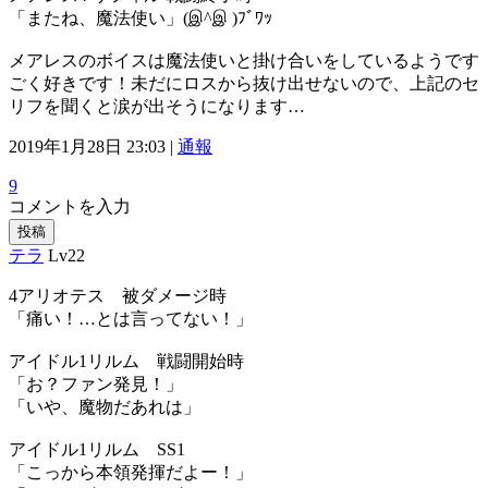
「またね、魔法使い」(இ^இ )ﾌﾞﾜｯ
メアレスのボイスは魔法使いと掛け合いをしているようです
ごく好きです！未だにロスから抜け出せないので、上記のセ
リフを聞くと涙が出そうになります…
2019年1月28日 23:03 |
通報
9
コメントを入力
投稿
テラ
Lv22
4アリオテス 被ダメージ時
「痛い！…とは言ってない！」
アイドル1リルム 戦闘開始時
「お？ファン発見！」
「いや、魔物だあれは」
アイドル1リルム SS1
「こっから本領発揮だよー！」