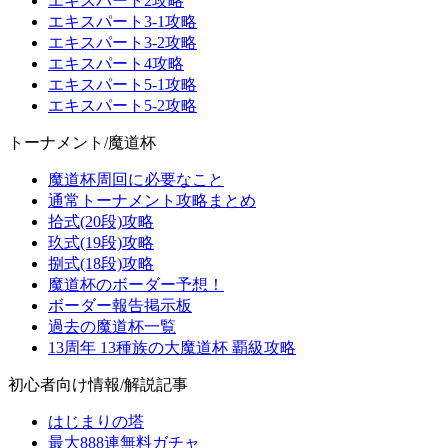
エキスパート2攻略
エキスパート3-1攻略
エキスパート3-2攻略
エキスパート4攻略
エキスパート5-1攻略
エキスパート5-2攻略
トーナメント/魔道杯
魔道杯周回に必要なこと
通常トーナメント攻略まとめ
拾式(20段)攻略
玖式(19段)攻略
捌式(18段)攻略
魔道杯のボーダー予想！
ボーダー報告掲示板
過去の魔道杯一覧
13周年 13種族の大魔道杯 覇級攻略
初心者向け情報/解説記事
はじまりの塔
最大888連無料ガチャ