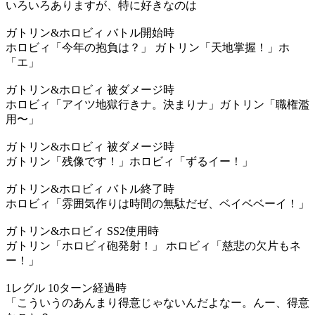
いろいろありますが、特に好きなのは
ガトリン&ホロビィ バトル開始時
ホロビィ「今年の抱負は？」 ガトリン「天地掌握！」ホ
「エ」
ガトリン&ホロビィ 被ダメージ時
ホロビィ「アイツ地獄行きナ。決まりナ」ガトリン「職権濫
用〜」
ガトリン&ホロビィ 被ダメージ時
ガトリン「残像です！」ホロビィ「ずるイー！」
ガトリン&ホロビィ バトル終了時
ホロビィ「雰囲気作りは時間の無駄だゼ、ベイベベーイ！」
ガトリン&ホロビィ SS2使用時
ガトリン「ホロビィ砲発射！」 ホロビィ「慈悲の欠片もネ
ー！」
1レグル 10ターン経過時
「こういうのあんまり得意じゃないんだよなー。んー、得意