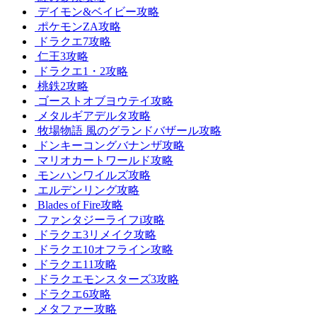
デイモン&ベイビー攻略
ポケモンZA攻略
ドラクエ7攻略
仁王3攻略
ドラクエ1・2攻略
桃鉄2攻略
ゴーストオブヨウテイ攻略
メタルギアデルタ攻略
牧場物語 風のグランドバザール攻略
ドンキーコングバナンザ攻略
マリオカートワールド攻略
モンハンワイルズ攻略
エルデンリング攻略
Blades of Fire攻略
ファンタジーライフi攻略
ドラクエ3リメイク攻略
ドラクエ10オフライン攻略
ドラクエ11攻略
ドラクエモンスターズ3攻略
ドラクエ6攻略
メタファー攻略