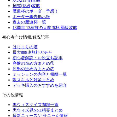
玖式(19段)攻略
捌式(18段)攻略
魔道杯のボーダー予想！
ボーダー報告掲示板
過去の魔道杯一覧
13周年 13種族の大魔道杯 覇級攻略
初心者向け情報/解説記事
はじまりの塔
最大888連無料ガチャ
初心者解説・お役立ち記事
序盤の進め方まとめ①
序盤の進め方まとめ②
ミッションの内容と報酬一覧
敵スキルと対策まとめ
デッキ購入のおすすめを紹介
その他情報
黒ウィズクイズ問題一覧
黒ウィズ界No.1精霊まとめ
最新ニュース/おせニャん情報