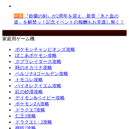
特集
『鈴蘭の剣』が2周年を迎え、新章「氷と血の
道」を解禁ッ！記念イベントの報酬もお見逃し無く！
攻略取扱いゲーム
家庭用ゲーム機
ポケモンチャンピオンズ攻略
ぽこあポケモン攻略
スプラレイダース攻略
時のオカリナ攻略
ペルソナ4ゴールデン攻略
トモコレ攻略
バイオレクイエム攻略
紅の砂漠攻略
デイモン&ベイビー攻略
ポケモンZA攻略
ドラクエ7攻略
仁王3攻略
ドラクエ1・2攻略
桃鉄2攻略