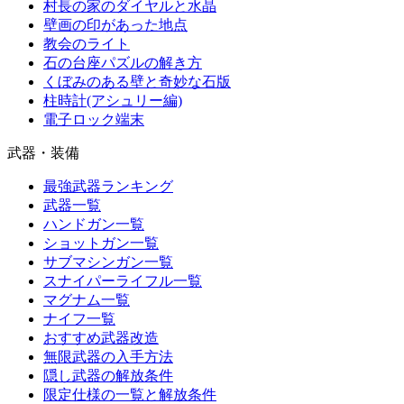
村長の家のダイヤルと水晶
壁画の印があった地点
教会のライト
石の台座パズルの解き方
くぼみのある壁と奇妙な石版
柱時計(アシュリー編)
電子ロック端末
武器・装備
最強武器ランキング
武器一覧
ハンドガン一覧
ショットガン一覧
サブマシンガン一覧
スナイパーライフル一覧
マグナム一覧
ナイフ一覧
おすすめ武器改造
無限武器の入手方法
隠し武器の解放条件
限定仕様の一覧と解放条件