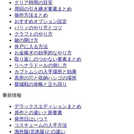
クリア時間の目安
周回の引き継ぎ要素まとめ
操作方法まとめ
おすすめオプション設定
パリィのやり方とコツ
クラフトのやり方
鍵の開け方
井戸に入る方法
お金稼ぎの効率的なやり方
取り返しのつかない要素まとめ
リヘナラドールの倒し方
カブトムシの入手場所と効果
高所の穴と収納ハシゴの場所
籠城戦の攻略と立ち回り
事前情報
デラックスエディションまとめ
原作との違いと新要素
発売日はいつ？
コスチュームの入手方法
海外版(北米版)との違い