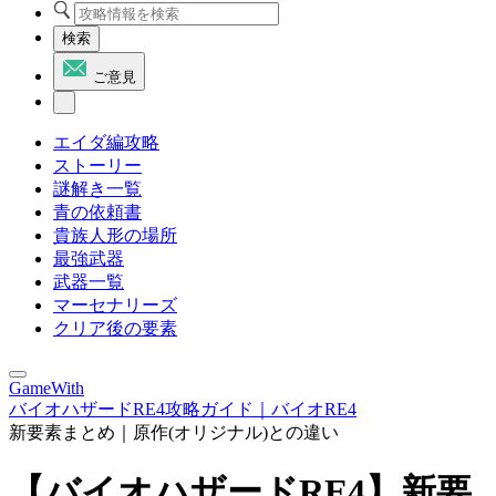
検索
ご意見
エイダ編攻略
ストーリー
謎解き一覧
青の依頼書
貴族人形の場所
最強武器
武器一覧
マーセナリーズ
クリア後の要素
GameWith
バイオハザードRE4攻略ガイド｜バイオRE4
新要素まとめ｜原作(オリジナル)との違い
【バイオハザードRE4】新要