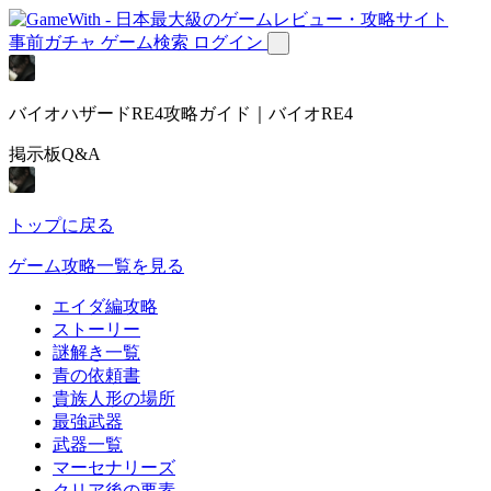
事前ガチャ
ゲーム検索
ログイン
バイオハザードRE4攻略ガイド｜バイオRE4
掲示板Q&A
トップに戻る
ゲーム攻略一覧を見る
エイダ編攻略
ストーリー
謎解き一覧
青の依頼書
貴族人形の場所
最強武器
武器一覧
マーセナリーズ
クリア後の要素