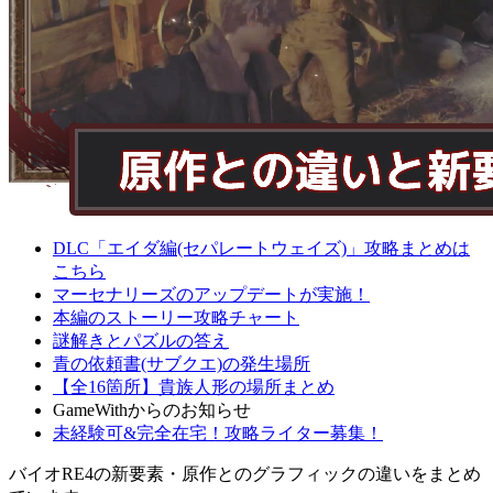
DLC「エイダ編(セパレートウェイズ)」攻略まとめは
こちら
マーセナリーズのアップデートが実施！
本編のストーリー攻略チャート
謎解きとパズルの答え
青の依頼書(サブクエ)の発生場所
【全16箇所】貴族人形の場所まとめ
GameWithからのお知らせ
未経験可&完全在宅！攻略ライター募集！
バイオRE4の新要素・原作とのグラフィックの違いをまとめ