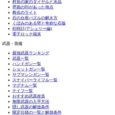
村長の家のダイヤルと水晶
壁画の印があった地点
教会のライト
石の台座パズルの解き方
くぼみのある壁と奇妙な石版
柱時計(アシュリー編)
電子ロック端末
武器・装備
最強武器ランキング
武器一覧
ハンドガン一覧
ショットガン一覧
サブマシンガン一覧
スナイパーライフル一覧
マグナム一覧
ナイフ一覧
おすすめ武器改造
無限武器の入手方法
隠し武器の解放条件
限定仕様の一覧と解放条件