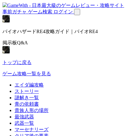
事前ガチャ
ゲーム検索
ログイン
バイオハザードRE4攻略ガイド｜バイオRE4
掲示板Q&A
トップに戻る
ゲーム攻略一覧を見る
エイダ編攻略
ストーリー
謎解き一覧
青の依頼書
貴族人形の場所
最強武器
武器一覧
マーセナリーズ
クリア後の要素