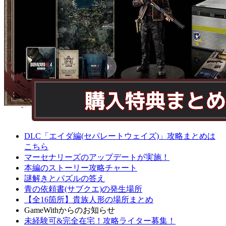
DLC「エイダ編(セパレートウェイズ)」攻略まとめは
こちら
マーセナリーズのアップデートが実施！
本編のストーリー攻略チャート
謎解きとパズルの答え
青の依頼書(サブクエ)の発生場所
【全16箇所】貴族人形の場所まとめ
GameWithからのお知らせ
未経験可&完全在宅！攻略ライター募集！