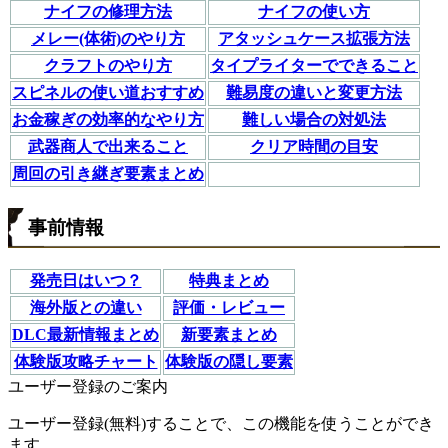
ナイフの修理方法
ナイフの使い方
メレー(体術)のやり方
アタッシュケース拡張方法
クラフトのやり方
タイプライターでできること
スピネルの使い道おすすめ
難易度の違いと変更方法
お金稼ぎの効率的なやり方
難しい場合の対処法
武器商人で出来ること
クリア時間の目安
周回の引き継ぎ要素まとめ
事前情報
発売日はいつ？
特典まとめ
海外版との違い
評価・レビュー
DLC最新情報まとめ
新要素まとめ
体験版攻略チャート
体験版の隠し要素
ユーザー登録のご案内
ユーザー登録(無料)することで、この機能を使うことができ
ます。