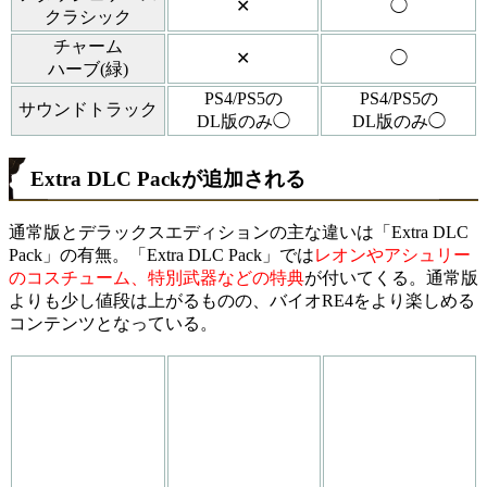
✕
◯
クラシック
チャーム
✕
◯
ハーブ(緑)
PS4/PS5の
PS4/PS5の
サウンドトラック
DL版のみ◯
DL版のみ◯
Extra DLC Packが追加される
通常版とデラックスエディションの主な違いは「Extra DLC
Pack」の有無。「Extra DLC Pack」では
レオンやアシュリー
のコスチューム、特別武器などの特典
が付いてくる。通常版
よりも少し値段は上がるものの、バイオRE4をより楽しめる
コンテンツとなっている。