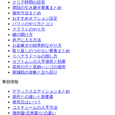
クリア時間の目安
周回の引き継ぎ要素まとめ
操作方法まとめ
おすすめオプション設定
パリィのやり方とコツ
クラフトのやり方
鍵の開け方
井戸に入る方法
お金稼ぎの効率的なやり方
取り返しのつかない要素まとめ
リヘナラドールの倒し方
カブトムシの入手場所と効果
高所の穴と収納ハシゴの場所
籠城戦の攻略と立ち回り
事前情報
デラックスエディションまとめ
原作との違いと新要素
発売日はいつ？
コスチュームの入手方法
海外版(北米版)との違い