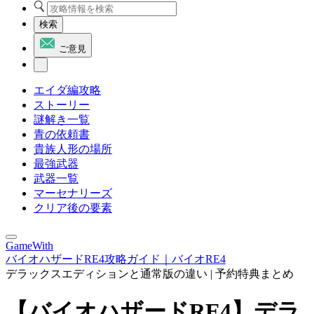
検索
ご意見
エイダ編攻略
ストーリー
謎解き一覧
青の依頼書
貴族人形の場所
最強武器
武器一覧
マーセナリーズ
クリア後の要素
GameWith
バイオハザードRE4攻略ガイド｜バイオRE4
デラックスエディションと通常版の違い | 予約特典まとめ
【バイオハザードRE4】デラ