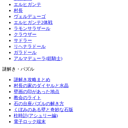
エルヒガンテ
村長
ヴェルデューゴ
エルヒガンテ2体戦
ラモンサラザール
クラウザー
サドラー
リヘナラドール
ガラドール
アルマデューラ(鎧騎士)
謎解き・パズル
謎解き攻略まとめ
村長の家のダイヤルと水晶
壁画の印があった地点
教会のライト
石の台座パズルの解き方
くぼみのある壁と奇妙な石版
柱時計(アシュリー編)
電子ロック端末