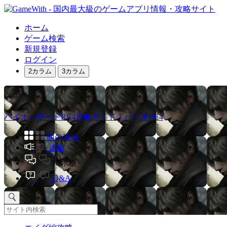
ホーム
ゲーム検索
新規登録
ログイン
2カラム
3カラム
バイオハザードRE4攻略ガイド｜バイオRE4
他の攻略
速報
掲示板
Q&A