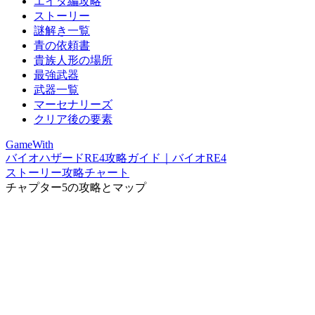
エイダ編攻略
ストーリー
謎解き一覧
青の依頼書
貴族人形の場所
最強武器
武器一覧
マーセナリーズ
クリア後の要素
GameWith
バイオハザードRE4攻略ガイド｜バイオRE4
ストーリー攻略チャート
チャプター5の攻略とマップ