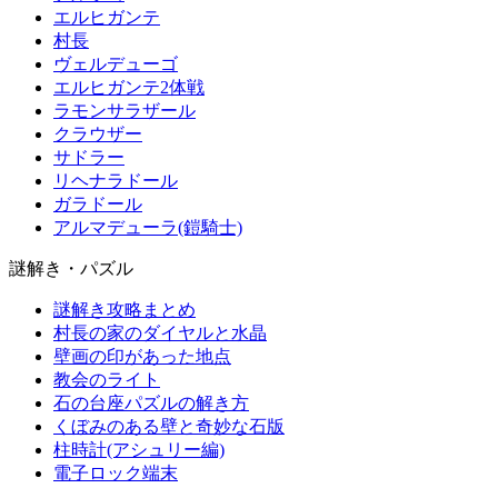
エルヒガンテ
村長
ヴェルデューゴ
エルヒガンテ2体戦
ラモンサラザール
クラウザー
サドラー
リヘナラドール
ガラドール
アルマデューラ(鎧騎士)
謎解き・パズル
謎解き攻略まとめ
村長の家のダイヤルと水晶
壁画の印があった地点
教会のライト
石の台座パズルの解き方
くぼみのある壁と奇妙な石版
柱時計(アシュリー編)
電子ロック端末