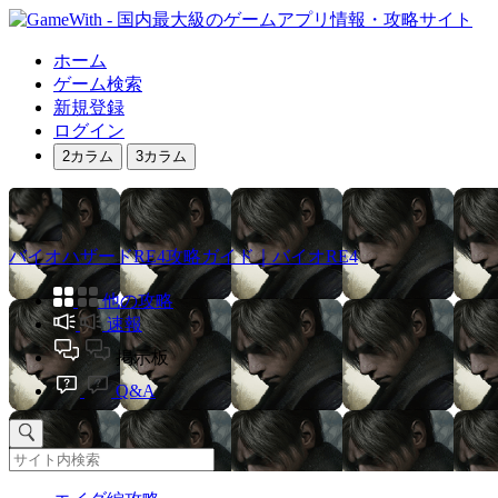
ホーム
ゲーム検索
新規登録
ログイン
2カラム
3カラム
バイオハザードRE4攻略ガイド｜バイオRE4
他の攻略
速報
掲示板
Q&A