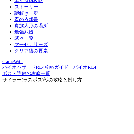
エイダ編攻略
ストーリー
謎解き一覧
青の依頼書
貴族人形の場所
最強武器
武器一覧
マーセナリーズ
クリア後の要素
GameWith
バイオハザードRE4攻略ガイド｜バイオRE4
ボス・強敵の攻略一覧
サドラー(ラスボス)戦の攻略と倒し方