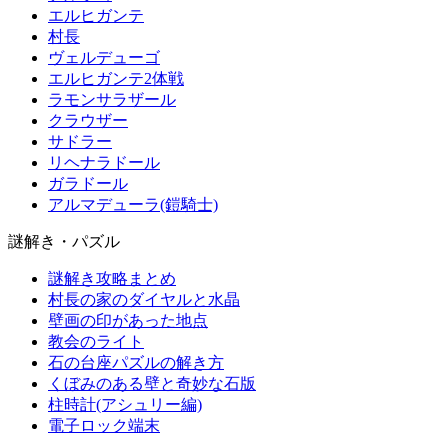
エルヒガンテ
村長
ヴェルデューゴ
エルヒガンテ2体戦
ラモンサラザール
クラウザー
サドラー
リヘナラドール
ガラドール
アルマデューラ(鎧騎士)
謎解き・パズル
謎解き攻略まとめ
村長の家のダイヤルと水晶
壁画の印があった地点
教会のライト
石の台座パズルの解き方
くぼみのある壁と奇妙な石版
柱時計(アシュリー編)
電子ロック端末