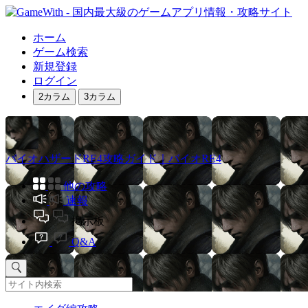
ホーム
ゲーム検索
新規登録
ログイン
2カラム
3カラム
バイオハザードRE4攻略ガイド｜バイオRE4
他の攻略
速報
掲示板
Q&A