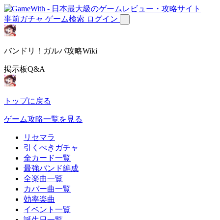
事前ガチャ
ゲーム検索
ログイン
バンドリ！ガルパ攻略Wiki
掲示板Q&A
トップに戻る
ゲーム攻略一覧を見る
リセマラ
引くべきガチャ
全カード一覧
最強バンド編成
全楽曲一覧
カバー曲一覧
効率楽曲
イベント一覧
誕生日一覧