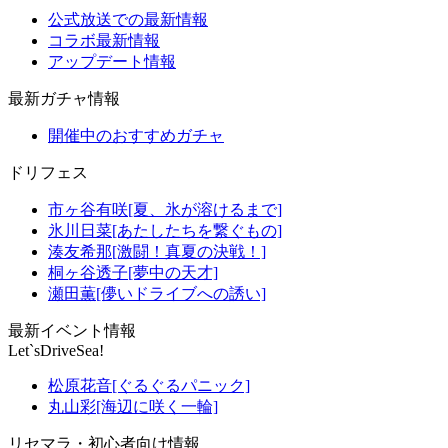
公式放送での最新情報
コラボ最新情報
アップデート情報
最新ガチャ情報
開催中のおすすめガチャ
ドリフェス
市ヶ谷有咲[夏、氷が溶けるまで]
氷川日菜[あたしたちを繋ぐもの]
湊友希那[激闘！真夏の決戦！]
桐ヶ谷透子[夢中の天才]
瀬田薫[儚いドライブへの誘い]
最新イベント情報
Let`sDriveSea!
松原花音[ぐるぐるパニック]
丸山彩[海辺に咲く一輪]
リセマラ・初心者向け情報