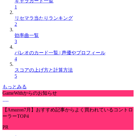
キャラカード一覧
1
リセマラ当たりランキング
2
効率曲一覧
3
パレオのカード一覧 | 声優やプロフィール
4
スコアの上げ方と計算方法
5
もっとみる
GameWithからのお知らせ
【Amazon7月】おすすめ記事からよく買われているコントロ
ーラーTOP4
PR