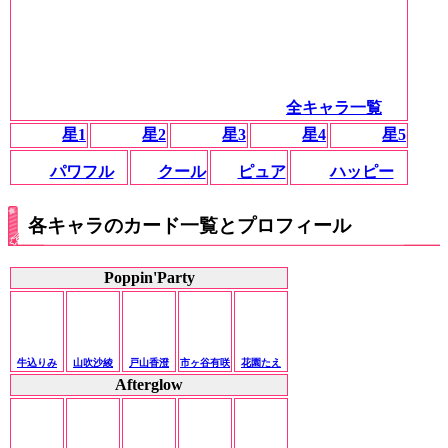
全キャラ一覧
星1
星2
星3
星4
星5
パワフル
クール
ピュア
ハッピー
各キャラのカード一覧とプロフィール
Poppin'Party
牛込りみ
山吹沙綾
戸山香澄
市ヶ谷有咲
花園たえ
Afterglow