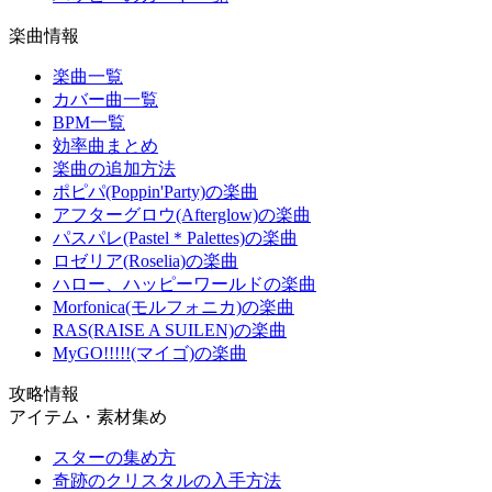
楽曲情報
楽曲一覧
カバー曲一覧
BPM一覧
効率曲まとめ
楽曲の追加方法
ポピパ(Poppin'Party)の楽曲
アフターグロウ(Afterglow)の楽曲
パスパレ(Pastel＊Palettes)の楽曲
ロゼリア(Roselia)の楽曲
ハロー、ハッピーワールドの楽曲
Morfonica(モルフォニカ)の楽曲
RAS(RAISE A SUILEN)の楽曲
MyGO!!!!!(マイゴ)の楽曲
攻略情報
アイテム・素材集め
スターの集め方
奇跡のクリスタルの入手方法