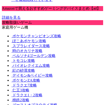
Amazonで買えるおすすめゲーミングデバイスまとめ【ad】
詳細を見る
攻略取扱いゲーム
家庭用ゲーム機
ポケモンチャンピオンズ攻略
ぽこあポケモン攻略
スプラレイダース攻略
時のオカリナ攻略
ペルソナ4ゴールデン攻略
トモコレ攻略
バイオレクイエム攻略
紅の砂漠攻略
デイモン&ベイビー攻略
ポケモンZA攻略
ドラクエ7攻略
仁王3攻略
ドラクエ1・2攻略
桃鉄2攻略
ゴーストオブヨウテイ攻略