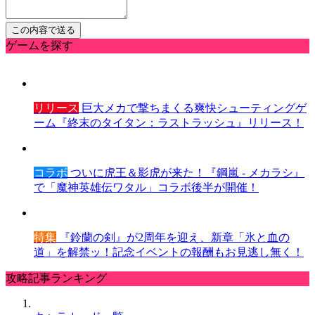
ゲームを探す
リリース
巨大メカで撃ちまくる爽快シューティングゲ
ーム『終末のタイタン：ラストラッシュ』リリース！
コラボ
ついに虎王＆影虎が来た！『鋼嵐 - メカラシ』
で「魔神英雄伝ワタル」コラボ後半が開催！
特集
『鈴蘭の剣』が2周年を迎え、新章「氷と血の
道」を解禁ッ！記念イベントの報酬もお見逃し無く！
攻略記事ランキング