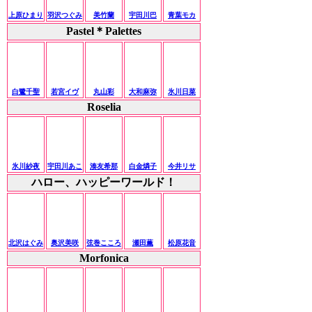
上原ひまり
羽沢つぐみ
美竹蘭
宇田川巴
青葉モカ
Pastel＊Palettes
白鷺千聖
若宮イヴ
丸山彩
大和麻弥
氷川日菜
Roselia
氷川紗夜
宇田川あこ
湊友希那
白金燐子
今井リサ
ハロー、ハッピーワールド！
北沢はぐみ
奥沢美咲
弦巻こころ
瀬田薫
松原花音
Morfonica