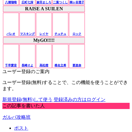
八潮瑠唯
広町七深
倉田ましろ
二葉つくし
桐ヶ谷透子
RAISE A SUILEN
パレオ
マスキング
レイヤ
チュチュ
ロック
MyGO!!!!!
千早愛音
長崎そよ
高松燈
椎名立希
要楽奈
ユーザー登録のご案内
ユーザー登録(無料)することで、この機能を使うことができ
ます。
新規登録(無料)して使う
登録済みの方はログイン
この記事を書いた人
ガルパ攻略班
ポスト