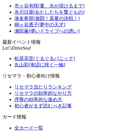
市ヶ谷有咲[夏、氷が溶けるまで]
氷川日菜[あたしたちを繋ぐもの]
湊友希那[激闘！真夏の決戦！]
桐ヶ谷透子[夢中の天才]
瀬田薫[儚いドライブへの誘い]
最新イベント情報
Let`sDriveSea!
松原花音[ぐるぐるパニック]
丸山彩[海辺に咲く一輪]
リセマラ・初心者向け情報
リセマラ当たりランキング
リセマラの効率的なやり方
序盤の効率的な進め方
初心者がまず読むべき記事
カード情報
全カード一覧