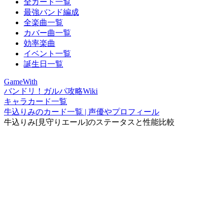
全カード一覧
最強バンド編成
全楽曲一覧
カバー曲一覧
効率楽曲
イベント一覧
誕生日一覧
GameWith
バンドリ！ガルパ攻略Wiki
キャラカード一覧
牛込りみのカード一覧 | 声優やプロフィール
牛込りみ[見守りエール]のステータスと性能比較