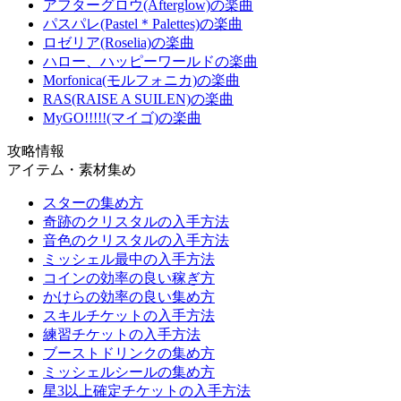
アフターグロウ(Afterglow)の楽曲
パスパレ(Pastel＊Palettes)の楽曲
ロゼリア(Roselia)の楽曲
ハロー、ハッピーワールドの楽曲
Morfonica(モルフォニカ)の楽曲
RAS(RAISE A SUILEN)の楽曲
MyGO!!!!!(マイゴ)の楽曲
攻略情報
アイテム・素材集め
スターの集め方
奇跡のクリスタルの入手方法
音色のクリスタルの入手方法
ミッシェル最中の入手方法
コインの効率の良い稼ぎ方
かけらの効率の良い集め方
スキルチケットの入手方法
練習チケットの入手方法
ブーストドリンクの集め方
ミッシェルシールの集め方
星3以上確定チケットの入手方法