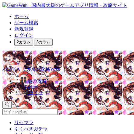
ホーム
ゲーム検索
新規登録
ログイン
2カラム
3カラム
バンドリ！ガルパ攻略Wiki
他の攻略
Twitter
コミュ
リセマラ
引くべきガチャ