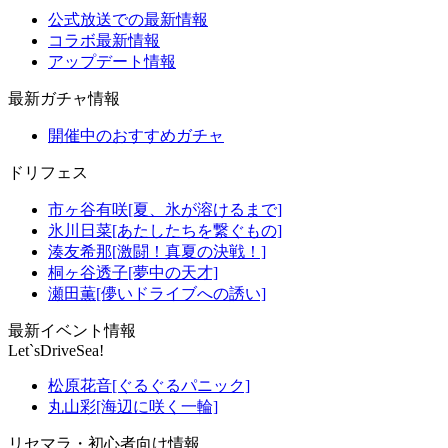
公式放送での最新情報
コラボ最新情報
アップデート情報
最新ガチャ情報
開催中のおすすめガチャ
ドリフェス
市ヶ谷有咲[夏、氷が溶けるまで]
氷川日菜[あたしたちを繋ぐもの]
湊友希那[激闘！真夏の決戦！]
桐ヶ谷透子[夢中の天才]
瀬田薫[儚いドライブへの誘い]
最新イベント情報
Let`sDriveSea!
松原花音[ぐるぐるパニック]
丸山彩[海辺に咲く一輪]
リセマラ・初心者向け情報