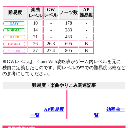
楽曲
GW
AP
難易度
ノーツ数
レベル
難易度
レベル
10
-
178
-
EASY
14
-
283
-
NORMAL
21
-
433
-
HARD
26
26.3
695
B
EXPART
27
27.4
805
B
SPECIAL
※GWレベルは、GameWith攻略班がゲーム内レベルを元に、
独自に定義したものです。同レベルの中での難易度比較など
の参考にしてください。
難易度・楽曲やりこみ関連記事
AP難易度
効率曲一
一覧
覧