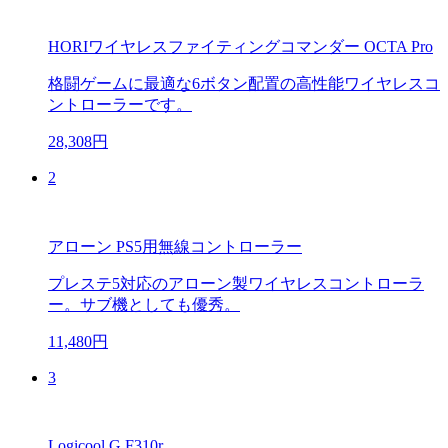
HORIワイヤレスファイティングコマンダー OCTA Pro
格闘ゲームに最適な6ボタン配置の高性能ワイヤレスコ
ントローラーです。
28,308円
2
アローン PS5用無線コントローラー
プレステ5対応のアローン製ワイヤレスコントローラ
ー。サブ機としても優秀。
11,480円
3
Logicool G F310r