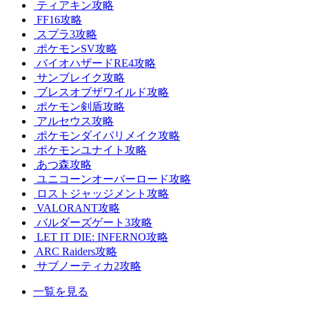
ティアキン攻略
FF16攻略
スプラ3攻略
ポケモンSV攻略
バイオハザードRE4攻略
サンブレイク攻略
ブレスオブザワイルド攻略
ポケモン剣盾攻略
アルセウス攻略
ポケモンダイパリメイク攻略
ポケモンユナイト攻略
あつ森攻略
ユニコーンオーバーロード攻略
ロストジャッジメント攻略
VALORANT攻略
バルダーズゲート3攻略
LET IT DIE: INFERNO攻略
ARC Raiders攻略
サブノーティカ2攻略
一覧を見る