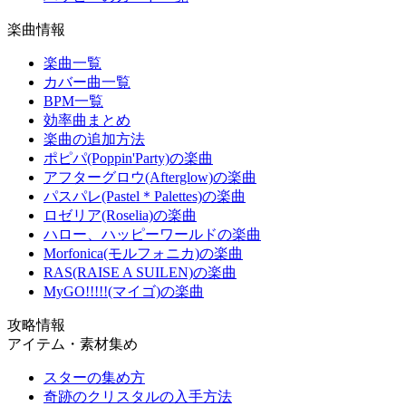
楽曲情報
楽曲一覧
カバー曲一覧
BPM一覧
効率曲まとめ
楽曲の追加方法
ポピパ(Poppin'Party)の楽曲
アフターグロウ(Afterglow)の楽曲
パスパレ(Pastel＊Palettes)の楽曲
ロゼリア(Roselia)の楽曲
ハロー、ハッピーワールドの楽曲
Morfonica(モルフォニカ)の楽曲
RAS(RAISE A SUILEN)の楽曲
MyGO!!!!!(マイゴ)の楽曲
攻略情報
アイテム・素材集め
スターの集め方
奇跡のクリスタルの入手方法