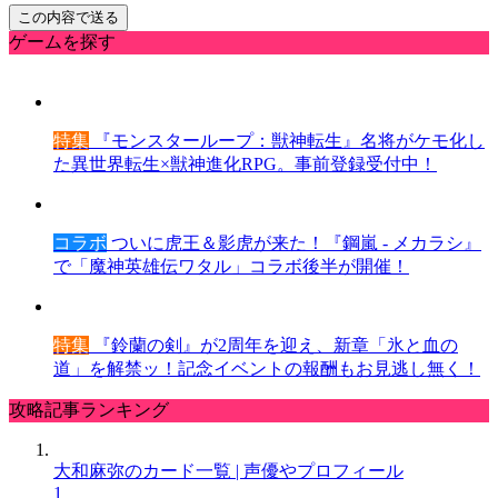
ゲームを探す
特集
『モンスターループ：獣神転生』名将がケモ化し
た異世界転生×獣神進化RPG。事前登録受付中！
コラボ
ついに虎王＆影虎が来た！『鋼嵐 - メカラシ』
で「魔神英雄伝ワタル」コラボ後半が開催！
特集
『鈴蘭の剣』が2周年を迎え、新章「氷と血の
道」を解禁ッ！記念イベントの報酬もお見逃し無く！
攻略記事ランキング
大和麻弥のカード一覧 | 声優やプロフィール
1