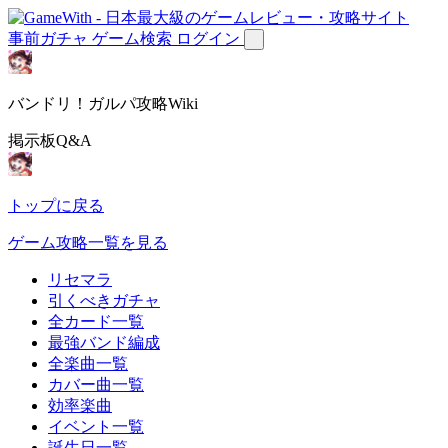
事前ガチャ
ゲーム検索
ログイン
バンドリ！ガルパ攻略Wiki
掲示板Q&A
トップに戻る
ゲーム攻略一覧を見る
リセマラ
引くべきガチャ
全カード一覧
最強バンド編成
全楽曲一覧
カバー曲一覧
効率楽曲
イベント一覧
誕生日一覧