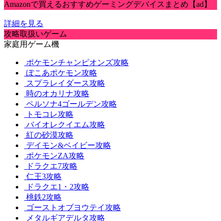
Amazonで買えるおすすめゲーミングデバイスまとめ【ad】
詳細を見る
攻略取扱いゲーム
家庭用ゲーム機
ポケモンチャンピオンズ攻略
ぽこあポケモン攻略
スプラレイダース攻略
時のオカリナ攻略
ペルソナ4ゴールデン攻略
トモコレ攻略
バイオレクイエム攻略
紅の砂漠攻略
デイモン&ベイビー攻略
ポケモンZA攻略
ドラクエ7攻略
仁王3攻略
ドラクエ1・2攻略
桃鉄2攻略
ゴーストオブヨウテイ攻略
メタルギアデルタ攻略