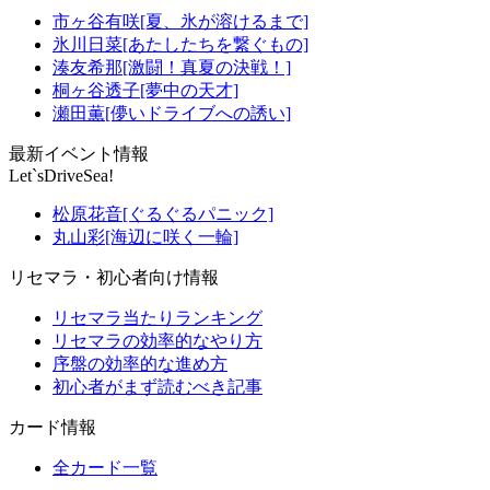
市ヶ谷有咲[夏、氷が溶けるまで]
氷川日菜[あたしたちを繋ぐもの]
湊友希那[激闘！真夏の決戦！]
桐ヶ谷透子[夢中の天才]
瀬田薫[儚いドライブへの誘い]
最新イベント情報
Let`sDriveSea!
松原花音[ぐるぐるパニック]
丸山彩[海辺に咲く一輪]
リセマラ・初心者向け情報
リセマラ当たりランキング
リセマラの効率的なやり方
序盤の効率的な進め方
初心者がまず読むべき記事
カード情報
全カード一覧