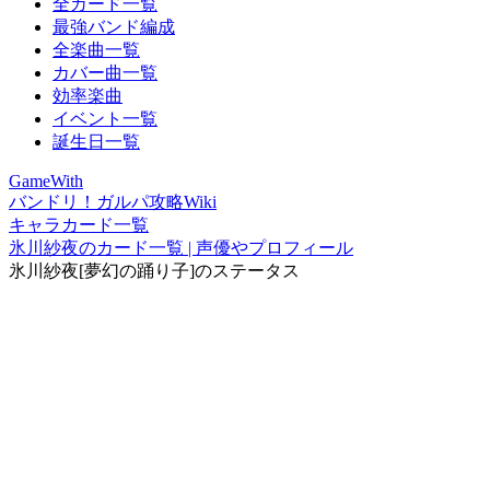
全カード一覧
最強バンド編成
全楽曲一覧
カバー曲一覧
効率楽曲
イベント一覧
誕生日一覧
GameWith
バンドリ！ガルパ攻略Wiki
キャラカード一覧
氷川紗夜のカード一覧 | 声優やプロフィール
氷川紗夜[夢幻の踊り子]のステータス