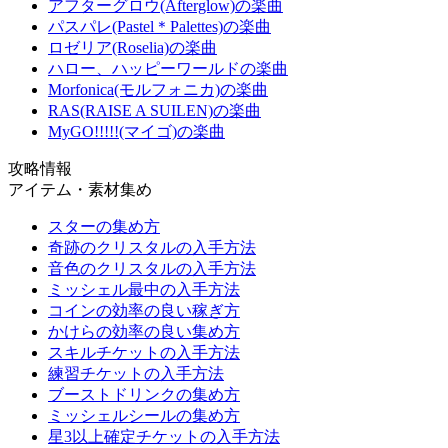
アフターグロウ(Afterglow)の楽曲
パスパレ(Pastel＊Palettes)の楽曲
ロゼリア(Roselia)の楽曲
ハロー、ハッピーワールドの楽曲
Morfonica(モルフォニカ)の楽曲
RAS(RAISE A SUILEN)の楽曲
MyGO!!!!!(マイゴ)の楽曲
攻略情報
アイテム・素材集め
スターの集め方
奇跡のクリスタルの入手方法
音色のクリスタルの入手方法
ミッシェル最中の入手方法
コインの効率の良い稼ぎ方
かけらの効率の良い集め方
スキルチケットの入手方法
練習チケットの入手方法
ブーストドリンクの集め方
ミッシェルシールの集め方
星3以上確定チケットの入手方法