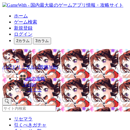
ホーム
ゲーム検索
新規登録
ログイン
2カラム
3カラム
バンドリ！ガルパ攻略Wiki
他の攻略
Twitter
コミュ
リセマラ
引くべきガチャ