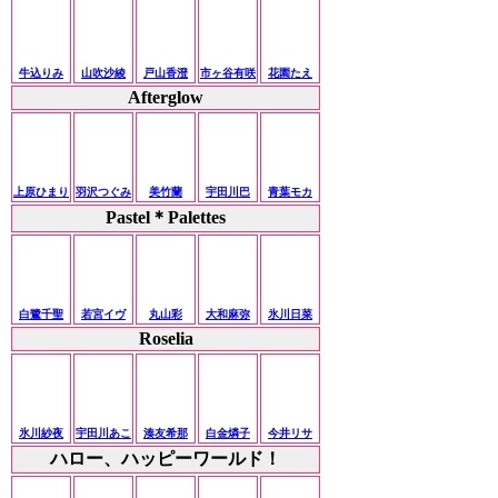
牛込りみ
山吹沙綾
戸山香澄
市ヶ谷有咲
花園たえ
Afterglow
上原ひまり
羽沢つぐみ
美竹蘭
宇田川巴
青葉モカ
Pastel＊Palettes
白鷺千聖
若宮イヴ
丸山彩
大和麻弥
氷川日菜
Roselia
氷川紗夜
宇田川あこ
湊友希那
白金燐子
今井リサ
ハロー、ハッピーワールド！