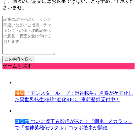
す。個々のご意見にはお返事できないことを予めご了承くだ
さいませ。
ゲームを探す
特集
『モンスターループ：獣神転生』名将がケモ化し
た異世界転生×獣神進化RPG。事前登録受付中！
コラボ
ついに虎王＆影虎が来た！『鋼嵐 - メカラシ』
で「魔神英雄伝ワタル」コラボ後半が開催！