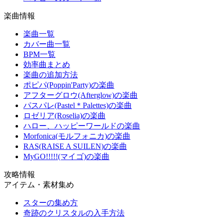
楽曲情報
楽曲一覧
カバー曲一覧
BPM一覧
効率曲まとめ
楽曲の追加方法
ポピパ(Poppin'Party)の楽曲
アフターグロウ(Afterglow)の楽曲
パスパレ(Pastel＊Palettes)の楽曲
ロゼリア(Roselia)の楽曲
ハロー、ハッピーワールドの楽曲
Morfonica(モルフォニカ)の楽曲
RAS(RAISE A SUILEN)の楽曲
MyGO!!!!!(マイゴ)の楽曲
攻略情報
アイテム・素材集め
スターの集め方
奇跡のクリスタルの入手方法