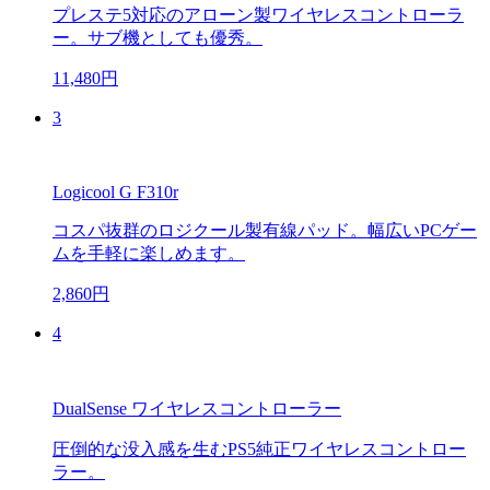
プレステ5対応のアローン製ワイヤレスコントローラ
ー。サブ機としても優秀。
11,480円
3
Logicool G F310r
コスパ抜群のロジクール製有線パッド。幅広いPCゲー
ムを手軽に楽しめます。
2,860円
4
DualSense ワイヤレスコントローラー
圧倒的な没入感を生むPS5純正ワイヤレスコントロー
ラー。