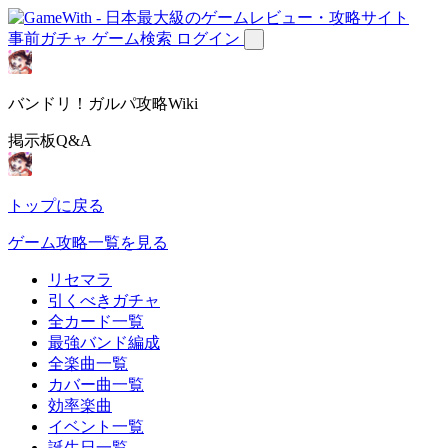
事前ガチャ
ゲーム検索
ログイン
バンドリ！ガルパ攻略Wiki
掲示板Q&A
トップに戻る
ゲーム攻略一覧を見る
リセマラ
引くべきガチャ
全カード一覧
最強バンド編成
全楽曲一覧
カバー曲一覧
効率楽曲
イベント一覧
誕生日一覧