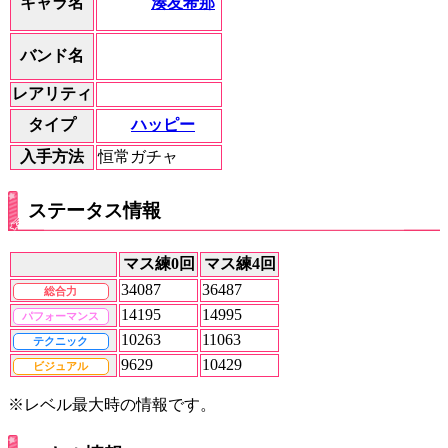
湊友希那
キャラ名
バンド名
レアリティ
ハッピー
タイプ
入手方法
恒常ガチャ
ステータス情報
マス練0回
マス練4回
34087
36487
総合力
14195
14995
パフォーマンス
10263
11063
テクニック
9629
10429
ビジュアル
※レベル最大時の情報です。