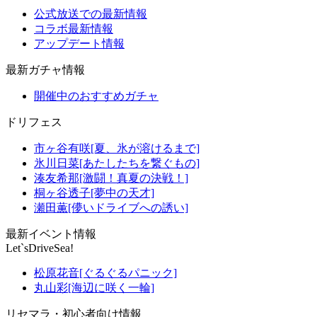
公式放送での最新情報
コラボ最新情報
アップデート情報
最新ガチャ情報
開催中のおすすめガチャ
ドリフェス
市ヶ谷有咲[夏、氷が溶けるまで]
氷川日菜[あたしたちを繋ぐもの]
湊友希那[激闘！真夏の決戦！]
桐ヶ谷透子[夢中の天才]
瀬田薫[儚いドライブへの誘い]
最新イベント情報
Let`sDriveSea!
松原花音[ぐるぐるパニック]
丸山彩[海辺に咲く一輪]
リセマラ・初心者向け情報