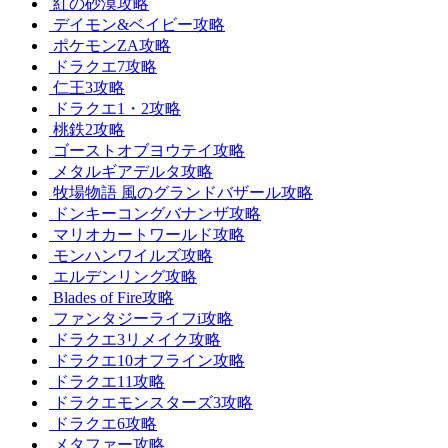
紅の砂漠攻略
デイモン&ベイビー攻略
ポケモンZA攻略
ドラクエ7攻略
仁王3攻略
ドラクエ1・2攻略
桃鉄2攻略
ゴーストオブヨウテイ攻略
メタルギアデルタ攻略
牧場物語 風のグランドバザール攻略
ドンキーコングバナンザ攻略
マリオカートワールド攻略
モンハンワイルズ攻略
エルデンリング攻略
Blades of Fire攻略
ファンタジーライフi攻略
ドラクエ3リメイク攻略
ドラクエ10オフライン攻略
ドラクエ11攻略
ドラクエモンスターズ3攻略
ドラクエ6攻略
メタファー攻略