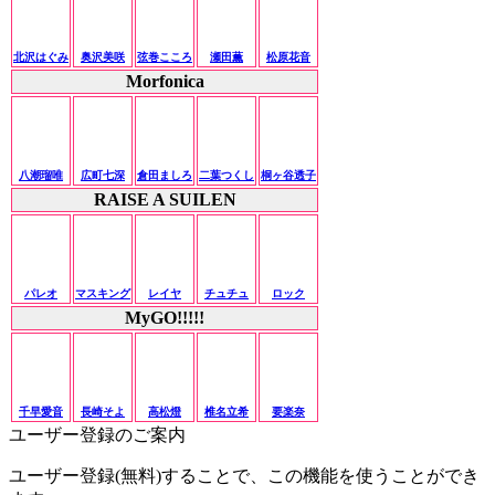
北沢はぐみ
奥沢美咲
弦巻こころ
瀬田薫
松原花音
Morfonica
八潮瑠唯
広町七深
倉田ましろ
二葉つくし
桐ヶ谷透子
RAISE A SUILEN
パレオ
マスキング
レイヤ
チュチュ
ロック
MyGO!!!!!
千早愛音
長崎そよ
高松燈
椎名立希
要楽奈
ユーザー登録のご案内
ユーザー登録(無料)することで、この機能を使うことができ