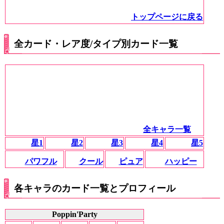
トップページに戻る
全カード・レア度/タイプ別カード一覧
全キャラ一覧
星1
星2
星3
星4
星5
パワフル
クール
ピュア
ハッピー
各キャラのカード一覧とプロフィール
Poppin'Party