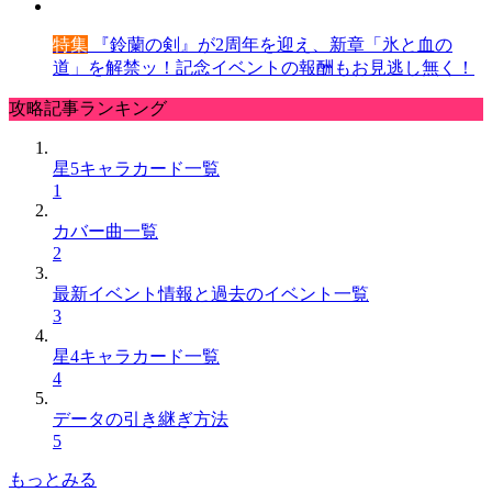
特集
『鈴蘭の剣』が2周年を迎え、新章「氷と血の
道」を解禁ッ！記念イベントの報酬もお見逃し無く！
攻略記事ランキング
星5キャラカード一覧
1
カバー曲一覧
2
最新イベント情報と過去のイベント一覧
3
星4キャラカード一覧
4
データの引き継ぎ方法
5
もっとみる