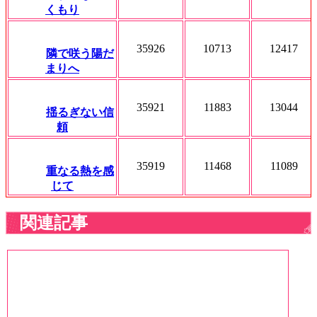
くもり
35926
10713
12417
隣で咲う陽だ
まりへ
35921
11883
13044
揺るぎない信
頼
35919
11468
11089
重なる熱を感
じて
関連記事