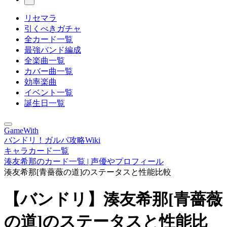
リセマラ
引くべきガチャ
全カード一覧
最強バンド編成
全楽曲一覧
カバー曲一覧
効率楽曲
イベント一覧
誕生日一覧
GameWith
バンドリ！ガルパ攻略Wiki
キャラカード一覧
湊友希那のカード一覧 | 声優やプロフィール
湊友希那[青薔薇の道]のステータスと性能比較
【バンドリ】湊友希那[青薔薇
の道]のステータスと性能比