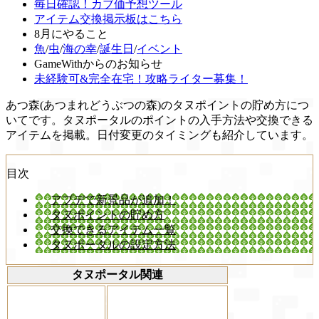
毎日確認！カブ価予想ツール
アイテム交換掲示板はこちら
8月にやること
魚
/
虫
/
海の幸
/
誕生日
/
イベント
GameWithからのお知らせ
未経験可&完全在宅！攻略ライター募集！
あつ森(あつまれどうぶつの森)のタヌポイントの貯め方につ
いてです。タヌポータルのポイントの入手方法や交換できる
アイテムを掲載。日付変更のタイミングも紹介しています。
目次
アプデで新景品が追加！
タヌポイントの貯め方
交換できるアイテム一覧
タヌポータルの設定方法
タヌポータル関連