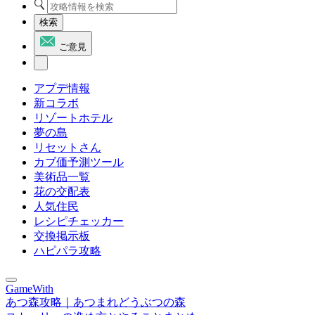
検索
ご意見
アプデ情報
新コラボ
リゾートホテル
夢の島
リセットさん
カブ価予測ツール
美術品一覧
花の交配表
人気住民
レシピチェッカー
交換掲示板
ハピパラ攻略
GameWith
あつ森攻略｜あつまれどうぶつの森