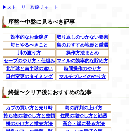
▶ストーリー攻略チャート
序盤〜中盤に見るべき記事
効率的なお金稼ぎ
取り返しのつかない要素
毎日やるべきこと
島のおすすめ地形と厳選
川の渡り方
操作方法まとめ
セーブのやり方・仕組み
マイルの効率的な貯め方
北半球と南半球の違い
時間操作のやり方
日付変更のタイミング
マルチプレイのやり方
終盤〜クリア後におすすめの記事
カブの買い方と売り時
島の評判の上げ方
持ち物の増やし方と整頓
住民の増やし方と勧誘
橋のかけ方と撤去方法
高台・崖に登る方法