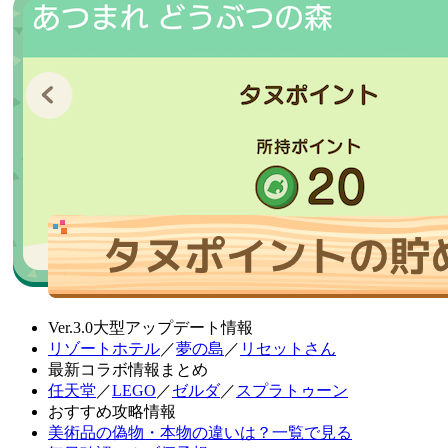
Ver.3.0大型アップデート情報
リゾートホテル
／
夢の島
／
リセットさん
最新コラボ情報まとめ
任天堂
／
LEGO
／
ゼルダ
／
スプラトゥーン
おすすめ攻略情報
美術品の偽物・本物の違いは？一覧で見る