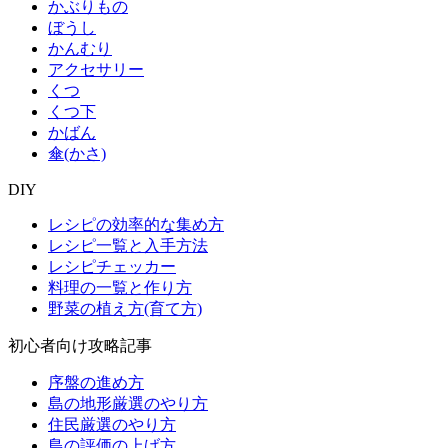
かぶりもの
ぼうし
かんむり
アクセサリー
くつ
くつ下
かばん
傘(かさ)
DIY
レシピの効率的な集め方
レシピ一覧と入手方法
レシピチェッカー
料理の一覧と作り方
野菜の植え方(育て方)
初心者向け攻略記事
序盤の進め方
島の地形厳選のやり方
住民厳選のやり方
島の評価の上げ方