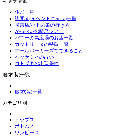
キャラ情報
住民一覧
訪問者(イベントキャラ)一覧
喫茶店/ハトの巣の行き方
かっぺいの離島ツアー
パニーの島広場のお店一覧
カットリーヌの髪型一覧
アールパーカーズでできること
ハッケミィの占い
コトブキの出現条件
服(衣装)一覧
服(衣装)一覧
カテゴリ別
トップス
ボトムス
ワンピース