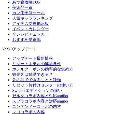
あつ森攻略TOP
美術品一覧
カブ価予測ツール
人気キャラランキング
アイテム交換掲示板
イベントカレンダー
全レシピチェッカー
おすすめ夢番地
Ver3.0アップデート
アップデート最新情報
リゾートホテルの解放条件
ホテルクーポンの効率的な集め方
観光客は勧誘できる？
夢の島でできることと種類
リセット片付けセンターの使い方
Switch2エディションの違い
ゼルダコラボ内容と対応amiibo
スプラコラボ内容と対応amiibo
ニンテンドーコラボの内容
レゴコラボの内容