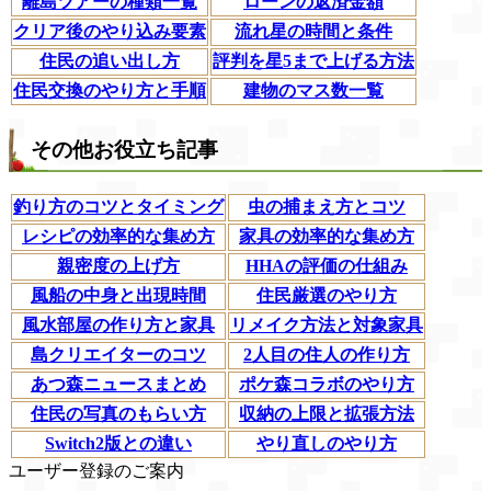
離島ツアーの種類一覧
ローンの返済金額
クリア後のやり込み要素
流れ星の時間と条件
住民の追い出し方
評判を星5まで上げる方法
住民交換のやり方と手順
建物のマス数一覧
その他お役立ち記事
釣り方のコツとタイミング
虫の捕まえ方とコツ
レシピの効率的な集め方
家具の効率的な集め方
親密度の上げ方
HHAの評価の仕組み
風船の中身と出現時間
住民厳選のやり方
風水部屋の作り方と家具
リメイク方法と対象家具
島クリエイターのコツ
2人目の住人の作り方
あつ森ニュースまとめ
ポケ森コラボのやり方
住民の写真のもらい方
収納の上限と拡張方法
Switch2版との違い
やり直しのやり方
ユーザー登録のご案内