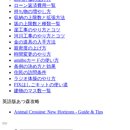
ローン返済費用一覧
持ち物の増やし方
収納の上限数と拡張方法
坂の上限数と種類一覧
崖工事のやり方とコツ
河川工事のやり方とコツ
金の道具の入手方法
親密度の上げ方
時間変更のやり方
amiiboカードの使い方
条例の決め方と効果
住民の訪問条件
ラジオ体操のやり方
FIXはしごキットの使い道
建物のマス数一覧
英語版あつ森攻略
Animal Crossing: New Horizons - Guide & Tips