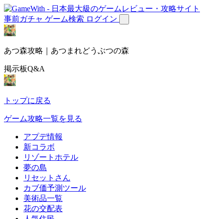
事前ガチャ
ゲーム検索
ログイン
あつ森攻略｜あつまれどうぶつの森
掲示板Q&A
トップに戻る
ゲーム攻略一覧を見る
アプデ情報
新コラボ
リゾートホテル
夢の島
リセットさん
カブ価予測ツール
美術品一覧
花の交配表
人気住民