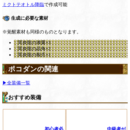
ミクトテオトル降臨
で作成可能
生成に必要な素材
※覚醒素材も同様のものとなります。
冥炎龍の漆翼×3
冥炎龍の晶角×2
冥炎龍の裂爪×1
ポコダンの関連
▶全装備一覧
おすすめ装備
初心者必
中級者が