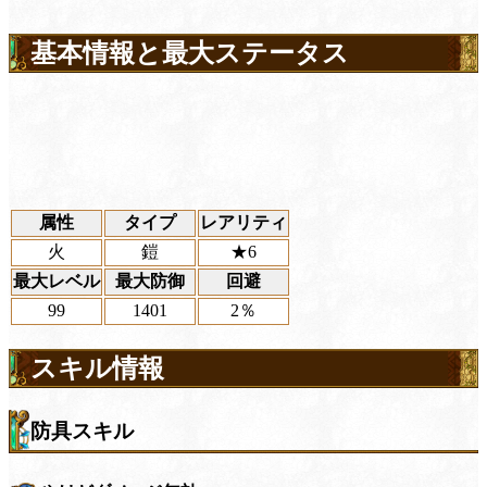
基本情報と最大ステータス
属性
タイプ
レアリティ
火
鎧
★6
最大レベル
最大防御
回避
99
1401
2％
スキル情報
防具スキル