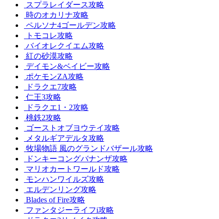
スプラレイダース攻略
時のオカリナ攻略
ペルソナ4ゴールデン攻略
トモコレ攻略
バイオレクイエム攻略
紅の砂漠攻略
デイモン&ベイビー攻略
ポケモンZA攻略
ドラクエ7攻略
仁王3攻略
ドラクエ1・2攻略
桃鉄2攻略
ゴーストオブヨウテイ攻略
メタルギアデルタ攻略
牧場物語 風のグランドバザール攻略
ドンキーコングバナンザ攻略
マリオカートワールド攻略
モンハンワイルズ攻略
エルデンリング攻略
Blades of Fire攻略
ファンタジーライフi攻略