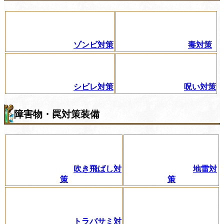
ゾンビ対策
毒対策
シビレ対策
呪い対策
障害物・罠対策装備
吹き飛ばし対
地雷対
策
策
トラバサミ対