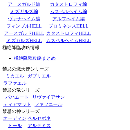
アースガルド編
カタストロフィ編
ミズガルズ編
ムスペルヘイム編
ヴァナヘイム編
アルフヘイム編
フィンブルHELL
プロミネンスHELL
アースガルドHELL
カタストロフィHELL
ミズガルズHELL
ムスペルヘイムHELL
極絶降臨攻略情報
極絶降臨攻略まとめ
禁忌の熾天使シリーズ
ミカエル
ガブリエル
ラファエル
禁忌の竜シリーズ
バハムート
リヴァイアサン
ティアマット
ファフニール
禁忌の神シリーズ
オーディン
ペルセポネ
トール
アルテミス