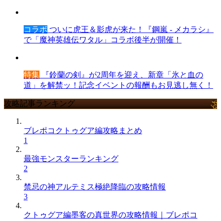
コラボ
ついに虎王＆影虎が来た！『鋼嵐 - メカラシ』
で「魔神英雄伝ワタル」コラボ後半が開催！
特集
『鈴蘭の剣』が2周年を迎え、新章「氷と血の
道」を解禁ッ！記念イベントの報酬もお見逃し無く！
攻略記事ランキング
ブレポコクトゥグア編攻略まとめ
1
最強モンスターランキング
2
禁忌の神アルテミス極絶降臨の攻略情報
3
クトゥグア編墨客の真世界の攻略情報｜ブレポコ