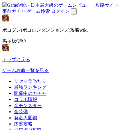
事前ガチャ
ゲーム検索
ログイン
ポコダン(ポコロンダンジョンズ)攻略wiki
掲示板Q&A
トップに戻る
ゲーム攻略一覧を見る
リセマラ当たり
最強ランキング
開催中のガチャ
コラボ情報
全モンスター
全装備
有名人図鑑
序盤攻略
タワポコ攻略