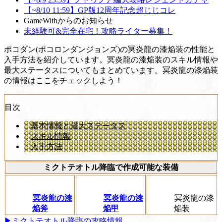
【~8/10 11:59】GP版12周年記念超じじコレ
GameWithからのお知らせ
未経験可&完全在宅！攻略ライター募集！
ポコダン(ポコロンダンジョンズ)の冥炎龍の漆焔装の性能と
入手方法を紹介しています。冥炎龍の漆焔装のスキル情報や
最大ステータスについてもまとめています。冥炎龍の漆焔装
の情報はここをチェックしよう！
目次
基本情報と最大ステータス
スキル情報
入手方法
ミクトテオトル降臨で作成可能な装備
冥炎龍の漆
冥炎龍の漆
冥炎龍の漆
焔斧
焔甲
焔装
▶ミクトテオトル降臨の攻略情報