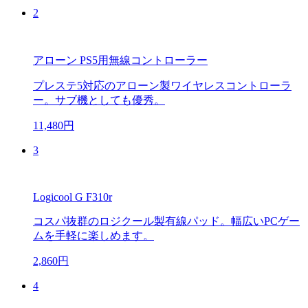
2
アローン PS5用無線コントローラー
プレステ5対応のアローン製ワイヤレスコントローラ
ー。サブ機としても優秀。
11,480円
3
Logicool G F310r
コスパ抜群のロジクール製有線パッド。幅広いPCゲー
ムを手軽に楽しめます。
2,860円
4