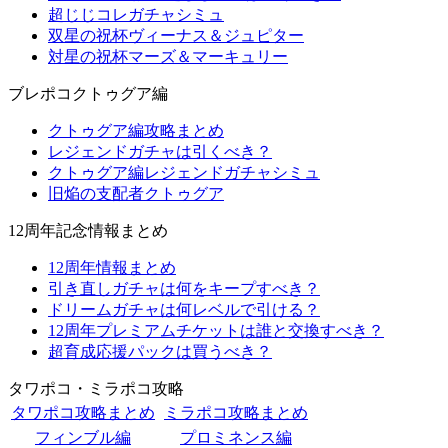
超じじコレガチャシミュ
双星の祝杯ヴィーナス＆ジュピター
対星の祝杯マーズ＆マーキュリー
ブレポコクトゥグア編
クトゥグア編攻略まとめ
レジェンドガチャは引くべき？
クトゥグア編レジェンドガチャシミュ
旧焔の支配者クトゥグア
12周年記念情報まとめ
12周年情報まとめ
引き直しガチャは何をキープすべき？
ドリームガチャは何レベルで引ける？
12周年プレミアムチケットは誰と交換すべき？
超育成応援パックは買うべき？
タワポコ・ミラポコ攻略
タワポコ攻略まとめ
ミラポコ攻略まとめ
フィンブル編
プロミネンス編