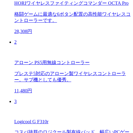
HORIワイヤレスファイティングコマンダー OCTA Pro
格闘ゲームに最適な6ボタン配置の高性能ワイヤレスコ
ントローラーです。
28,308円
2
アローン PS5用無線コントローラー
プレステ5対応のアローン製ワイヤレスコントローラ
ー。サブ機としても優秀。
11,480円
3
Logicool G F310r
コスパ抜群のロジクール製有線パッド。幅広いPCゲー