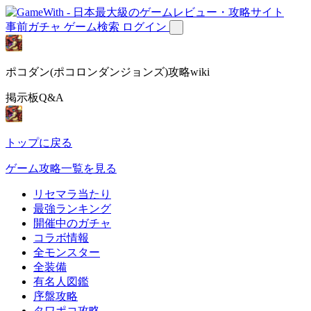
事前ガチャ
ゲーム検索
ログイン
ポコダン(ポコロンダンジョンズ)攻略wiki
掲示板Q&A
トップに戻る
ゲーム攻略一覧を見る
リセマラ当たり
最強ランキング
開催中のガチャ
コラボ情報
全モンスター
全装備
有名人図鑑
序盤攻略
タワポコ攻略