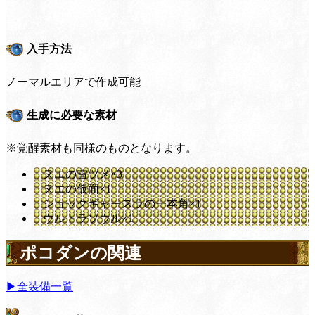
入手方法
ノーマルエリアで作成可能
生成に必要な素材
※覚醒素材も同様のものとなります。
ヌエの雷ツメ×3
ヌエの仮面×1
ショックギャースラの一本角×1
ウルトラソウル×1
ポコダンの関連
▶全装備一覧