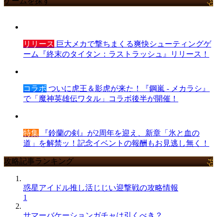
ゲームを探す
リリース
巨大メカで撃ちまくる爽快シューティングゲ
ーム『終末のタイタン：ラストラッシュ』リリース！
コラボ
ついに虎王＆影虎が来た！『鋼嵐 - メカラシ』
で「魔神英雄伝ワタル」コラボ後半が開催！
特集
『鈴蘭の剣』が2周年を迎え、新章「氷と血の
道」を解禁ッ！記念イベントの報酬もお見逃し無く！
攻略記事ランキング
惑星アイドル推し活じじい迎撃戦の攻略情報
1
サマーバケーションガチャは引くべき？