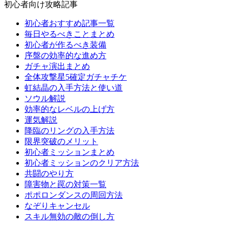
初心者向け攻略記事
初心者おすすめ記事一覧
毎日やるべきことまとめ
初心者が作るべき装備
序盤の効率的な進め方
ガチャ演出まとめ
全体攻撃星5確定ガチャチケ
虹結晶の入手方法と使い道
ソウル解説
効率的なレベルの上げ方
運気解説
降臨のリングの入手方法
限界突破のメリット
初心者ミッションまとめ
初心者ミッションのクリア方法
共闘のやり方
障害物と罠の対策一覧
ポポロンダンスの周回方法
なぞりキャンセル
スキル無効の敵の倒し方