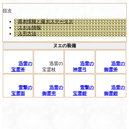
目次
基本情報と最大ステータス
スキル情報
入手方法
ヌエの装備
迅雷の
迅雷の
迅雷の
迅雷の
宝霊斧
宝霊杖
神霊弓
御霊斧
雷撃の
迅雷の
雷撃の
迅雷の
宝霊面
御霊兜
宝霊鎧
御霊鎧