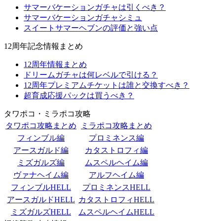
サマーバケーションガチャは引くべき？
サマーバケーションガチャシミュ
スイートサマーヘブンの評価と強い点
12周年記念情報まとめ
12周年情報まとめ
ドリームガチャは何レベルで引ける？
12周年プレミアムチケットは誰と交換すべき？
超育成応援パックは買うべき？
タワポコ・ミラポコ攻略
タワポコ攻略まとめ
ミラポコ攻略まとめ
フィンブル編
プロミネンス編
アースガルド編
カタストロフィ編
ミズガルズ編
ムスペルヘイム編
ヴァナヘイム編
アルフヘイム編
フィンブルHELL
プロミネンスHELL
アースガルドHELL
カタストロフィHELL
ミズガルズHELL
ムスペルヘイムHELL