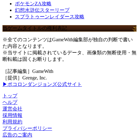
ポケモンZA攻略
幻想水滸伝スターリープ
スプラトゥーンレイダース攻略
当ゲームタイトルの権利表記
※全てのコンテンツはGameWith編集部が独自の判断で書い
た内容となります。
※当サイトに掲載されているデータ、画像類の無断使用・無
断転載は固くお断りします。
［記事編集］GameWith
［提供］Grenge, Inc.
▶ポコロンダンジョンズ公式サイト
トップ
ヘルプ
運営会社
採用情報
利用規約
プライバシーポリシー
広告のご案内