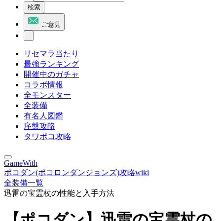
検索
ご意見
リセマラ当たり
最強ランキング
開催中のガチャ
コラボ情報
全モンスター
全装備
有名人図鑑
序盤攻略
タワポコ攻略
GameWith
ポコダン(ポコロンダンジョンズ)攻略wiki
全装備一覧
迅雷の宝霊杖の性能と入手方法
【ポコダン】迅雷の宝霊杖の