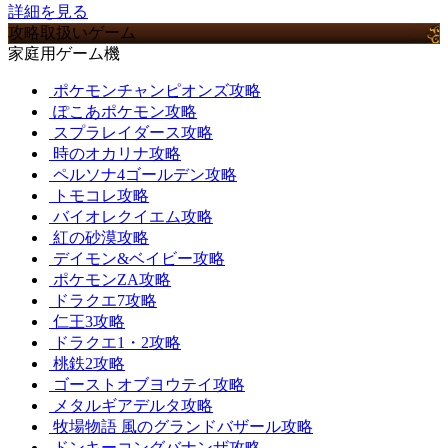
詳細を見る
攻略取扱いゲーム
家庭用ゲーム機
ポケモンチャンピオンズ攻略
ぽこあポケモン攻略
スプラレイダース攻略
時のオカリナ攻略
ペルソナ4ゴールデン攻略
トモコレ攻略
バイオレクイエム攻略
紅の砂漠攻略
デイモン&ベイビー攻略
ポケモンZA攻略
ドラクエ7攻略
仁王3攻略
ドラクエ1・2攻略
桃鉄2攻略
ゴーストオブヨウテイ攻略
メタルギアデルタ攻略
牧場物語 風のグランドバザール攻略
ドンキーコングバナンザ攻略