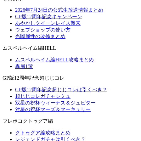
2026年7月24日の公式生放送情報まとめ
GP版12周年記念キャンペーン
あやかしクイーンレイス襲来
ウェブショップの使い方
光闇属性の改修まとめ
ムスペルヘイム編HELL
ムスペルヘイム編HELL攻略まとめ
異層1階
GP版12周年記念超じじコレ
GP版12周年記念超じじコレは引くべき？
超じじコレガチャシミュ
双星の祝杯ヴィーナス＆ジュピター
対星の祝杯マーズ＆マーキュリー
ブレポコクトゥグア編
クトゥグア編攻略まとめ
レジェンドガチャは引くべき？