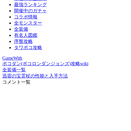
最強ランキング
開催中のガチャ
コラボ情報
全モンスター
全装備
有名人図鑑
序盤攻略
タワポコ攻略
GameWith
ポコダン(ポコロンダンジョンズ)攻略wiki
全装備一覧
迅雷の宝霊杖の性能と入手方法
コメント一覧