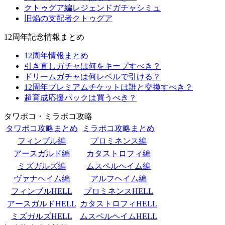
クトゥグア編レジェンドガチャシミュ
旧焔の支配者クトゥグア
12周年記念情報まとめ
12周年情報まとめ
引き直しガチャは何をキープすべき？
ドリームガチャは何レベルで引ける？
12周年プレミアムチケットは誰と交換すべき？
超育成応援パックは買うべき？
タワポコ・ミラポコ攻略
タワポコ攻略まとめ
ミラポコ攻略まとめ
フィンブル編
プロミネンス編
アースガルド編
カタストロフィ編
ミズガルズ編
ムスペルヘイム編
ヴァナヘイム編
アルフヘイム編
フィンブルHELL
プロミネンスHELL
アースガルドHELL
カタストロフィHELL
ミズガルズHELL
ムスペルヘイムHELL