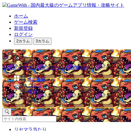
ホーム
ゲーム検索
新規登録
ログイン
2カラム
3カラム
ポコダン(ポコロンダンジョンズ)攻略wiki
他の攻略
コミュ
速報
掲示板
リセマラ当たり