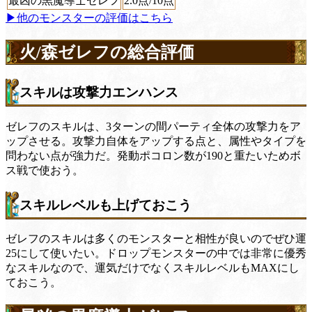
最凶の黒魔導士ゼレフ
2.0
点/10点
▶他のモンスターの評価はこちら
火/森ゼレフの総合評価
スキルは攻撃力エンハンス
ゼレフのスキルは、3ターンの間パーティ全体の攻撃力をア
ップさせる。攻撃力自体をアップする点と、属性やタイプを
問わない点が強力だ。発動ポコロン数が190と重たいためボ
ス戦で使おう。
スキルレベルも上げておこう
ゼレフのスキルは多くのモンスターと相性が良いのでぜひ運
25にして使いたい。ドロップモンスターの中では非常に優秀
なスキルなので、運気だけでなくスキルレベルもMAXにし
ておこう。