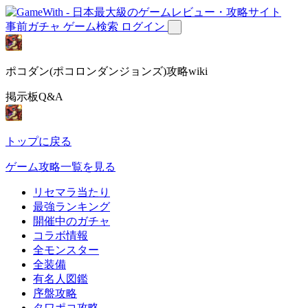
事前ガチャ
ゲーム検索
ログイン
ポコダン(ポコロンダンジョンズ)攻略wiki
掲示板Q&A
トップに戻る
ゲーム攻略一覧を見る
リセマラ当たり
最強ランキング
開催中のガチャ
コラボ情報
全モンスター
全装備
有名人図鑑
序盤攻略
タワポコ攻略