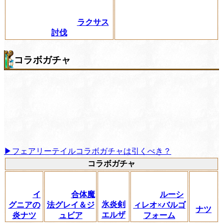
ラクサス
討伐
コラボガチャ
▶フェアリーテイルコラボガチャは引くべき？
コラボガチャ
イ
合体魔
ルーシ
氷炎剣
グニアの
法グレイ＆ジ
ィレオ×バルゴ
ナツ
エルザ
炎ナツ
ュビア
フォーム