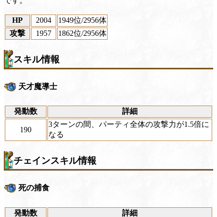
です。
HP
2004
1949位
/2956体
攻撃
1957
1862位
/2956体
スキル情報
天才魔導士
発動数
詳細
3ターンの間、パーティ全体の攻撃力が1.5倍に
190
なる
チェインスキル情報
死の捕食
発動数
詳細