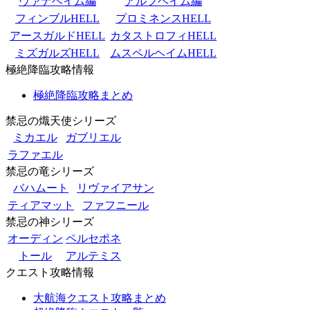
ヴァナヘイム編
アルフヘイム編
フィンブルHELL
プロミネンスHELL
アースガルドHELL
カタストロフィHELL
ミズガルズHELL
ムスペルヘイムHELL
極絶降臨攻略情報
極絶降臨攻略まとめ
禁忌の熾天使シリーズ
ミカエル
ガブリエル
ラファエル
禁忌の竜シリーズ
バハムート
リヴァイアサン
ティアマット
ファフニール
禁忌の神シリーズ
オーディン
ペルセポネ
トール
アルテミス
クエスト攻略情報
大航海クエスト攻略まとめ