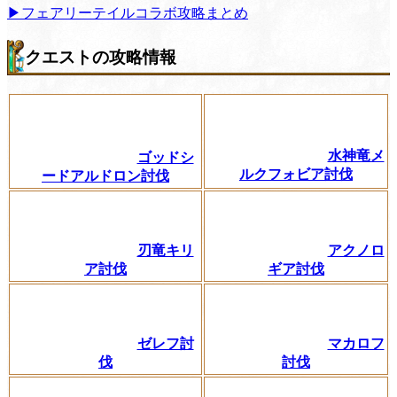
▶フェアリーテイルコラボ攻略まとめ
クエストの攻略情報
水神竜メ
ゴッドシ
ルクフォビア討伐
ードアルドロン討伐
刃竜キリ
アクノロ
ア討伐
ギア討伐
ゼレフ討
マカロフ
伐
討伐