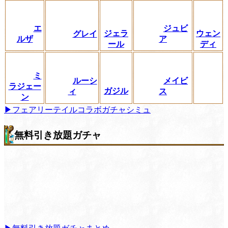
エ
ジュビ
ジェラ
ウェン
グレイ
ルザ
ア
ール
ディ
ミ
ルーシ
メイビ
ラジェー
ガジル
ィ
ス
ン
▶フェアリーテイルコラボガチャシミュ
無料引き放題ガチャ