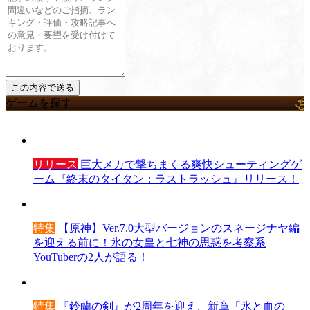
ゲームを探す
リリース
巨大メカで撃ちまくる爽快シューティングゲ
ーム『終末のタイタン：ラストラッシュ』リリース！
特集
【原神】Ver.7.0大型バージョンのスネージナヤ編
を迎える前に！氷の女皇と七神の思惑を考察系
YouTuberの2人が語る！
特集
『鈴蘭の剣』が2周年を迎え、新章「氷と血の