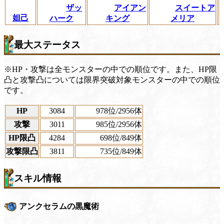
ザッ
アイアン
スイートア
妲己
ハーク
キング
メリア
最大ステータス
※HP・攻撃は全モンスターの中での順位です。また、HP限
凸と攻撃凸については限界突破対象モンスターの中での順位
です。
HP
3084
978位
/2956体
攻撃
3011
985位
/2956体
HP限凸
4284
698位
/849体
攻撃限凸
3811
735位
/849体
スキル情報
アンクセラムの黒魔術