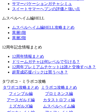
サマーバケーションガチャシミュ
スイートサマーヘブンの評価と強い点
ムスペルヘイム編HELL
ムスペルヘイム編HELL攻略まとめ
異層1階
異層2階
12周年記念情報まとめ
12周年情報まとめ
ドリームガチャは何レベルで引ける？
12周年プレミアムチケットは誰と交換すべき？
超育成応援パックは買うべき？
タワポコ・ミラポコ攻略
タワポコ攻略まとめ
ミラポコ攻略まとめ
フィンブル編
プロミネンス編
アースガルド編
カタストロフィ編
ミズガルズ編
ムスペルヘイム編