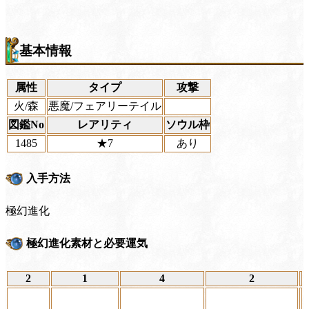
基本情報
属性
タイプ
攻撃
火/森
悪魔/フェアリーテイル
図鑑No
レアリティ
ソウル枠
1485
★7
あり
入手方法
極幻進化
極幻進化素材と必要運気
2
1
4
2