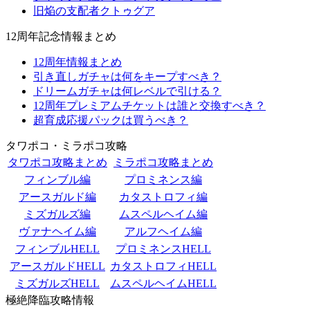
旧焔の支配者クトゥグア
12周年記念情報まとめ
12周年情報まとめ
引き直しガチャは何をキープすべき？
ドリームガチャは何レベルで引ける？
12周年プレミアムチケットは誰と交換すべき？
超育成応援パックは買うべき？
タワポコ・ミラポコ攻略
タワポコ攻略まとめ
ミラポコ攻略まとめ
フィンブル編
プロミネンス編
アースガルド編
カタストロフィ編
ミズガルズ編
ムスペルヘイム編
ヴァナヘイム編
アルフヘイム編
フィンブルHELL
プロミネンスHELL
アースガルドHELL
カタストロフィHELL
ミズガルズHELL
ムスペルヘイムHELL
極絶降臨攻略情報