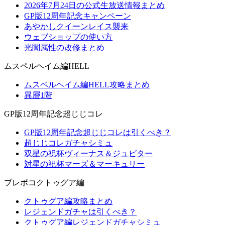
2026年7月24日の公式生放送情報まとめ
GP版12周年記念キャンペーン
あやかしクイーンレイス襲来
ウェブショップの使い方
光闇属性の改修まとめ
ムスペルヘイム編HELL
ムスペルヘイム編HELL攻略まとめ
異層1階
GP版12周年記念超じじコレ
GP版12周年記念超じじコレは引くべき？
超じじコレガチャシミュ
双星の祝杯ヴィーナス＆ジュピター
対星の祝杯マーズ＆マーキュリー
ブレポコクトゥグア編
クトゥグア編攻略まとめ
レジェンドガチャは引くべき？
クトゥグア編レジェンドガチャシミュ