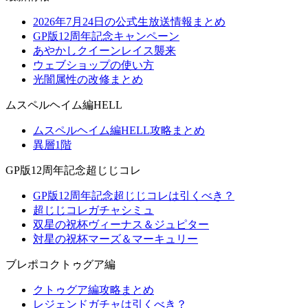
2026年7月24日の公式生放送情報まとめ
GP版12周年記念キャンペーン
あやかしクイーンレイス襲来
ウェブショップの使い方
光闇属性の改修まとめ
ムスペルヘイム編HELL
ムスペルヘイム編HELL攻略まとめ
異層1階
GP版12周年記念超じじコレ
GP版12周年記念超じじコレは引くべき？
超じじコレガチャシミュ
双星の祝杯ヴィーナス＆ジュピター
対星の祝杯マーズ＆マーキュリー
ブレポコクトゥグア編
クトゥグア編攻略まとめ
レジェンドガチャは引くべき？