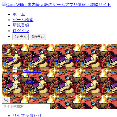
ホーム
ゲーム検索
新規登録
ログイン
2カラム
3カラム
ポコダン(ポコロンダンジョンズ)攻略wiki
他の攻略
コミュ
速報
掲示板
リセマラ当たり