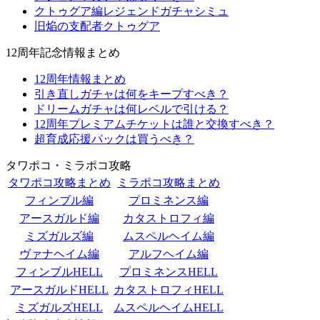
クトゥグア編レジェンドガチャシミュ
旧焔の支配者クトゥグア
12周年記念情報まとめ
12周年情報まとめ
引き直しガチャは何をキープすべき？
ドリームガチャは何レベルで引ける？
12周年プレミアムチケットは誰と交換すべき？
超育成応援パックは買うべき？
タワポコ・ミラポコ攻略
タワポコ攻略まとめ
ミラポコ攻略まとめ
フィンブル編
プロミネンス編
アースガルド編
カタストロフィ編
ミズガルズ編
ムスペルヘイム編
ヴァナヘイム編
アルフヘイム編
フィンブルHELL
プロミネンスHELL
アースガルドHELL
カタストロフィHELL
ミズガルズHELL
ムスペルヘイムHELL