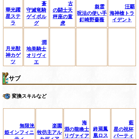
蒼
古
芻霊
汪覇
華光躍
守滅竜騎
の闘士天
呪法の使い手
海神槍トラ
星ステ
ゲイボル
秤座の童
釘崎野薔薇
イデント
ラ
グ
虎
潤
月光獣
地美騎士
神カゲ
オリヴィ
ツ
エ
サブ
変換スキルなど
海
藍
無限洸
楽園
終焉鳳
淵の龍喚士
星の祝杯
姫インフィニ
牧彷主アル
凰ロス
リヴァイア
パーティ
ティ
カディア