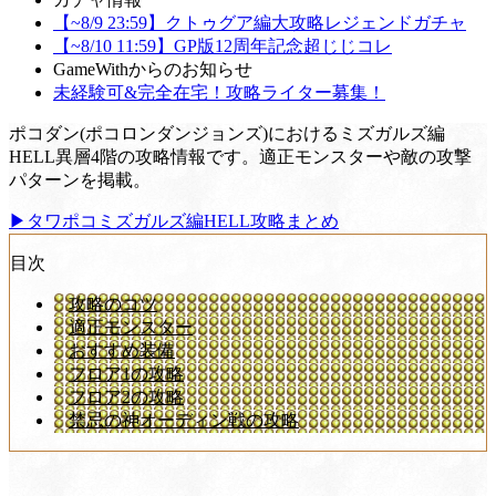
【~8/9 23:59】クトゥグア編大攻略レジェンドガチャ
【~8/10 11:59】GP版12周年記念超じじコレ
GameWithからのお知らせ
未経験可&完全在宅！攻略ライター募集！
ポコダン(ポコロンダンジョンズ)におけるミズガルズ編
HELL異層4階の攻略情報です。適正モンスターや敵の攻撃
パターンを掲載。
▶︎タワポコミズガルズ編HELL攻略まとめ
目次
攻略のコツ
適正モンスター
おすすめ装備
フロア1の攻略
フロア2の攻略
禁忌の神オーディン戦の攻略