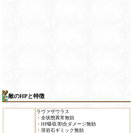
敵のHPと特徴
ラヴァザウラス
・全状態異常無効
・HP吸収/割合ダメージ無効
・溶岩石ギミック無効