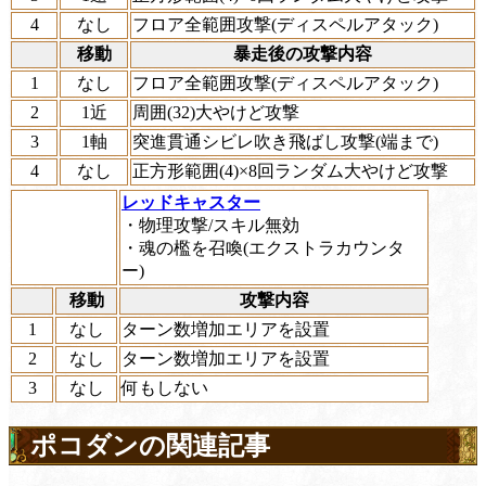
4
なし
フロア全範囲攻撃(ディスペルアタック)
移動
暴走後の攻撃内容
1
なし
フロア全範囲攻撃(ディスペルアタック)
2
1近
周囲(32)大やけど攻撃
3
1軸
突進貫通シビレ吹き飛ばし攻撃(端まで)
4
なし
正方形範囲(4)×8回ランダム大やけど攻撃
レッドキャスター
・物理攻撃/スキル無効
・魂の檻を召喚(エクストラカウンタ
ー)
移動
攻撃内容
1
なし
ターン数増加エリアを設置
2
なし
ターン数増加エリアを設置
3
なし
何もしない
ポコダンの関連記事