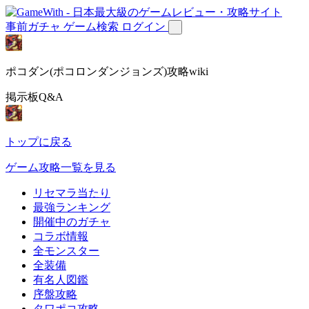
事前ガチャ
ゲーム検索
ログイン
ポコダン(ポコロンダンジョンズ)攻略wiki
掲示板Q&A
トップに戻る
ゲーム攻略一覧を見る
リセマラ当たり
最強ランキング
開催中のガチャ
コラボ情報
全モンスター
全装備
有名人図鑑
序盤攻略
タワポコ攻略