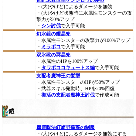
世紀末救世主ケンシロウの髪型
・(大)やけどによるダメージを無効
・(大)やけど状態時に水属性モンスターの攻
撃力が50%アップ
・
シン討伐
で入手可能
幻水鏡の耀晶兜
・水属性モンスターの攻撃力が100%アップ
・
ミラポコ
で入手可能
双氷獄の冥晶兜
・水属性のHPを100%アップ
・
タワポココキュートス編
で入手可能
支配者魔神王の髪型
・水属性モンスターのHPが50%アップ
・武器スキル発動時、HPを20%回復
・
復活の支配者魔神王討伐
で作成可能
鎧
芻霊呪法釘崎野薔薇の制服
・(大)やけどによるダメージを無効にする