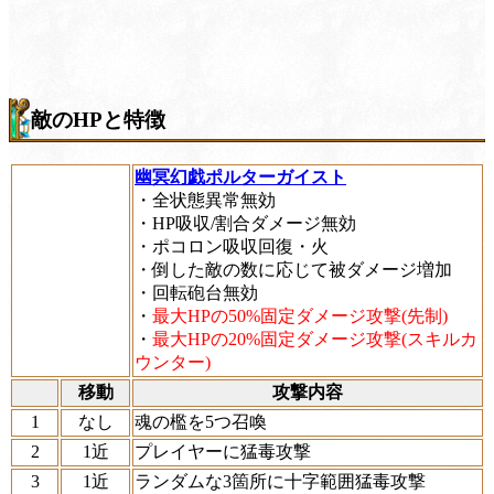
敵のHPと特徴
幽冥幻戯ポルターガイスト
・全状態異常無効
・HP吸収/割合ダメージ無効
・ポコロン吸収回復・火
・倒した敵の数に応じて被ダメージ増加
・回転砲台無効
・
最大HPの50%固定ダメージ攻撃(先制)
・
最大HPの20%固定ダメージ攻撃(スキルカ
ウンター)
移動
攻撃内容
1
なし
魂の檻を5つ召喚
2
1近
プレイヤーに猛毒攻撃
3
1近
ランダムな3箇所に十字範囲猛毒攻撃