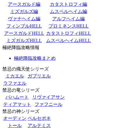
アースガルド編
カタストロフィ編
ミズガルズ編
ムスペルヘイム編
ヴァナヘイム編
アルフヘイム編
フィンブルHELL
プロミネンスHELL
アースガルドHELL
カタストロフィHELL
ミズガルズHELL
ムスペルヘイムHELL
極絶降臨攻略情報
極絶降臨攻略まとめ
禁忌の熾天使シリーズ
ミカエル
ガブリエル
ラファエル
禁忌の竜シリーズ
バハムート
リヴァイアサン
ティアマット
ファフニール
禁忌の神シリーズ
オーディン
ペルセポネ
トール
アルテミス