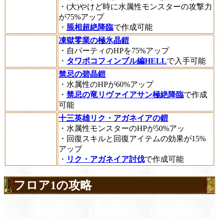
・(大)やけど時に水属性モンスターの攻撃力
が75%アップ
・
脹相超絶降臨
で作成可能
凍獄零業の極氷晶鎧
・自パーティのHPを75%アップ
・
タワポコフィンブル編HELL
で入手可能
禁忌の碧晶鎧
・水属性のHPが60%アップ
・
禁忌の竜リヴァイアサン極絶降臨
で作成
可能
十三英雄リク・アガネイアの鎧
・水属性モンスターのHPが50%アッ
・回復スキルと回復アイテムの効果が15%
アップ
・
リク・アガネイア討伐
で作成可能
フロア1の攻略