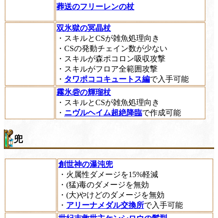
葬送のフリーレンの杖
双氷獄の冥晶杖
・スキルとCSが雑魚処理向き
・CSの発動チェイン数が少ない
・スキルが森ポコロン吸収攻撃
・スキルがフロア全範囲攻撃
・
タワポココキュートス編
で入手可能
霧氷砦の輝瑠杖
・スキルとCSが雑魚処理向き
・
ニヴルヘイム超絶降臨
で作成可能
兜
創世神の瀑沌兜
・火属性ダメージを15%軽減
・(猛)毒のダメージを無効
・(大)やけどのダメージを無効
・
アリーナメダル交換所
で入手可能