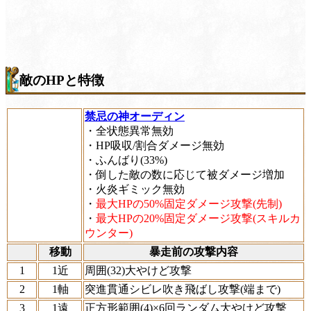
敵のHPと特徴
禁忌の神オーディン
・全状態異常無効
・HP吸収/割合ダメージ無効
・ふんばり(33%)
・倒した敵の数に応じて被ダメージ増加
・火炎ギミック無効
・
最大HPの50%固定ダメージ攻撃(先制)
・
最大HPの20%固定ダメージ攻撃(スキルカ
ウンター)
移動
暴走前の攻撃内容
1
1近
周囲(32)大やけど攻撃
2
1軸
突進貫通シビレ吹き飛ばし攻撃(端まで)
3
1遠
正方形範囲(4)×6回ランダム大やけど攻撃