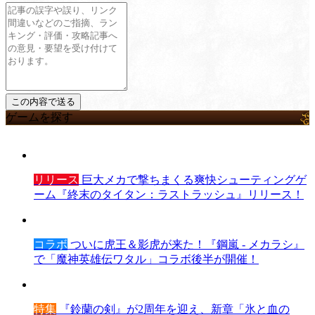
ゲームを探す
リリース
巨大メカで撃ちまくる爽快シューティングゲ
ーム『終末のタイタン：ラストラッシュ』リリース！
コラボ
ついに虎王＆影虎が来た！『鋼嵐 - メカラシ』
で「魔神英雄伝ワタル」コラボ後半が開催！
特集
『鈴蘭の剣』が2周年を迎え、新章「氷と血の