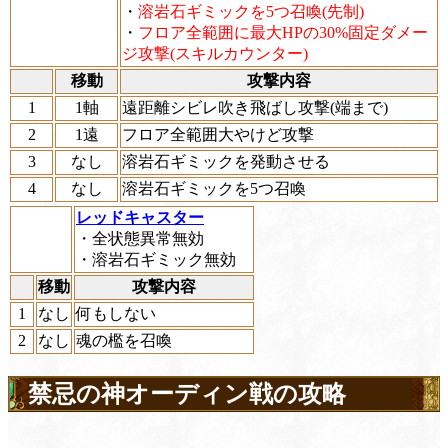
・
溶岩石ギミックを5つ召喚(先制)
・
フロア全範囲に最大HPの30%固定ダメー
ジ攻撃(スキルカウンター)
移動
攻撃内容
1
1軸
遠距離シビレ吹き飛ばし攻撃(端まで)
2
1遠
フロア全範囲大やけど攻撃
3
なし
溶岩石ギミックを発動させる
4
なし
溶岩石ギミックを5つ召喚
レッドキャスター
・全状態異常無効
・溶岩石ギミック無効
移動
攻撃内容
1
なし
何もしない
2
なし
魂の檻を召喚
禁忌の神オーディン戦の攻略