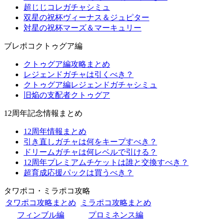
超じじコレガチャシミュ
双星の祝杯ヴィーナス＆ジュピター
対星の祝杯マーズ＆マーキュリー
ブレポコクトゥグア編
クトゥグア編攻略まとめ
レジェンドガチャは引くべき？
クトゥグア編レジェンドガチャシミュ
旧焔の支配者クトゥグア
12周年記念情報まとめ
12周年情報まとめ
引き直しガチャは何をキープすべき？
ドリームガチャは何レベルで引ける？
12周年プレミアムチケットは誰と交換すべき？
超育成応援パックは買うべき？
タワポコ・ミラポコ攻略
タワポコ攻略まとめ
ミラポコ攻略まとめ
フィンブル編
プロミネンス編