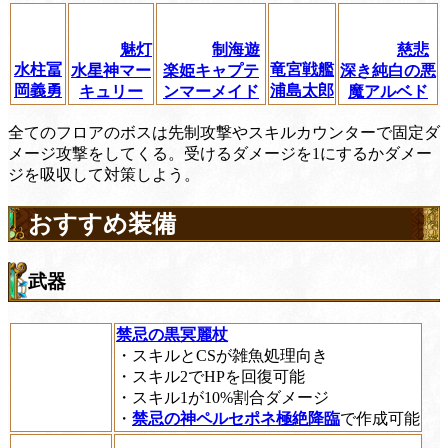
魅灯
制海遊
慈悲
水柱冨
竜宮戦艦
水星神マー
楽姫キャプテ
深き純白の悪
岡義勇
浦島太郎
キュリー
ンマーメイド
魔アルベド
全てのフロアのボスは先制攻撃やスキルカウンターで固定ダ
メージ攻撃をしてくる。受けるダメージを1にするかダメー
ジを吸収して対策しよう。
おすすめ装備
武器
禁忌の黒冥麗杖
・スキルとCSが雑魚処理向き
・スキル2でHPを回復可能
・スキル1が10%割合ダメージ
・
禁忌の神ペルセポネ極絶降臨
で作成可能