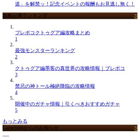
道」を解禁ッ！記念イベントの報酬もお見逃し無く！
攻略記事ランキング
ブレポコクトゥグア編攻略まとめ
1
最強モンスターランキング
2
クトゥグア編墨客の真世界の攻略情報｜ブレポコ
3
禁忌の神トール極絶降臨の攻略情報
4
開催中のガチャ情報｜引くべきおすすめガチャ
5
もっとみる
GameWithからのお知らせ