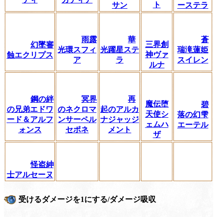
ト
サン
ーステラ
雨露
華
蒼
三界創
幻墜審
光環スフィ
光躍星ステ
瑞滝蓮姫
神ヴァ
蝕エクリプス
ア
ラ
スイレン
ルナ
鋼の絆
冥界
再
魔伝堕
碧
の兄弟エドワ
のネクロマ
起のアルカ
天使シ
落の幻雫
ード＆アルフ
ンサーペル
ナジャッジ
ェムハ
エーテル
ォンス
セポネ
メント
ザ
怪盗紳
士アルセーヌ
受けるダメージを1にする/ダメージ吸収