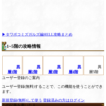
▶︎タワポコミズガルズ編HELL攻略まとめ
1~5階の攻略情報
異
異
異
異
異
層1階
層2階
層3階
層4階
層5階
ユーザー登録のご案内
ユーザー登録(無料)することで、この機能を使うことができ
ます。
新規登録(無料)して使う
登録済みの方はログイン
この記事を書いた人