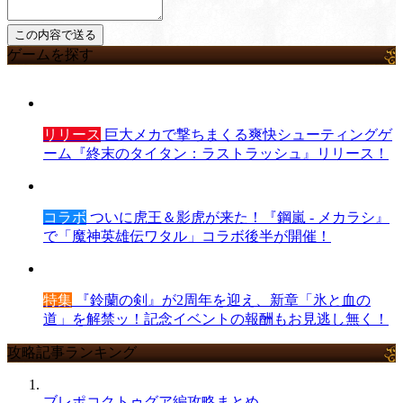
ゲームを探す
リリース
巨大メカで撃ちまくる爽快シューティングゲ
ーム『終末のタイタン：ラストラッシュ』リリース！
コラボ
ついに虎王＆影虎が来た！『鋼嵐 - メカラシ』
で「魔神英雄伝ワタル」コラボ後半が開催！
特集
『鈴蘭の剣』が2周年を迎え、新章「氷と血の
道」を解禁ッ！記念イベントの報酬もお見逃し無く！
攻略記事ランキング
ブレポコクトゥグア編攻略まとめ