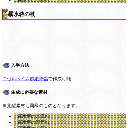
霧氷砦の杖
入手方法
ニヴルヘイム超絶降臨
で作成可能
生成に必要な素材
※覚醒素材も同様のものとなります。
霧氷砦の氷塊×3
霧氷砦の澄筒×2