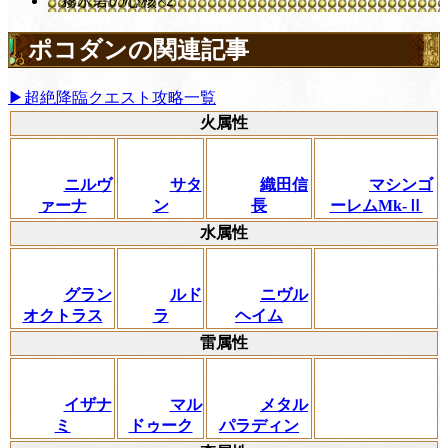
霧氷砦の心核×2
ポコダンの関連記事
▶超絶降臨クエスト攻略一覧
火属性
ニルヴ
サタ
織田信
マシンゴ
ァーナ
ン
長
ーレムMk‐Ⅱ
水属性
グラン
ルド
ニヴル
オクトラス
ラ
ヘイム
雷属性
イザナ
マル
メタル
ミ
ドゥーク
パラディン