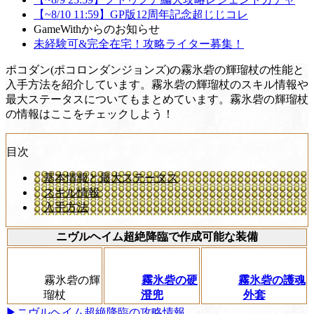
【~8/10 11:59】GP版12周年記念超じじコレ
GameWithからのお知らせ
未経験可&完全在宅！攻略ライター募集！
ポコダン(ポコロンダンジョンズ)の霧氷砦の輝瑠杖の性能と
入手方法を紹介しています。霧氷砦の輝瑠杖のスキル情報や
最大ステータスについてもまとめています。霧氷砦の輝瑠杖
の情報はここをチェックしよう！
目次
基本情報と最大ステータス
スキル情報
入手方法
ニヴルヘイム超絶降臨で作成可能な装備
霧氷砦の輝
霧氷砦の硬
霧氷砦の護魂
瑠杖
澄兜
外套
▶ニヴルヘイム超絶降臨の攻略情報