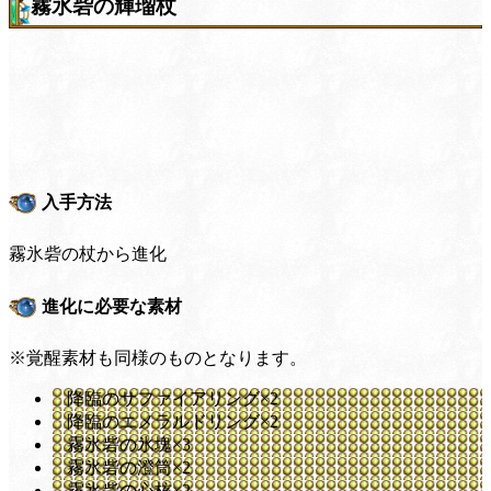
霧氷砦の輝瑠杖
入手方法
霧氷砦の杖から進化
進化に必要な素材
※覚醒素材も同様のものとなります。
降臨のサファイアリング×2
降臨のエメラルドリング×2
霧氷砦の氷塊×3
霧氷砦の澄筒×2
霧氷砦の心核×2