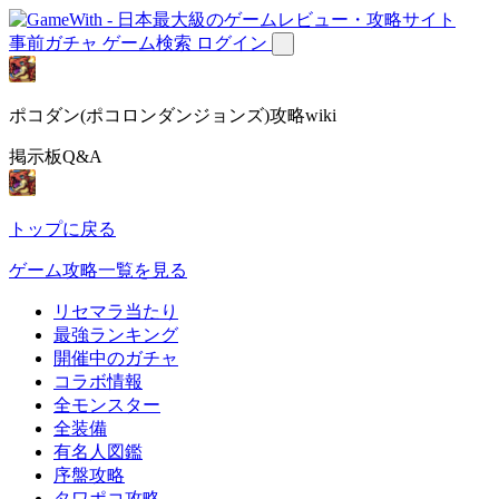
事前ガチャ
ゲーム検索
ログイン
ポコダン(ポコロンダンジョンズ)攻略wiki
掲示板Q&A
トップに戻る
ゲーム攻略一覧を見る
リセマラ当たり
最強ランキング
開催中のガチャ
コラボ情報
全モンスター
全装備
有名人図鑑
序盤攻略
タワポコ攻略