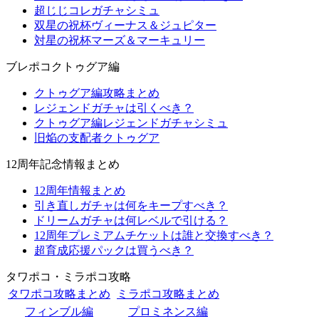
超じじコレガチャシミュ
双星の祝杯ヴィーナス＆ジュピター
対星の祝杯マーズ＆マーキュリー
ブレポコクトゥグア編
クトゥグア編攻略まとめ
レジェンドガチャは引くべき？
クトゥグア編レジェンドガチャシミュ
旧焔の支配者クトゥグア
12周年記念情報まとめ
12周年情報まとめ
引き直しガチャは何をキープすべき？
ドリームガチャは何レベルで引ける？
12周年プレミアムチケットは誰と交換すべき？
超育成応援パックは買うべき？
タワポコ・ミラポコ攻略
タワポコ攻略まとめ
ミラポコ攻略まとめ
フィンブル編
プロミネンス編