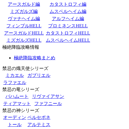
アースガルド編
カタストロフィ編
ミズガルズ編
ムスペルヘイム編
ヴァナヘイム編
アルフヘイム編
フィンブルHELL
プロミネンスHELL
アースガルドHELL
カタストロフィHELL
ミズガルズHELL
ムスペルヘイムHELL
極絶降臨攻略情報
極絶降臨攻略まとめ
禁忌の熾天使シリーズ
ミカエル
ガブリエル
ラファエル
禁忌の竜シリーズ
バハムート
リヴァイアサン
ティアマット
ファフニール
禁忌の神シリーズ
オーディン
ペルセポネ
トール
アルテミス