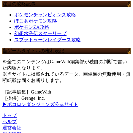
注目の攻略記事
ポケモンチャンピオンズ攻略
ぽこあポケモン攻略
ポケモンZA攻略
幻想水滸伝スターリープ
スプラトゥーンレイダース攻略
当ゲームタイトルの権利表記
※全てのコンテンツはGameWith編集部が独自の判断で書い
た内容となります。
※当サイトに掲載されているデータ、画像類の無断使用・無
断転載は固くお断りします。
［記事編集］GameWith
［提供］Grenge, Inc.
▶ポコロンダンジョンズ公式サイト
トップ
ヘルプ
運営会社