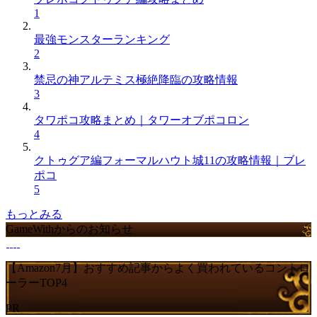
1
最強モンスターランキング
2
禁忌の神アルテミス極絶降臨の攻略情報
3
タワポコ攻略まとめ｜タワーオブポコロン
4
クトゥグア編フォーマルハウト城11の攻略情報｜ブレ
ポコ
5
もっとみる
GameWithからのお知らせ
【Amazon7月】おすすめ記事からよく買われているコントロ
ーラーTOP4
PR