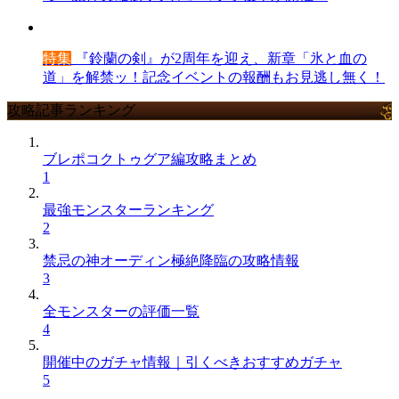
特集
『鈴蘭の剣』が2周年を迎え、新章「氷と血の
道」を解禁ッ！記念イベントの報酬もお見逃し無く！
攻略記事ランキング
ブレポコクトゥグア編攻略まとめ
1
最強モンスターランキング
2
禁忌の神オーディン極絶降臨の攻略情報
3
全モンスターの評価一覧
4
開催中のガチャ情報｜引くべきおすすめガチャ
5