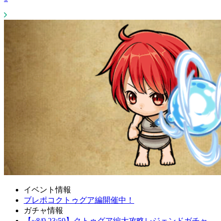
イベント情報
ブレポコクトゥグア編開催中！
ガチャ情報
【~8/9 23:59】クトゥグア編大攻略レジェンドガチャ