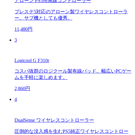
アローン PS5用無線コントローラー
プレステ5対応のアローン製ワイヤレスコントローラ
ー。サブ機としても優秀。
11,480円
3
Logicool G F310r
コスパ抜群のロジクール製有線パッド。幅広いPCゲー
ムを手軽に楽しめます。
2,860円
4
DualSense ワイヤレスコントローラー
圧倒的な没入感を生むPS5純正ワイヤレスコントロー