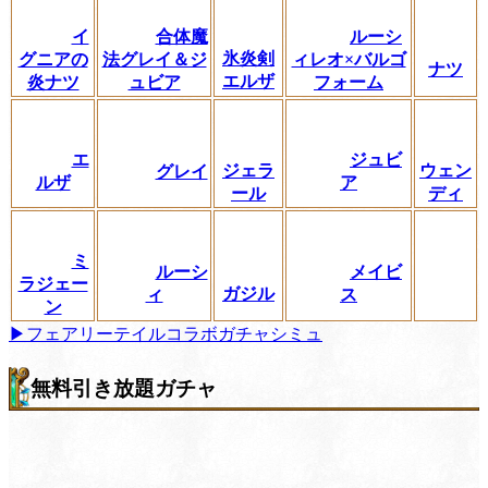
イ
合体魔
ルーシ
氷炎剣
グニアの
法グレイ＆ジ
ィレオ×バルゴ
ナツ
エルザ
炎ナツ
ュビア
フォーム
エ
ジュビ
ジェラ
ウェン
グレイ
ルザ
ア
ール
ディ
ミ
ルーシ
メイビ
ラジェー
ガジル
ィ
ス
ン
▶フェアリーテイルコラボガチャシミュ
無料引き放題ガチャ