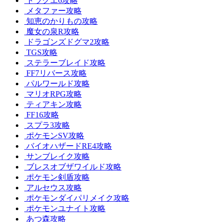
ドラクエ6攻略
メタファー攻略
知恵のかりもの攻略
魔女の泉R攻略
ドラゴンズドグマ2攻略
TGS攻略
ステラーブレイド攻略
FF7リバース攻略
パルワールド攻略
マリオRPG攻略
ティアキン攻略
FF16攻略
スプラ3攻略
ポケモンSV攻略
バイオハザードRE4攻略
サンブレイク攻略
ブレスオブザワイルド攻略
ポケモン剣盾攻略
アルセウス攻略
ポケモンダイパリメイク攻略
ポケモンユナイト攻略
あつ森攻略