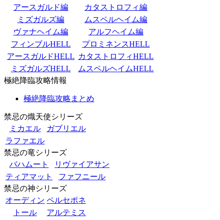
アースガルド編
カタストロフィ編
ミズガルズ編
ムスペルヘイム編
ヴァナヘイム編
アルフヘイム編
フィンブルHELL
プロミネンスHELL
アースガルドHELL
カタストロフィHELL
ミズガルズHELL
ムスペルヘイムHELL
極絶降臨攻略情報
極絶降臨攻略まとめ
禁忌の熾天使シリーズ
ミカエル
ガブリエル
ラファエル
禁忌の竜シリーズ
バハムート
リヴァイアサン
ティアマット
ファフニール
禁忌の神シリーズ
オーディン
ペルセポネ
トール
アルテミス