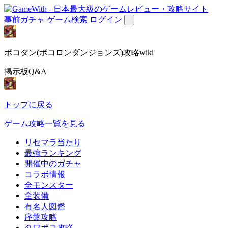
事前ガチャ
ゲーム検索
ログイン
ポコダン(ポコロンダンジョンズ)攻略wiki
掲示板Q&A
トップに戻る
ゲーム攻略一覧を見る
リセマラ当たり
最強ランキング
開催中のガチャ
コラボ情報
全モンスター
全装備
有名人図鑑
序盤攻略
タワポコ攻略