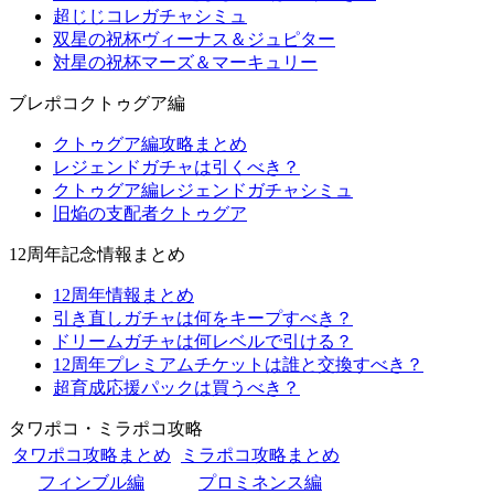
超じじコレガチャシミュ
双星の祝杯ヴィーナス＆ジュピター
対星の祝杯マーズ＆マーキュリー
ブレポコクトゥグア編
クトゥグア編攻略まとめ
レジェンドガチャは引くべき？
クトゥグア編レジェンドガチャシミュ
旧焔の支配者クトゥグア
12周年記念情報まとめ
12周年情報まとめ
引き直しガチャは何をキープすべき？
ドリームガチャは何レベルで引ける？
12周年プレミアムチケットは誰と交換すべき？
超育成応援パックは買うべき？
タワポコ・ミラポコ攻略
タワポコ攻略まとめ
ミラポコ攻略まとめ
フィンブル編
プロミネンス編