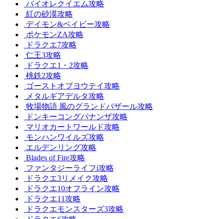
バイオレクイエム攻略
紅の砂漠攻略
デイモン&ベイビー攻略
ポケモンZA攻略
ドラクエ7攻略
仁王3攻略
ドラクエ1・2攻略
桃鉄2攻略
ゴーストオブヨウテイ攻略
メタルギアデルタ攻略
牧場物語 風のグランドバザール攻略
ドンキーコングバナンザ攻略
マリオカートワールド攻略
モンハンワイルズ攻略
エルデンリング攻略
Blades of Fire攻略
ファンタジーライフi攻略
ドラクエ3リメイク攻略
ドラクエ10オフライン攻略
ドラクエ11攻略
ドラクエモンスターズ3攻略