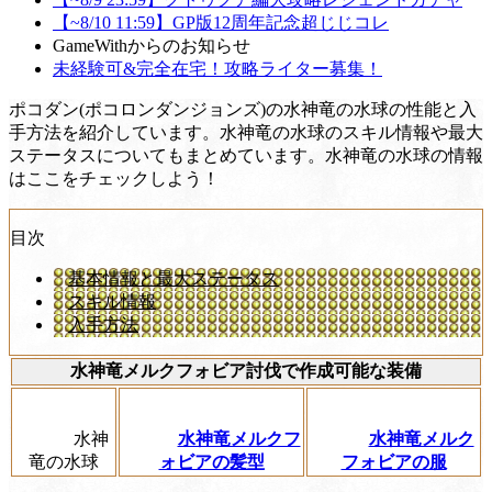
【~8/10 11:59】GP版12周年記念超じじコレ
GameWithからのお知らせ
未経験可&完全在宅！攻略ライター募集！
ポコダン(ポコロンダンジョンズ)の水神竜の水球の性能と入
手方法を紹介しています。水神竜の水球のスキル情報や最大
ステータスについてもまとめています。水神竜の水球の情報
はここをチェックしよう！
目次
基本情報と最大ステータス
スキル情報
入手方法
水神竜メルクフォビア討伐で作成可能な装備
水神
水神竜メルクフ
水神竜メルク
竜の水球
ォビアの髪型
フォビアの服