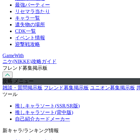
最強パーティー
リセマラ当たり
キャラ一覧
遺失物の場所
CDK一覧
イベント情報
迎撃戦攻略
GameWith
ニケ(NIKKE)攻略ガイド
フレンド募集掲示板
攻略 メニュー
雑談・質問掲示板
フレンド募集掲示板
ユニオン募集掲示板
ツール
推しキャラソート(SSR/SR版)
推しキャラソート(背中版)
自己紹介カードメーカー
新キャラ/ランキング情報