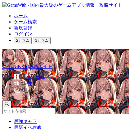
ホーム
ゲーム検索
新規登録
ログイン
2カラム
3カラム
ニケ(NIKKE)攻略ガイド
他の攻略
速報
掲示板
最強キャラ
最新イベ攻略