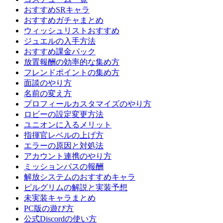
おすすめSRキャラ
おすすめガチャまとめ
ウィッシュリストおすすめ
ジュエルの入手方法
おすすめ課金パック
放置報酬の効率的な集め方
フレンドポイントの集め方
面談のやり方
名前の変え方
プロフィールカスタマイズのやり方
ロビーの設定変更方法
ユニオンに入るメリット
指揮官レベルの上げ方
エラーの原因と対処法
アカウント連携のやり方
ミッションパスの報酬
解放システムのおすすめキャラ
ピルグリムの解説と実装予想
未実装キャラまとめ
PC版の遊び方
公式Discordの使い方