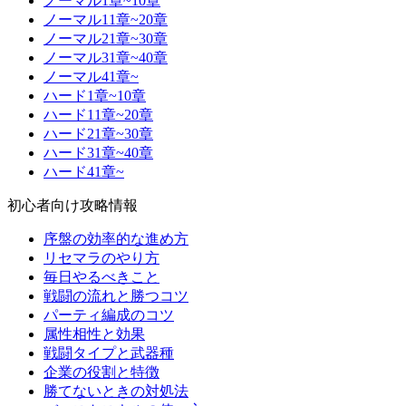
ノーマル1章~10章
ノーマル11章~20章
ノーマル21章~30章
ノーマル31章~40章
ノーマル41章~
ハード1章~10章
ハード11章~20章
ハード21章~30章
ハード31章~40章
ハード41章~
初心者向け攻略情報
序盤の効率的な進め方
リセマラのやり方
毎日やるべきこと
戦闘の流れと勝つコツ
パーティ編成のコツ
属性相性と効果
戦闘タイプと武器種
企業の役割と特徴
勝てないときの対処法