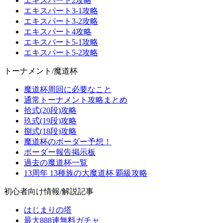
エキスパート2攻略
エキスパート3-1攻略
エキスパート3-2攻略
エキスパート4攻略
エキスパート5-1攻略
エキスパート5-2攻略
トーナメント/魔道杯
魔道杯周回に必要なこと
通常トーナメント攻略まとめ
拾式(20段)攻略
玖式(19段)攻略
捌式(18段)攻略
魔道杯のボーダー予想！
ボーダー報告掲示板
過去の魔道杯一覧
13周年 13種族の大魔道杯 覇級攻略
初心者向け情報/解説記事
はじまりの塔
最大888連無料ガチャ