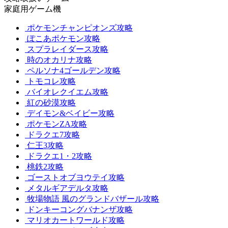
家庭用ゲーム機
ポケモンチャンピオンズ攻略
ぽこあポケモン攻略
スプラレイダース攻略
時のオカリナ攻略
ペルソナ4ゴールデン攻略
トモコレ攻略
バイオレクイエム攻略
紅の砂漠攻略
デイモン&ベイビー攻略
ポケモンZA攻略
ドラクエ7攻略
仁王3攻略
ドラクエ1・2攻略
桃鉄2攻略
ゴーストオブヨウテイ攻略
メタルギアデルタ攻略
牧場物語 風のグランドバザール攻略
ドンキーコングバナンザ攻略
マリオカートワールド攻略