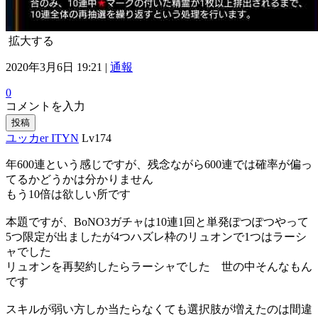
拡大する
2020年3月6日 19:21 |
通報
0
コメントを入力
投稿
ユッカer ITYN
Lv174
年600連という感じですが、残念ながら600連では確率が偏っ
てるかどうかは分かりません
もう10倍は欲しい所です
本題ですが、BoNO3ガチャは10連1回と単発ぽつぽつやって
5つ限定が出ましたが4つハズレ枠のリュオンで1つはラーシ
ャでした
リュオンを再契約したらラーシャでした 世の中そんなもん
です
スキルが弱い方しか当たらなくても選択肢が増えたのは間違