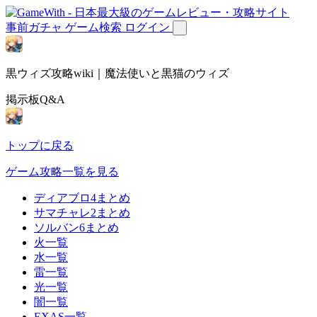
事前ガチャ
ゲーム検索
ログイン
黒ウィズ攻略wiki｜魔法使いと黒猫のウィズ
掲示板Q&A
トップに戻る
ゲーム攻略一覧を見る
ディアブロ4まとめ
サマチャレ2まとめ
ソルバン6まとめ
火一覧
水一覧
雷一覧
光一覧
闇一覧
EXAS一覧