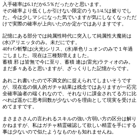
入手確率は6.1だか6.5％だったかと思います。
その確率より低くしか引けない限定のうち1/4.5は被りでし
た。今は少しマシになった気でいますが気にしなくなっただ
けで実際の確率が上向いたのか定かではありますです。
記憶にある部分では純属性時代に突入して純属性大魔術は
(水)アリエッタのみ。未だにです。
40ﾁｪｲﾝ斬撃は(火光)シリス、(水)単色リュオンのみで１年過
ごしました。現在は三種類増えました。
蓄積 邪 は皆無で今に至り、蓄積 連は(雷光)ラティオのみ。
まだ多々あると思いますが、ざっくりした記憶からです。
あれこれ書いたので不満文的に捉えられてしまいそうです
が、現在迄の個人的ガチャ結果は残念ではありますが一応完
全確率論者の端くれなので、それなりに課金されてる方に比
べれば遥かに思考回数が少ないのを理由として現実を受け止
めてますです。
まさまささんの言われるスキルの強い方弱い方の区分は解り
かねますが、私はガチャ精霊確認して欲しい精霊を手にする
事は少ないので似たようなものかも知れませんね。