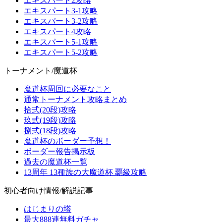
エキスパート2攻略
エキスパート3-1攻略
エキスパート3-2攻略
エキスパート4攻略
エキスパート5-1攻略
エキスパート5-2攻略
トーナメント/魔道杯
魔道杯周回に必要なこと
通常トーナメント攻略まとめ
拾式(20段)攻略
玖式(19段)攻略
捌式(18段)攻略
魔道杯のボーダー予想！
ボーダー報告掲示板
過去の魔道杯一覧
13周年 13種族の大魔道杯 覇級攻略
初心者向け情報/解説記事
はじまりの塔
最大888連無料ガチャ