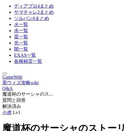
ディアブロ4まとめ
サマチャレ2まとめ
ソルバン6まとめ
火一覧
水一覧
雷一覧
光一覧
闇一覧
EXAS一覧
各種精霊一覧
GameWith
黒ウィズ攻略wiki
Q&A
魔道杯のサーシャのス...
質問と回答
解決済み
小虎
Lv1
魔道杯のサーシャのストーリ