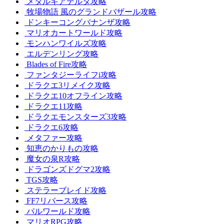
メタルギアデルタ攻略
牧場物語 風のグランドバザール攻略
ドンキーコングバナンザ攻略
マリオカートワールド攻略
モンハンワイルズ攻略
エルデンリング攻略
Blades of Fire攻略
ファンタジーライフi攻略
ドラクエ3リメイク攻略
ドラクエ10オフライン攻略
ドラクエ11攻略
ドラクエモンスターズ3攻略
ドラクエ6攻略
メタファー攻略
知恵のかりもの攻略
魔女の泉R攻略
ドラゴンズドグマ2攻略
TGS攻略
ステラーブレイド攻略
FF7リバース攻略
パルワールド攻略
マリオRPG攻略