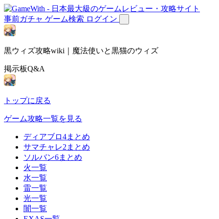
事前ガチャ
ゲーム検索
ログイン
黒ウィズ攻略wiki｜魔法使いと黒猫のウィズ
掲示板Q&A
トップに戻る
ゲーム攻略一覧を見る
ディアブロ4まとめ
サマチャレ2まとめ
ソルバン6まとめ
火一覧
水一覧
雷一覧
光一覧
闇一覧
EXAS一覧