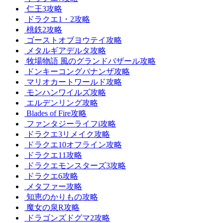
仁王3攻略
ドラクエ1・2攻略
桃鉄2攻略
ゴーストオブヨウテイ攻略
メタルギアデルタ攻略
牧場物語 風のグランドバザール攻略
ドンキーコングバナンザ攻略
マリオカートワールド攻略
モンハンワイルズ攻略
エルデンリング攻略
Blades of Fire攻略
ファンタジーライフi攻略
ドラクエ3リメイク攻略
ドラクエ10オフライン攻略
ドラクエ11攻略
ドラクエモンスターズ3攻略
ドラクエ6攻略
メタファー攻略
知恵のかりもの攻略
魔女の泉R攻略
ドラゴンズドグマ2攻略