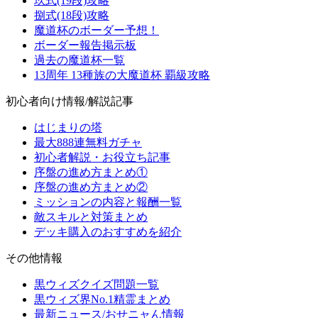
玖式(19段)攻略
捌式(18段)攻略
魔道杯のボーダー予想！
ボーダー報告掲示板
過去の魔道杯一覧
13周年 13種族の大魔道杯 覇級攻略
初心者向け情報/解説記事
はじまりの塔
最大888連無料ガチャ
初心者解説・お役立ち記事
序盤の進め方まとめ①
序盤の進め方まとめ②
ミッションの内容と報酬一覧
敵スキルと対策まとめ
デッキ購入のおすすめを紹介
その他情報
黒ウィズクイズ問題一覧
黒ウィズ界No.1精霊まとめ
最新ニュース/おせニャん情報