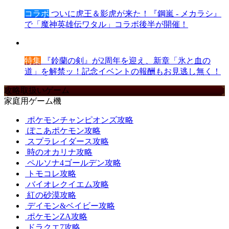
コラボ
ついに虎王＆影虎が来た！『鋼嵐 - メカラシ』
で「魔神英雄伝ワタル」コラボ後半が開催！
特集
『鈴蘭の剣』が2周年を迎え、新章「氷と血の
道」を解禁ッ！記念イベントの報酬もお見逃し無く！
攻略取扱いゲーム
家庭用ゲーム機
ポケモンチャンピオンズ攻略
ぽこあポケモン攻略
スプラレイダース攻略
時のオカリナ攻略
ペルソナ4ゴールデン攻略
トモコレ攻略
バイオレクイエム攻略
紅の砂漠攻略
デイモン&ベイビー攻略
ポケモンZA攻略
ドラクエ7攻略