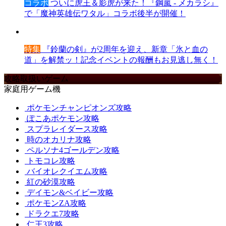
コラボ
ついに虎王＆影虎が来た！『鋼嵐 - メカラシ』
で「魔神英雄伝ワタル」コラボ後半が開催！
特集
『鈴蘭の剣』が2周年を迎え、新章「氷と血の
道」を解禁ッ！記念イベントの報酬もお見逃し無く！
攻略取扱いゲーム
家庭用ゲーム機
ポケモンチャンピオンズ攻略
ぽこあポケモン攻略
スプラレイダース攻略
時のオカリナ攻略
ペルソナ4ゴールデン攻略
トモコレ攻略
バイオレクイエム攻略
紅の砂漠攻略
デイモン&ベイビー攻略
ポケモンZA攻略
ドラクエ7攻略
仁王3攻略