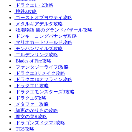
ドラクエ1・2攻略
桃鉄2攻略
ゴーストオブヨウテイ攻略
メタルギアデルタ攻略
牧場物語 風のグランドバザール攻略
ドンキーコングバナンザ攻略
マリオカートワールド攻略
モンハンワイルズ攻略
エルデンリング攻略
Blades of Fire攻略
ファンタジーライフi攻略
ドラクエ3リメイク攻略
ドラクエ10オフライン攻略
ドラクエ11攻略
ドラクエモンスターズ3攻略
ドラクエ6攻略
メタファー攻略
知恵のかりもの攻略
魔女の泉R攻略
ドラゴンズドグマ2攻略
TGS攻略