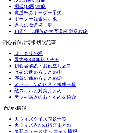
玖式(19段)攻略
捌式(18段)攻略
魔道杯のボーダー予想！
ボーダー報告掲示板
過去の魔道杯一覧
13周年 13種族の大魔道杯 覇級攻略
初心者向け情報/解説記事
はじまりの塔
最大888連無料ガチャ
初心者解説・お役立ち記事
序盤の進め方まとめ①
序盤の進め方まとめ②
ミッションの内容と報酬一覧
敵スキルと対策まとめ
デッキ購入のおすすめを紹介
その他情報
黒ウィズクイズ問題一覧
黒ウィズ界No.1精霊まとめ
最新ニュース/おせニャん情報