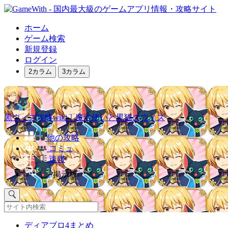
ホーム
ゲーム検索
新規登録
ログイン
2カラム
3カラム
黒ウィズ攻略wiki｜魔法使いと黒猫のウィズ
他の攻略
コミュ
速報
掲示板
ディアブロ4まとめ