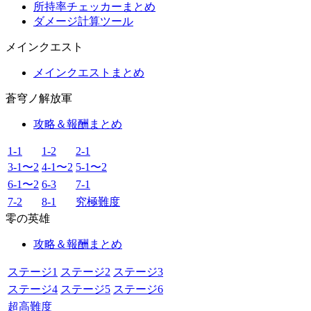
所持率チェッカーまとめ
ダメージ計算ツール
メインクエスト
メインクエストまとめ
蒼穹ノ解放軍
攻略＆報酬まとめ
1-1
1-2
2-1
3-1〜2
4-1〜2
5-1〜2
6-1〜2
6-3
7-1
7-2
8-1
究極難度
零の英雄
攻略＆報酬まとめ
ステージ1
ステージ2
ステージ3
ステージ4
ステージ5
ステージ6
超高難度