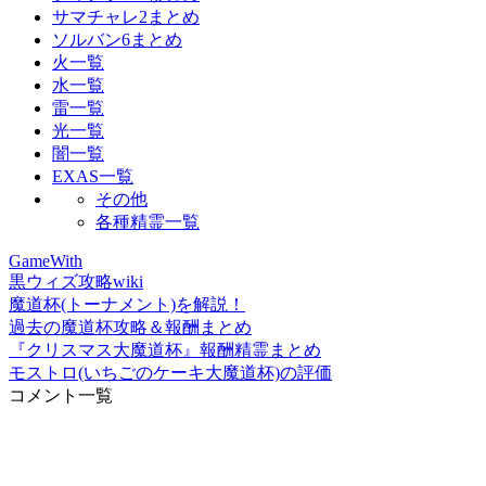
サマチャレ2まとめ
ソルバン6まとめ
火一覧
水一覧
雷一覧
光一覧
闇一覧
EXAS一覧
その他
各種精霊一覧
GameWith
黒ウィズ攻略wiki
魔道杯(トーナメント)を解説！
過去の魔道杯攻略＆報酬まとめ
『クリスマス大魔道杯』報酬精霊まとめ
モストロ(いちごのケーキ大魔道杯)の評価
コメント一覧