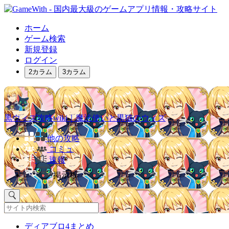
ホーム
ゲーム検索
新規登録
ログイン
2カラム
3カラム
黒ウィズ攻略wiki｜魔法使いと黒猫のウィズ
他の攻略
コミュ
速報
掲示板
ディアブロ4まとめ