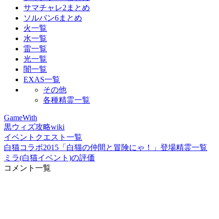
サマチャレ2まとめ
ソルバン6まとめ
火一覧
水一覧
雷一覧
光一覧
闇一覧
EXAS一覧
その他
各種精霊一覧
GameWith
黒ウィズ攻略wiki
イベントクエスト一覧
白猫コラボ2015「白猫の仲間と冒険にゃ！」登場精霊一覧
ミラ(白猫イベント)の評価
コメント一覧