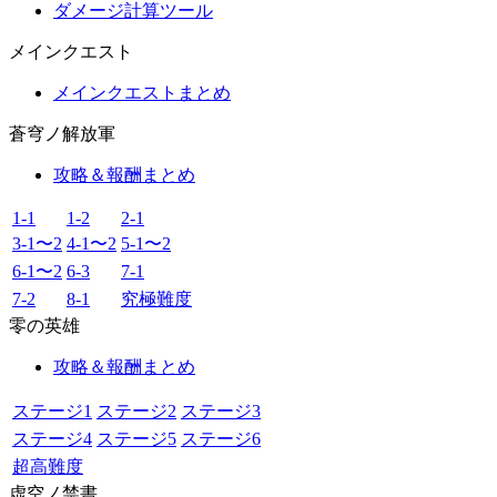
ダメージ計算ツール
メインクエスト
メインクエストまとめ
蒼穹ノ解放軍
攻略＆報酬まとめ
1-1
1-2
2-1
3-1〜2
4-1〜2
5-1〜2
6-1〜2
6-3
7-1
7-2
8-1
究極難度
零の英雄
攻略＆報酬まとめ
ステージ1
ステージ2
ステージ3
ステージ4
ステージ5
ステージ6
超高難度
虚空ノ禁書