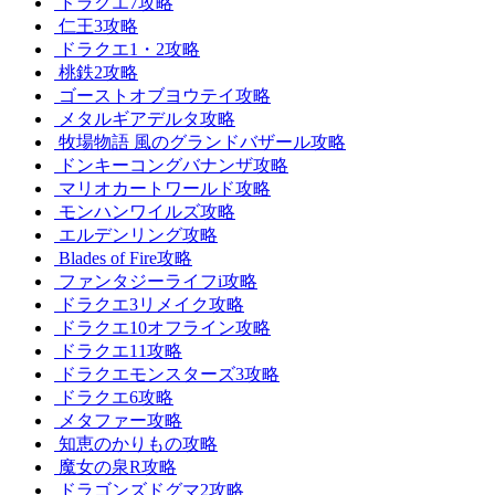
ドラクエ7攻略
仁王3攻略
ドラクエ1・2攻略
桃鉄2攻略
ゴーストオブヨウテイ攻略
メタルギアデルタ攻略
牧場物語 風のグランドバザール攻略
ドンキーコングバナンザ攻略
マリオカートワールド攻略
モンハンワイルズ攻略
エルデンリング攻略
Blades of Fire攻略
ファンタジーライフi攻略
ドラクエ3リメイク攻略
ドラクエ10オフライン攻略
ドラクエ11攻略
ドラクエモンスターズ3攻略
ドラクエ6攻略
メタファー攻略
知恵のかりもの攻略
魔女の泉R攻略
ドラゴンズドグマ2攻略