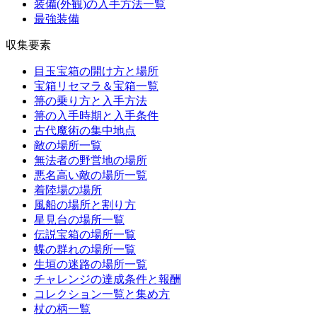
装備(外観)の入手方法一覧
最強装備
収集要素
目玉宝箱の開け方と場所
宝箱リセマラ＆宝箱一覧
箒の乗り方と入手方法
箒の入手時期と入手条件
古代魔術の集中地点
敵の場所一覧
無法者の野営地の場所
悪名高い敵の場所一覧
着陸場の場所
風船の場所と割り方
星見台の場所一覧
伝説宝箱の場所一覧
蝶の群れの場所一覧
生垣の迷路の場所一覧
チャレンジの達成条件と報酬
コレクション一覧と集め方
杖の柄一覧