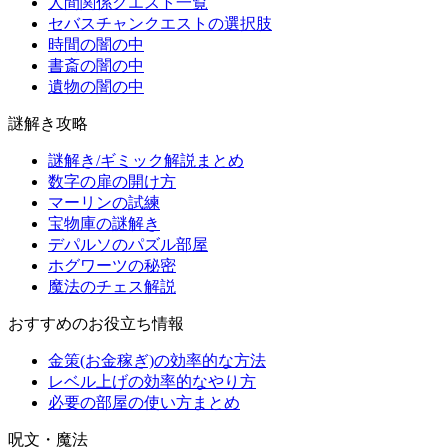
人間関係クエスト一覧
セバスチャンクエストの選択肢
時間の闇の中
書斎の闇の中
遺物の闇の中
謎解き攻略
謎解き/ギミック解説まとめ
数字の扉の開け方
マーリンの試練
宝物庫の謎解き
デパルソのパズル部屋
ホグワーツの秘密
魔法のチェス解説
おすすめのお役立ち情報
金策(お金稼ぎ)の効率的な方法
レベル上げの効率的なやり方
必要の部屋の使い方まとめ
呪文・魔法