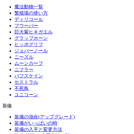
魔法動物一覧
繁殖場の使い方
ディリコール
フウーパー
巨大紫ヒキガエル
グラップホーン
ヒッポグリフ
ジョバーノール
ニーズル
ムーンカーフ
ニフラー
パフスケイン
セストラル
不死鳥
ユニコーン
装備
装備の強化(アップグレード)
装備がいっぱいの時
装備の入手と変更方法