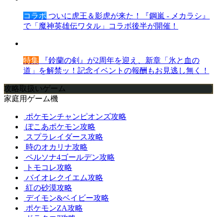
コラボ
ついに虎王＆影虎が来た！『鋼嵐 - メカラシ』
で「魔神英雄伝ワタル」コラボ後半が開催！
特集
『鈴蘭の剣』が2周年を迎え、新章「氷と血の
道」を解禁ッ！記念イベントの報酬もお見逃し無く！
攻略取扱いゲーム
家庭用ゲーム機
ポケモンチャンピオンズ攻略
ぽこあポケモン攻略
スプラレイダース攻略
時のオカリナ攻略
ペルソナ4ゴールデン攻略
トモコレ攻略
バイオレクイエム攻略
紅の砂漠攻略
デイモン&ベイビー攻略
ポケモンZA攻略