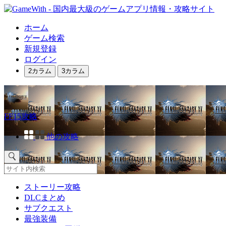
ホーム
ゲーム検索
新規登録
ログイン
2カラム
3カラム
FF15攻略
他の攻略
ストーリー攻略
DLCまとめ
サブクエスト
最強装備