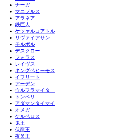
ナーガ
マニプルス
アラネア
鉄巨人
ケツァルコアトル
リヴァイアサン
モルボル
デスクロー
フォラス
レイヴス
キングベヒーモス
イフリート
アーデン
ウルフラマイター
トンベリ
アダマンタイマイ
オメガ
ケルベロス
鬼王
伏龍王
夜叉王