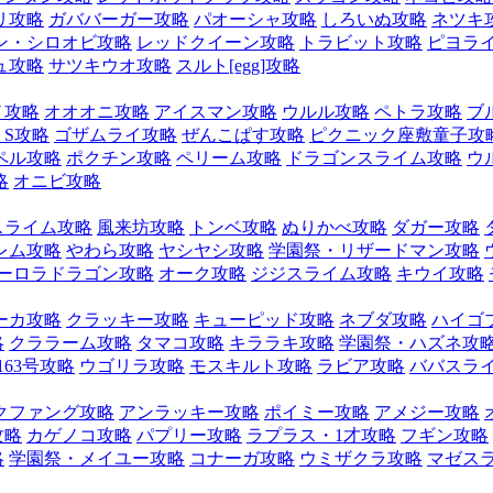
リ攻略
ガババーガー攻略
パオーシャ攻略
しろいぬ攻略
ネツキ
ン・シロオビ攻略
レッドクイーン攻略
トラビット攻略
ピヨラ
ュ攻略
サツキウオ攻略
スルト[egg]攻略
ノ攻略
オオオニ攻略
アイスマン攻略
ウルル攻略
ペトラ攻略
ブ
S攻略
ゴザムライ攻略
ぜんこぱす攻略
ピクニック座敷童子攻
ペル攻略
ポクチン攻略
ペリーム攻略
ドラゴンスライム攻略
ウ
略
オニビ攻略
スライム攻略
風来坊攻略
トンベ攻略
ぬりかべ攻略
ダガー攻略
レム攻略
やわら攻略
ヤシヤシ攻略
学園祭・リザードマン攻略
ーロラドラゴン攻略
オーク攻略
ジジスライム攻略
キウイ攻略
ーカ攻略
クラッキー攻略
キューピッド攻略
ネブダ攻略
ハイゴ
略
クララーム攻略
タマコ攻略
キララキ攻略
学園祭・ハズネ攻
163号攻略
ウゴリラ攻略
モスキルト攻略
ラビア攻略
ババスラ
クファング攻略
アンラッキー攻略
ポイミー攻略
アメジー攻略
攻略
カゲノコ攻略
パプリー攻略
ラプラス・1才攻略
フギン攻略
略
学園祭・メイユー攻略
コナーガ攻略
ウミザクラ攻略
マゼス