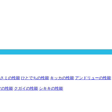
さミの性能
ひとでちの性能
キッカの性能
アンドリューの性能
マの性能
クガイの性能
シキキの性能