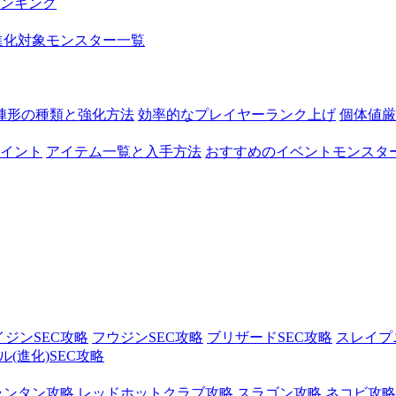
ンキング
進化対象モンスター一覧
陣形の種類と強化方法
効率的なプレイヤーランク上げ
個体値厳
イント
アイテム一覧と入手方法
おすすめのイベントモンスタ
イジンSEC攻略
フウジンSEC攻略
ブリザードSEC攻略
スレイプ
(進化)SEC攻略
ランタン攻略
レッドホットクラブ攻略
スラゴン攻略
ネコビ攻略