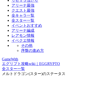
リセマラ当たり
アリーナ最強
クエスト最強
全キャラ一覧
全スター一覧
イベントおすすめ
アリーナ編成
レアモン情報
イベクエ情報
その他
序盤の進め方
GameWith
エグリプト攻略wiki｜EGGRYPTO
全スター一覧
メルトドラゴン(スター)のステータス