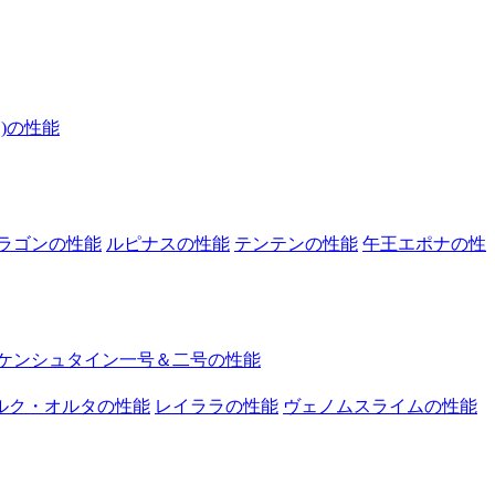
)の性能
ラゴンの性能
ルピナスの性能
テンテンの性能
午王エポナの性
ケンシュタイン一号＆二号の性能
ルク・オルタの性能
レイララの性能
ヴェノムスライムの性能