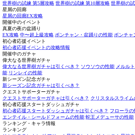
世界樹の試練 第5層攻略
世界樹の試練 第10層攻略
世界樹の試
星屑の回廊
星屑の回廊EX攻略
開催中のイベント
真夏の夜の盆踊り
EX攻略
中〜超上級攻略
ボンチャン・盆踊りの性能
ボンチャ
初心者応援イベント
初心者応援イベントの攻略情報
開催中のガチャ
偉大なる世界樹ガチャ
偉大なる世界樹ガチャは引くべき？
ソウソウの性能
メルルト
能
リンレイの性能
新シーズン記念ガチャ
新シーズン記念ガチャは引くべき？
クエストサポーターガチャ
クエストサポーターガチャは引くべき？
クリスタルスライム
初心者応援スタートダッシュガチャ
初心者応援スタートダッシュガチャは引くべき？
フローラの
エンテイル・シールドフォームの性能
蛇王メデューサの性能
ランキング・キャラ情報
ランキング