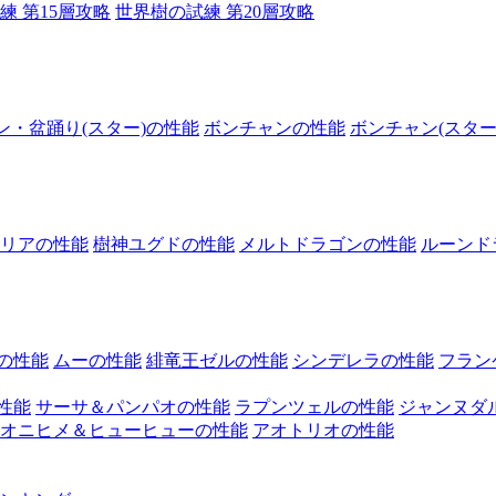
練 第15層攻略
世界樹の試練 第20層攻略
ン・盆踊り(スター)の性能
ボンチャンの性能
ボンチャン(スター
リアの性能
樹神ユグドの性能
メルトドラゴンの性能
ルーンド
の性能
ムーの性能
緋竜王ゼルの性能
シンデレラの性能
フラン
性能
サーサ＆パンパオの性能
ラプンツェルの性能
ジャンヌダ
オニヒメ＆ヒューヒューの性能
アオトリオの性能