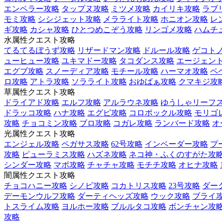
エンペラー攻略
タップヌ攻略
ミツメ攻略
カイリキ攻略
ラブ
モミ攻略
シシジェット攻略
メラライト攻略
ホニオン攻略
レ
ギ攻略
カシャ攻略
ひとつめこぞう攻略
リンゴメ攻略
ハムチ
水属性クエスト攻略
てるてるぼうず攻略
リザードマン攻略
ドルール攻略
ゲコト
ューヒュー攻略
ユキマドー攻略
タコダンス攻略
エージェント
エグブ攻略
スノーディア攻略
モチール攻略
ハーマオ攻略
ペ
ロ攻略
アトラ攻略
ソラライト攻略
おゆばぁ攻略
クマキジ攻
草属性クエスト攻略
ドライアド攻略
エルフ攻略
アルラウネ攻略
ゆうしゃリーフ
ドラッコ攻略
ハナ攻略
エグピ攻略
コロポックル攻略
モリゴ
攻略
チョコミン攻略
ブロ攻略
コガレ攻略
ランバード攻略
オ
光属性クエスト攻略
エンジェル攻略
ペガサス攻略
62号攻略
インベーダー攻略
プ
攻略
ピューラミス攻略
ハズネ攻略
ネコ神・ふくのすがた攻
シンダー攻略
マボ攻略
チャチャ攻略
モチチ攻略
オヒナ攻略
闇属性クエスト攻略
チョコハニー攻略
シノビ攻略
コカトリス攻略
23号攻略
ダー
デーモンウルフ攻略
ダーティヘッズ攻略
ウック攻略
ブライ
トスライム攻略
ヨルホー攻略
ブルルタコ攻略
ボンチャン攻
攻略