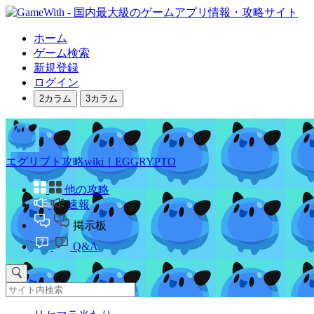
ホーム
ゲーム検索
新規登録
ログイン
2カラム
3カラム
エグリプト攻略wiki｜EGGRYPTO
他の攻略
速報
掲示板
Q&A