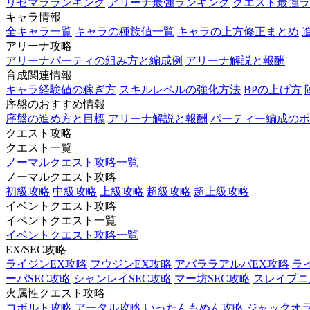
リセマラランキング
アリーナ最強ランキング
クエスト最強ラ
キャラ情報
全キャラ一覧
キャラの種族値一覧
キャラの上方修正まとめ
アリーナ攻略
アリーナパーティの組み方と編成例
アリーナ解説と報酬
育成関連情報
キャラ経験値の稼ぎ方
スキルレベルの強化方法
BPの上げ方
序盤のおすすめ情報
序盤の進め方と目標
アリーナ解説と報酬
パーティー編成のポ
クエスト攻略
クエスト一覧
ノーマルクエスト攻略一覧
ノーマルクエスト攻略
初級攻略
中級攻略
上級攻略
超級攻略
超上級攻略
イベントクエスト攻略
イベントクエスト一覧
イベントクエスト攻略一覧
EX/SEC攻略
ライジンEX攻略
フウジンEX攻略
アバララアルバEX攻略
ラ
ーバSEC攻略
シャンレイSEC攻略
マー坊SEC攻略
スレイプニル
火属性クエスト攻略
コボルト攻略
アータル攻略
いったんもめん攻略
ジャックオ