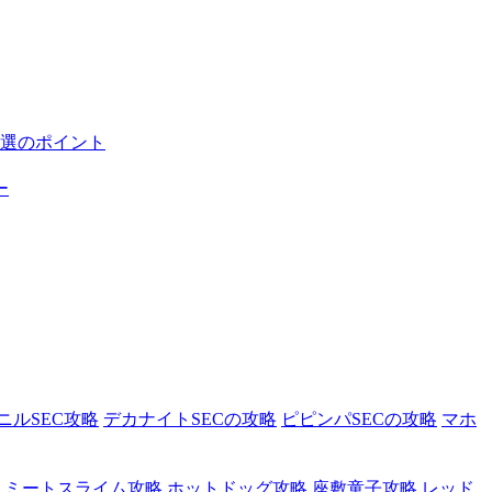
選のポイント
ー
ニルSEC攻略
デカナイトSECの攻略
ピピンパSECの攻略
マホ
ミートスライム攻略
ホットドッグ攻略
座敷童子攻略
レッド