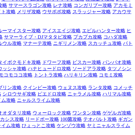
攻略
サマースラゴン攻略
レナ攻略
コンガリブー攻略
アカモミ
イト攻略
メリザ攻略
ウサポポ攻略
スラッジャー攻略
アカウサ
ルーマイスター攻略
アイスエイジ攻略
エビルハンター攻略
ヒ
略
サマーライブ・DJマタタビ攻略
プカプカ攻略
コハダ攻略
ルウル攻略
マナーテ攻略
ニギリメン攻略
スカッチュ攻略
パト
タイボクモドキ攻略
ドワーフ攻略
ビスカー攻略
パンパオ攻略
ウッシャ攻略
ハナヒュードロ攻略
ソードアラ攻略
タツノシン
モコモココ攻略
トントラ攻略
ハリキリン攻略
コモミ攻略
ブリン攻略
クインビー攻略
ウェヌス攻略
ランタ攻略
コメッチ
略
シロウサギ攻略
ピエドロ攻略
ニャラメル攻略
ハリマル攻略
イム攻略
ニャルスライム攻略
オオダタリ攻略
ウォーロック攻略
ワンタン攻略
ゲゲルガ攻略
カシス攻略
リードボー攻略
100菌攻略
テオパルト攻略
ギガン
ライム攻略
ひょっとこ攻略
ケンゾウ攻略
ヤミニャルスライム