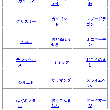
ガメゴン
ょう
わ
ガメゴンロ
スノードラ
グリズリー
ード
ゴン
おどるほう
ミニデーモ
トロル
せき
ン
テンタクル
じごくのき
ミミック
ス
し
サラマンダ
スライムベ
シルエト
ー
ス
はぐれメタ
おうごんま
アークマー
ル
じん
ジ