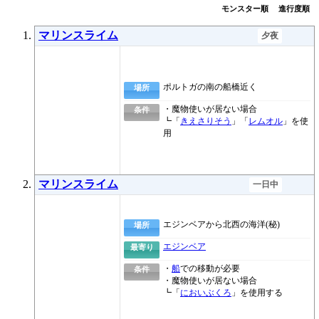
モンスター順
進行度順
マリンスライム
夕夜
ポルトガの南の船橋近く
場所
・魔物使いが居ない場合
条件
┗「
きえさりそう
」「
レムオル
」を使
用
マリンスライム
一日中
エジンベアから北西の海洋(秘)
場所
エジンベア
最寄り
・
船
での移動が必要
条件
・魔物使いが居ない場合
┗「
においぶくろ
」を使用する