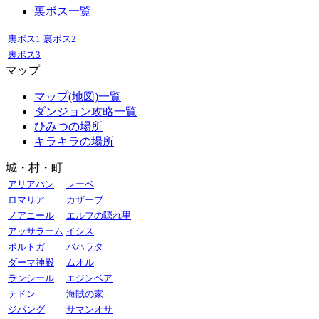
裏ボス一覧
裏ボス1
裏ボス2
裏ボス3
マップ
マップ(地図)一覧
ダンジョン攻略一覧
ひみつの場所
キラキラの場所
城・村・町
アリアハン
レーベ
ロマリア
カザーブ
ノアニール
エルフの隠れ里
アッサラーム
イシス
ポルトガ
バハラタ
ダーマ神殿
ムオル
ランシール
エジンベア
テドン
海賊の家
ジパング
サマンオサ