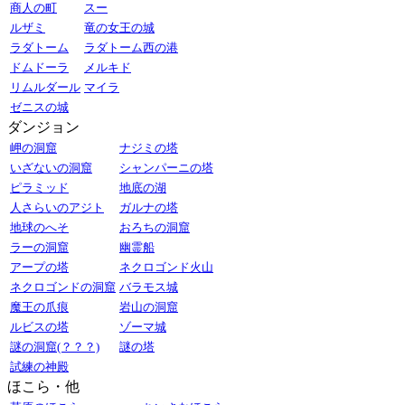
商人の町
スー
ルザミ
竜の女王の城
ラダトーム
ラダトーム西の港
ドムドーラ
メルキド
リムルダール
マイラ
ゼニスの城
ダンジョン
岬の洞窟
ナジミの塔
いざないの洞窟
シャンパーニの塔
ピラミッド
地底の湖
人さらいのアジト
ガルナの塔
地球のへそ
おろちの洞窟
ラーの洞窟
幽霊船
アープの塔
ネクロゴンド火山
ネクロゴンドの洞窟
バラモス城
魔王の爪痕
岩山の洞窟
ルビスの塔
ゾーマ城
謎の洞窟(？？？)
謎の塔
試練の神殿
ほこら・他