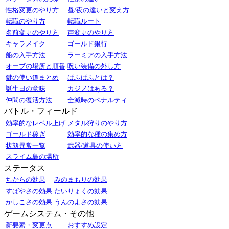
性格変更のやり方
昼/夜の違いと変え方
転職のやり方
転職ルート
名前変更のやり方
声変更のやり方
キャラメイク
ゴールド銀行
船の入手方法
ラーミアの入手方法
オーブの場所と順番
呪い装備の外し方
鍵の使い道まとめ
ぱふぱふとは？
誕生日の意味
カジノはある？
仲間の復活方法
全滅時のペナルティ
バトル・フィールド
効率的なレベル上げ
メタル狩りのやり方
ゴールド稼ぎ
効率的な種の集め方
状態異常一覧
武器/道具の使い方
スライム島の場所
ステータス
ちからの効果
みのまもりの効果
すばやさの効果
たいりょくの効果
かしこさの効果
うんのよさの効果
ゲームシステム・その他
新要素・変更点
おすすめ設定