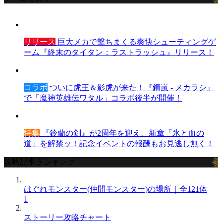
リリース
巨大メカで撃ちまくる爽快シューティングゲ
ーム『終末のタイタン：ラストラッシュ』リリース！
コラボ
ついに虎王＆影虎が来た！『鋼嵐 - メカラシ』
で「魔神英雄伝ワタル」コラボ後半が開催！
特集
『鈴蘭の剣』が2周年を迎え、新章「氷と血の
道」を解禁ッ！記念イベントの報酬もお見逃し無く！
攻略記事ランキング
はぐれモンスター(仲間モンスター)の場所｜全121体
1
ストーリー攻略チャート