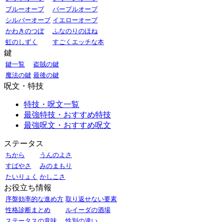
ブルーオーブ
パープルオーブ
シルバーオーブ
イエローオーブ
かわきのつぼ
ふなのりのほね
虹のしずく
すごくエッチな本
鍵
鍵一覧
盗賊の鍵
魔法の鍵
最後の鍵
呪文・特技
特技・呪文一覧
最強特技・おすすめ特技
最強呪文・おすすめ呪文
ステータス
ちから
うんのよさ
すばやさ
みのまもり
たいりょく
かしこさ
お役立ち情報
序盤効率的な進め方
取り返せない要素
性格診断まとめ
ルイーダの酒場
ステータスの意味
性別の違い