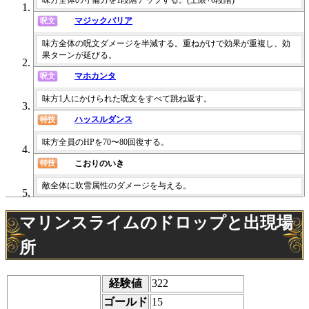
マジックバリア
呪文
味方全体の呪文ダメージを半減する。重ねがけで効果が重複し、効
果ターンが延びる。
マホカンタ
呪文
味方1人にかけられた呪文をすべて跳ね返す。
ハッスルダンス
特技
味方全員のHPを70〜80回復する。
こおりのいき
特技
敵全体に吹雪属性のダメージを与える。
マリンスライムのドロップと出現場
所
経験値
322
ゴールド
15