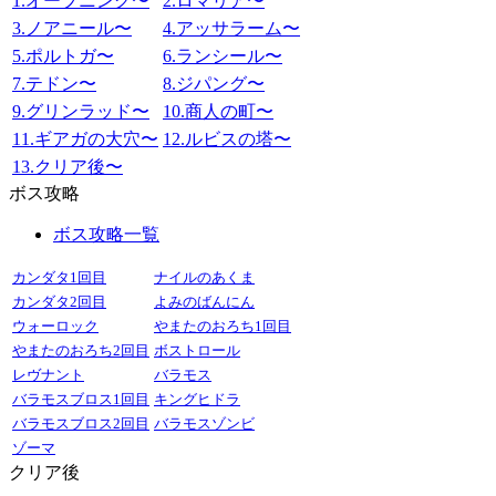
1.オープニング〜
2.ロマリア〜
3.ノアニール〜
4.アッサラーム〜
5.ポルトガ〜
6.ランシール〜
7.テドン〜
8.ジパング〜
9.グリンラッド〜
10.商人の町〜
11.ギアガの大穴〜
12.ルビスの塔〜
13.クリア後〜
ボス攻略
ボス攻略一覧
カンダタ1回目
ナイルのあくま
カンダタ2回目
よみのばんにん
ウォーロック
やまたのおろち1回目
やまたのおろち2回目
ボストロール
レヴナント
バラモス
バラモスブロス1回目
キングヒドラ
バラモスブロス2回目
バラモスゾンビ
ゾーマ
クリア後