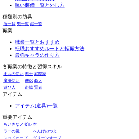
呪い装備一覧と外し方
種類別の防具
盾一覧
兜一覧
鎧一覧
職業
職業一覧とおすすめ
転職おすすめルートと転職方法
最強キャラの作り方
各職業の特徴と習得スキル
まもの使い
戦士
武闘家
魔法使い
僧侶
商人
遊び人
盗賊
賢者
アイテム
アイテム(道具)一覧
重要アイテム
ちいさなメダル
本
ラーの鏡
へんげのつえ
レッドオーブ
グリーンオーブ