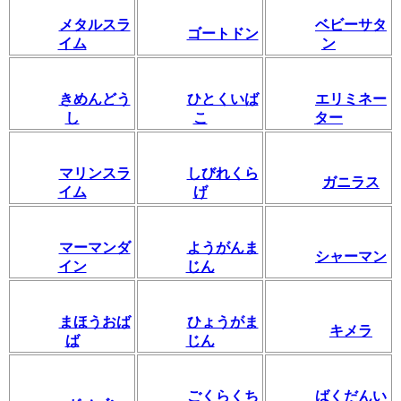
メタルスラ
ベビーサタ
ゴートドン
イム
ン
きめんどう
ひとくいば
エリミネー
し
こ
ター
マリンスラ
しびれくら
ガニラス
イム
げ
マーマンダ
ようがんま
シャーマン
イン
じん
まほうおば
ひょうがま
キメラ
ば
じん
ごくらくち
ばくだんい