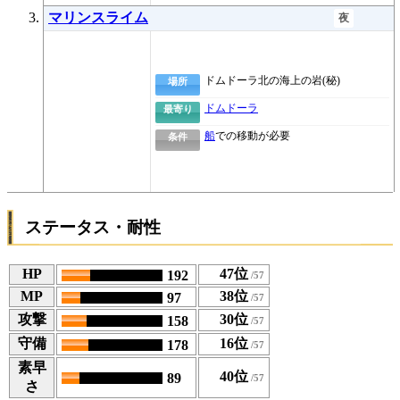
マリンスライム
夜
ドムドーラ北の海上の岩(秘)
場所
ドムドーラ
最寄り
船
での移動が必要
条件
ステータス・耐性
HP
47位
192
MP
38位
97
攻撃
30位
158
守備
16位
178
素早
40位
89
さ