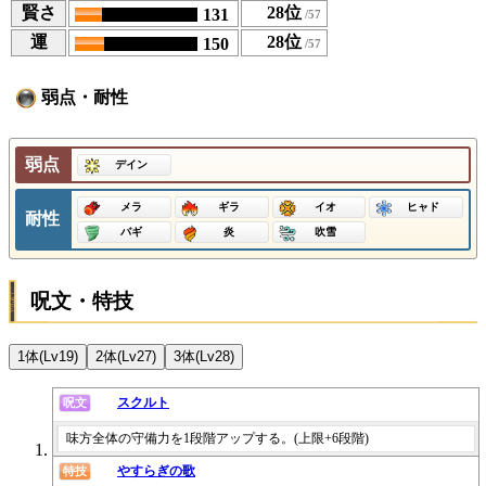
賢さ
28位
131
運
28位
150
弱点・耐性
弱点
デイン
メラ
ギラ
イオ
ヒャド
耐性
バギ
炎
吹雪
呪文・特技
1体(Lv19)
2体(Lv27)
3体(Lv28)
スクルト
呪文
味方全体の守備力を1段階アップする。(上限+6段階)
やすらぎの歌
特技