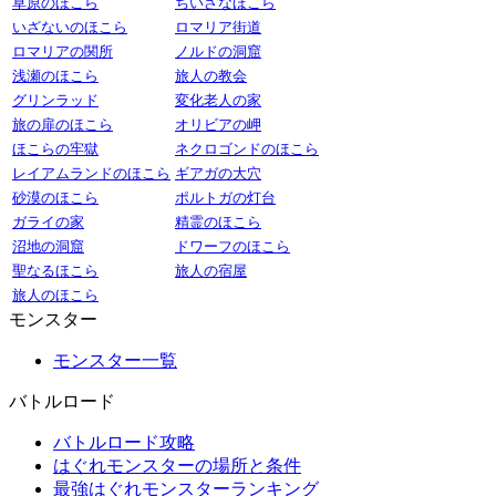
草原のほこら
ちいさなほこら
いざないのほこら
ロマリア街道
ロマリアの関所
ノルドの洞窟
浅瀬のほこら
旅人の教会
グリンラッド
変化老人の家
旅の扉のほこら
オリビアの岬
ほこらの牢獄
ネクロゴンドのほこら
レイアムランドのほこら
ギアガの大穴
砂漠のほこら
ポルトガの灯台
ガライの家
精霊のほこら
沼地の洞窟
ドワーフのほこら
聖なるほこら
旅人の宿屋
旅人のほこら
モンスター
モンスター一覧
バトルロード
バトルロード攻略
はぐれモンスターの場所と条件
最強はぐれモンスターランキング