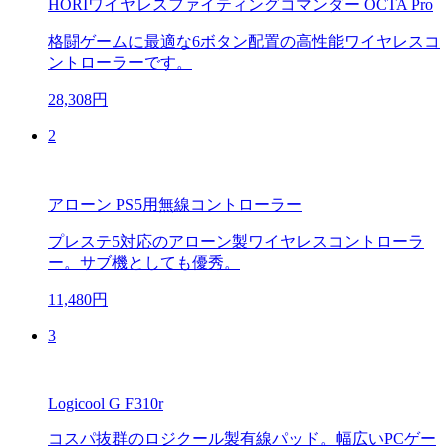
HORIワイヤレスファイティングコマンダー OCTA Pro
格闘ゲームに最適な6ボタン配置の高性能ワイヤレスコ
ントローラーです。
28,308円
2
アローン PS5用無線コントローラー
プレステ5対応のアローン製ワイヤレスコントローラ
ー。サブ機としても優秀。
11,480円
3
Logicool G F310r
コスパ抜群のロジクール製有線パッド。幅広いPCゲー