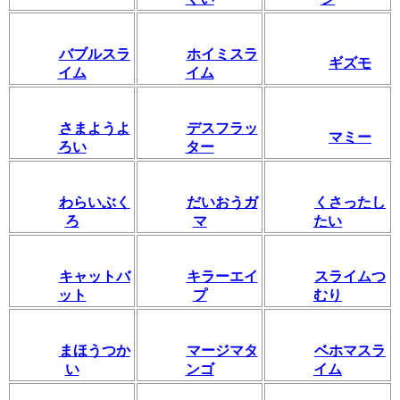
バブルスラ
ホイミスラ
ギズモ
イム
イム
さまようよ
デスフラッ
マミー
ろい
ター
わらいぶく
だいおうガ
くさったし
ろ
マ
たい
キャットバ
キラーエイ
スライムつ
ット
プ
むり
まほうつか
マージマタ
ベホマスラ
い
ンゴ
イム