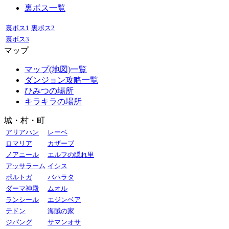
裏ボス一覧
裏ボス1
裏ボス2
裏ボス3
マップ
マップ(地図)一覧
ダンジョン攻略一覧
ひみつの場所
キラキラの場所
城・村・町
アリアハン
レーベ
ロマリア
カザーブ
ノアニール
エルフの隠れ里
アッサラーム
イシス
ポルトガ
バハラタ
ダーマ神殿
ムオル
ランシール
エジンベア
テドン
海賊の家
ジパング
サマンオサ