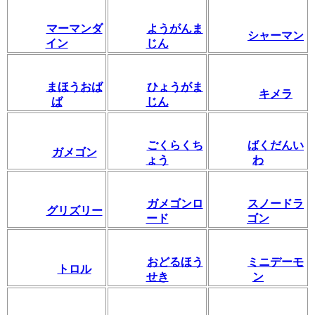
マーマンダ
ようがんま
シャーマン
イン
じん
まほうおば
ひょうがま
キメラ
ば
じん
ごくらくち
ばくだんい
ガメゴン
ょう
わ
ガメゴンロ
スノードラ
グリズリー
ード
ゴン
おどるほう
ミニデーモ
トロル
せき
ン