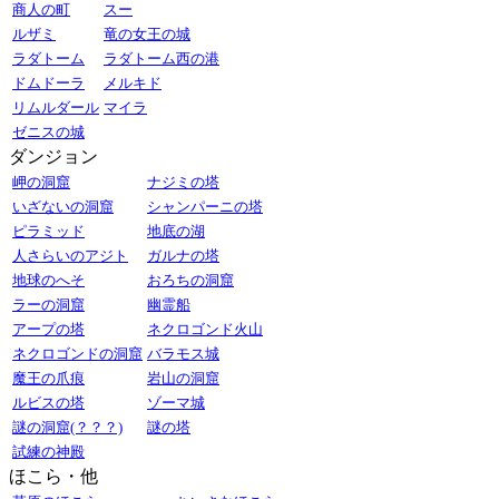
商人の町
スー
ルザミ
竜の女王の城
ラダトーム
ラダトーム西の港
ドムドーラ
メルキド
リムルダール
マイラ
ゼニスの城
ダンジョン
岬の洞窟
ナジミの塔
いざないの洞窟
シャンパーニの塔
ピラミッド
地底の湖
人さらいのアジト
ガルナの塔
地球のへそ
おろちの洞窟
ラーの洞窟
幽霊船
アープの塔
ネクロゴンド火山
ネクロゴンドの洞窟
バラモス城
魔王の爪痕
岩山の洞窟
ルビスの塔
ゾーマ城
謎の洞窟(？？？)
謎の塔
試練の神殿
ほこら・他