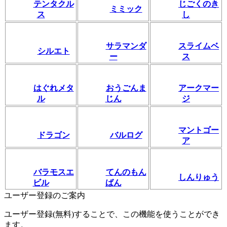
テンタクル
じごくのき
ミミック
ス
し
サラマンダ
スライムベ
シルエト
ー
ス
はぐれメタ
おうごんま
アークマー
ル
じん
ジ
マントゴー
ドラゴン
バルログ
ア
バラモスエ
てんのもん
しんりゅう
ビル
ばん
ユーザー登録のご案内
ユーザー登録(無料)することで、この機能を使うことができ
ます。