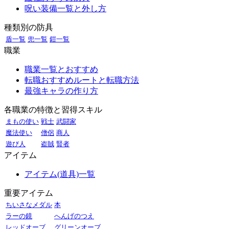
呪い装備一覧と外し方
種類別の防具
盾一覧
兜一覧
鎧一覧
職業
職業一覧とおすすめ
転職おすすめルートと転職方法
最強キャラの作り方
各職業の特徴と習得スキル
まもの使い
戦士
武闘家
魔法使い
僧侶
商人
遊び人
盗賊
賢者
アイテム
アイテム(道具)一覧
重要アイテム
ちいさなメダル
本
ラーの鏡
へんげのつえ
レッドオーブ
グリーンオーブ