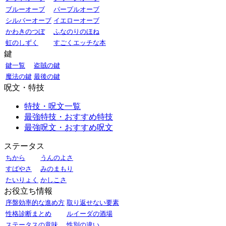
ブルーオーブ
パープルオーブ
シルバーオーブ
イエローオーブ
かわきのつぼ
ふなのりのほね
虹のしずく
すごくエッチな本
鍵
鍵一覧
盗賊の鍵
魔法の鍵
最後の鍵
呪文・特技
特技・呪文一覧
最強特技・おすすめ特技
最強呪文・おすすめ呪文
ステータス
ちから
うんのよさ
すばやさ
みのまもり
たいりょく
かしこさ
お役立ち情報
序盤効率的な進め方
取り返せない要素
性格診断まとめ
ルイーダの酒場
ステータスの意味
性別の違い