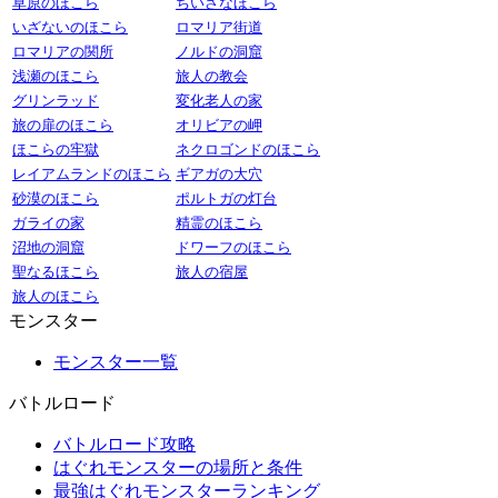
草原のほこら
ちいさなほこら
いざないのほこら
ロマリア街道
ロマリアの関所
ノルドの洞窟
浅瀬のほこら
旅人の教会
グリンラッド
変化老人の家
旅の扉のほこら
オリビアの岬
ほこらの牢獄
ネクロゴンドのほこら
レイアムランドのほこら
ギアガの大穴
砂漠のほこら
ポルトガの灯台
ガライの家
精霊のほこら
沼地の洞窟
ドワーフのほこら
聖なるほこら
旅人の宿屋
旅人のほこら
モンスター
モンスター一覧
バトルロード
バトルロード攻略
はぐれモンスターの場所と条件
最強はぐれモンスターランキング