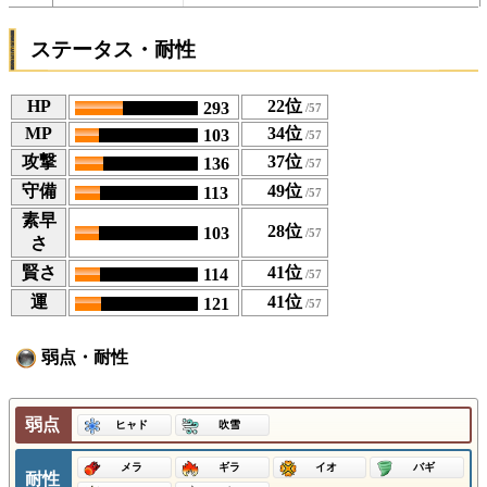
ステータス・耐性
HP
22位
293
MP
34位
103
攻撃
37位
136
守備
49位
113
素早
28位
103
さ
賢さ
41位
114
運
41位
121
弱点・耐性
弱点
ヒャド
吹雪
メラ
ギラ
イオ
バギ
耐性