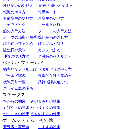
性格変更のやり方
昼/夜の違いと変え方
転職のやり方
転職ルート
名前変更のやり方
声変更のやり方
キャラメイク
ゴールド銀行
船の入手方法
ラーミアの入手方法
オーブの場所と順番
呪い装備の外し方
鍵の使い道まとめ
ぱふぱふとは？
誕生日の意味
カジノはある？
仲間の復活方法
全滅時のペナルティ
バトル・フィールド
効率的なレベル上げ
メタル狩りのやり方
ゴールド稼ぎ
効率的な種の集め方
状態異常一覧
武器/道具の使い方
スライム島の場所
ステータス
ちからの効果
みのまもりの効果
すばやさの効果
たいりょくの効果
かしこさの効果
うんのよさの効果
ゲームシステム・その他
新要素・変更点
おすすめ設定