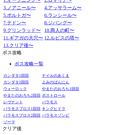
1.オープニング〜
2.ロマリア〜
3.ノアニール〜
4.アッサラーム〜
5.ポルトガ〜
6.ランシール〜
7.テドン〜
8.ジパング〜
9.グリンラッド〜
10.商人の町〜
11.ギアガの大穴〜
12.ルビスの塔〜
13.クリア後〜
ボス攻略
ボス攻略一覧
カンダタ1回目
ナイルのあくま
カンダタ2回目
よみのばんにん
ウォーロック
やまたのおろち1回目
やまたのおろち2回目
ボストロール
レヴナント
バラモス
バラモスブロス1回目
キングヒドラ
バラモスブロス2回目
バラモスゾンビ
ゾーマ
クリア後