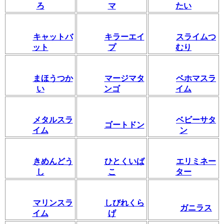
ろ
マ
たい
キャットバ
キラーエイ
スライムつ
ット
プ
むり
まほうつか
マージマタ
ベホマスラ
い
ンゴ
イム
メタルスラ
ベビーサタ
ゴートドン
イム
ン
きめんどう
ひとくいば
エリミネー
し
こ
ター
マリンスラ
しびれくら
ガニラス
イム
げ