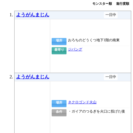
モンスター順
進行度順
ようがんまじん
一日中
おろちのどうくつ地下1階の南東
場所
ジパング
最寄り
ようがんまじん
一日中
ネクロゴンド火山
場所
・ガイアのつるぎを火口に投げた後
条件