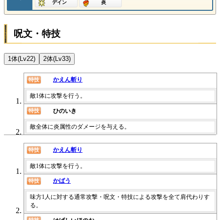
デイン
炎
呪文・特技
1体(Lv22)
2体(Lv33)
かえん斬り
特技
敵1体に攻撃を行う。
ひのいき
特技
敵全体に炎属性のダメージを与える。
かえん斬り
特技
敵1体に攻撃を行う。
かばう
特技
味方1人に対する通常攻撃・呪文・特技による攻撃を全て肩代わりす
る。