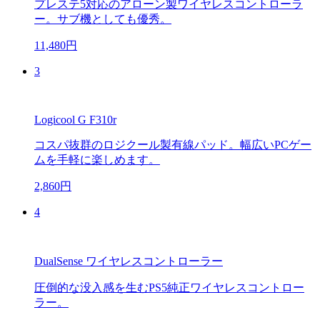
プレステ5対応のアローン製ワイヤレスコントローラ
ー。サブ機としても優秀。
11,480円
3
Logicool G F310r
コスパ抜群のロジクール製有線パッド。幅広いPCゲー
ムを手軽に楽しめます。
2,860円
4
DualSense ワイヤレスコントローラー
圧倒的な没入感を生むPS5純正ワイヤレスコントロー
ラー。