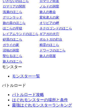
いざないのほこら
ロマリア街道
ロマリアの関所
ノルドの洞窟
浅瀬のほこら
旅人の教会
グリンラッド
変化老人の家
旅の扉のほこら
オリビアの岬
ほこらの牢獄
ネクロゴンドのほこら
レイアムランドのほこら
ギアガの大穴
砂漠のほこら
ポルトガの灯台
ガライの家
精霊のほこら
沼地の洞窟
ドワーフのほこら
聖なるほこら
旅人の宿屋
旅人のほこら
モンスター
モンスター一覧
バトルロード
バトルロード攻略
はぐれモンスターの場所と条件
最強はぐれモンスターランキング