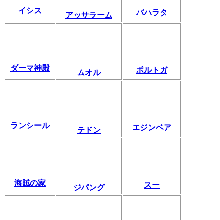
イシス
バハラタ
アッサラーム
ダーマ神殿
ポルトガ
ムオル
ランシール
エジンベア
テドン
海賊の家
スー
ジパング