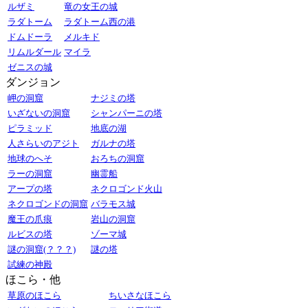
ルザミ
竜の女王の城
ラダトーム
ラダトーム西の港
ドムドーラ
メルキド
リムルダール
マイラ
ゼニスの城
ダンジョン
岬の洞窟
ナジミの塔
いざないの洞窟
シャンパーニの塔
ピラミッド
地底の湖
人さらいのアジト
ガルナの塔
地球のへそ
おろちの洞窟
ラーの洞窟
幽霊船
アープの塔
ネクロゴンド火山
ネクロゴンドの洞窟
バラモス城
魔王の爪痕
岩山の洞窟
ルビスの塔
ゾーマ城
謎の洞窟(？？？)
謎の塔
試練の神殿
ほこら・他
草原のほこら
ちいさなほこら