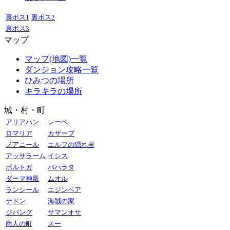
裏ボス1
裏ボス2
裏ボス3
マップ
マップ(地図)一覧
ダンジョン攻略一覧
ひみつの場所
キラキラの場所
城・村・町
アリアハン
レーベ
ロマリア
カザーブ
ノアニール
エルフの隠れ里
アッサラーム
イシス
ポルトガ
バハラタ
ダーマ神殿
ムオル
ランシール
エジンベア
テドン
海賊の家
ジパング
サマンオサ
商人の町
スー