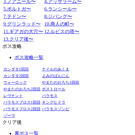
3.ノアニール〜
4.アッサラーム〜
5.ポルトガ〜
6.ランシール〜
7.テドン〜
8.ジパング〜
9.グリンラッド〜
10.商人の町〜
11.ギアガの大穴〜
12.ルビスの塔〜
13.クリア後〜
ボス攻略
ボス攻略一覧
カンダタ1回目
ナイルのあくま
カンダタ2回目
よみのばんにん
ウォーロック
やまたのおろち1回目
やまたのおろち2回目
ボストロール
レヴナント
バラモス
バラモスブロス1回目
キングヒドラ
バラモスブロス2回目
バラモスゾンビ
ゾーマ
クリア後
裏ボス一覧