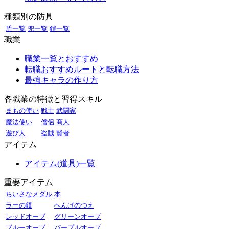
種類別の防具
盾一覧
兜一覧
鎧一覧
職業
職業一覧とおすすめ
転職おすすめルートと転職方法
最強キャラの作り方
各職業の特徴と習得スキル
まもの使い
戦士
武闘家
魔法使い
僧侶
商人
遊び人
盗賊
賢者
アイテム
アイテム(道具)一覧
重要アイテム
ちいさなメダル
本
ラーの鏡
へんげのつえ
レッドオーブ
グリーンオーブ
ブルーオーブ
パープルオーブ