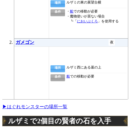
ルザミの東の展望台横
場所
・
船
での移動が必要
条件
・魔物使いが居ない場合
┗「
においぶくろ
」を使用する
ガメゴン
夜
ルザミ西にある墓の上
場所
船
での移動が必要
条件
▶はぐれモンスターの場所一覧
ルザミで2個目の賢者の石を入手