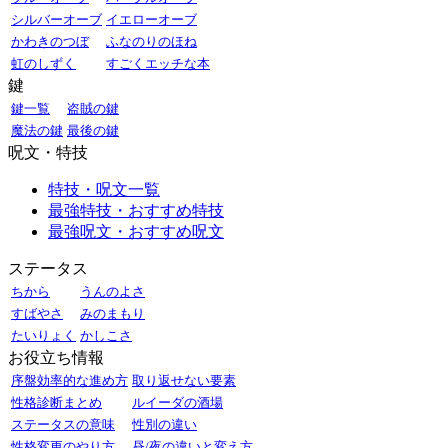
シルバーオーブ
イエローオーブ
かわきのつぼ
ふなのりのほね
虹のしずく
すごくエッチな本
鍵
鍵一覧
盗賊の鍵
魔法の鍵
最後の鍵
呪文・特技
特技・呪文一覧
最強特技・おすすめ特技
最強呪文・おすすめ呪文
ステータス
ちから
うんのよさ
すばやさ
みのまもり
たいりょく
かしこさ
お役立ち情報
序盤効率的な進め方
取り返せない要素
性格診断まとめ
ルイーダの酒場
ステータスの意味
性別の違い
性格変更のやり方
昼/夜の違いと変え方