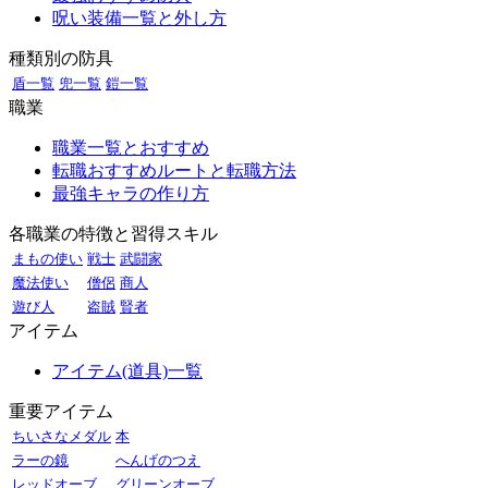
呪い装備一覧と外し方
種類別の防具
盾一覧
兜一覧
鎧一覧
職業
職業一覧とおすすめ
転職おすすめルートと転職方法
最強キャラの作り方
各職業の特徴と習得スキル
まもの使い
戦士
武闘家
魔法使い
僧侶
商人
遊び人
盗賊
賢者
アイテム
アイテム(道具)一覧
重要アイテム
ちいさなメダル
本
ラーの鏡
へんげのつえ
レッドオーブ
グリーンオーブ