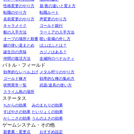
性格変更のやり方
昼/夜の違いと変え方
転職のやり方
転職ルート
名前変更のやり方
声変更のやり方
キャラメイク
ゴールド銀行
船の入手方法
ラーミアの入手方法
オーブの場所と順番
呪い装備の外し方
鍵の使い道まとめ
ぱふぱふとは？
誕生日の意味
カジノはある？
仲間の復活方法
全滅時のペナルティ
バトル・フィールド
効率的なレベル上げ
メタル狩りのやり方
ゴールド稼ぎ
効率的な種の集め方
状態異常一覧
武器/道具の使い方
スライム島の場所
ステータス
ちからの効果
みのまもりの効果
すばやさの効果
たいりょくの効果
かしこさの効果
うんのよさの効果
ゲームシステム・その他
新要素・変更点
おすすめ設定