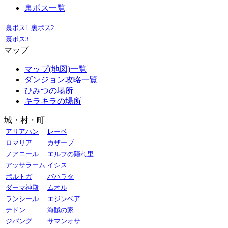
裏ボス一覧
裏ボス1
裏ボス2
裏ボス3
マップ
マップ(地図)一覧
ダンジョン攻略一覧
ひみつの場所
キラキラの場所
城・村・町
アリアハン
レーベ
ロマリア
カザーブ
ノアニール
エルフの隠れ里
アッサラーム
イシス
ポルトガ
バハラタ
ダーマ神殿
ムオル
ランシール
エジンベア
テドン
海賊の家
ジパング
サマンオサ