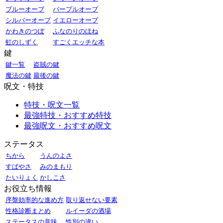
ブルーオーブ
パープルオーブ
シルバーオーブ
イエローオーブ
かわきのつぼ
ふなのりのほね
虹のしずく
すごくエッチな本
鍵
鍵一覧
盗賊の鍵
魔法の鍵
最後の鍵
呪文・特技
特技・呪文一覧
最強特技・おすすめ特技
最強呪文・おすすめ呪文
ステータス
ちから
うんのよさ
すばやさ
みのまもり
たいりょく
かしこさ
お役立ち情報
序盤効率的な進め方
取り返せない要素
性格診断まとめ
ルイーダの酒場
ステータスの意味
性別の違い