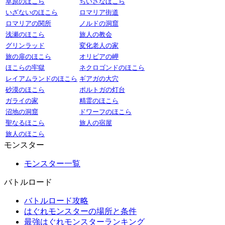
草原のほこら
ちいさなほこら
いざないのほこら
ロマリア街道
ロマリアの関所
ノルドの洞窟
浅瀬のほこら
旅人の教会
グリンラッド
変化老人の家
旅の扉のほこら
オリビアの岬
ほこらの牢獄
ネクロゴンドのほこら
レイアムランドのほこら
ギアガの大穴
砂漠のほこら
ポルトガの灯台
ガライの家
精霊のほこら
沼地の洞窟
ドワーフのほこら
聖なるほこら
旅人の宿屋
旅人のほこら
モンスター
モンスター一覧
バトルロード
バトルロード攻略
はぐれモンスターの場所と条件
最強はぐれモンスターランキング