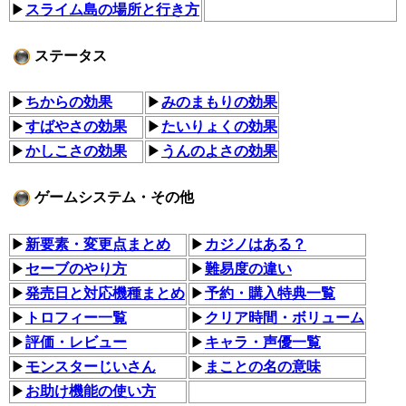
▶
スライム島の場所と行き方
ステータス
▶
ちからの効果
▶
みのまもりの効果
▶
すばやさの効果
▶
たいりょくの効果
▶
かしこさの効果
▶
うんのよさの効果
ゲームシステム・その他
▶
新要素・変更点まとめ
▶︎
カジノはある？
▶
セーブのやり方
▶
難易度の違い
▶
発売日と対応機種まとめ
▶
予約・購入特典一覧
▶
トロフィー一覧
▶
クリア時間・ボリューム
▶
評価・レビュー
▶
キャラ・声優一覧
▶
モンスターじいさん
▶︎
まことの名の意味
▶
お助け機能の使い方