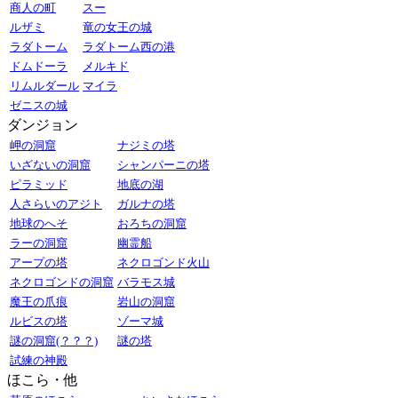
商人の町
スー
ルザミ
竜の女王の城
ラダトーム
ラダトーム西の港
ドムドーラ
メルキド
リムルダール
マイラ
ゼニスの城
ダンジョン
岬の洞窟
ナジミの塔
いざないの洞窟
シャンパーニの塔
ピラミッド
地底の湖
人さらいのアジト
ガルナの塔
地球のへそ
おろちの洞窟
ラーの洞窟
幽霊船
アープの塔
ネクロゴンド火山
ネクロゴンドの洞窟
バラモス城
魔王の爪痕
岩山の洞窟
ルビスの塔
ゾーマ城
謎の洞窟(？？？)
謎の塔
試練の神殿
ほこら・他