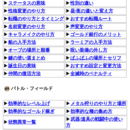
▶
ステータスの意味
▶
性別の違い
▶
性格変更のやり方
▶
昼/夜の違いと変え方
▶
転職のやり方とタイミング
▶︎
おすすめ転職ルート
▶
名前変更のやり方
▶
声変更のやり方
▶︎
キャラメイクのやり方
▶
ゴールド銀行のメリット
▶
船の入手方法
▶︎
ラーミアの入手方法
▶
オーブの場所と順番
▶
呪い装備の外し方
▶︎
鍵の使い道まとめ
▶
ぱふぱふの場所とセリフ
▶︎
誕生日の意味
▶
おすすめ設定と変更方法
▶︎
仲間の復活方法
▶
全滅時のペナルティ
バトル・フィールド
▶
効率的なレベル上げ
▶
メタル狩りのやり方と場所
▶
効率的なゴールド稼ぎ
▶
効率的な種の集め方
▶
武器/道具の戦闘中の使い
▶︎
状態異常一覧
方