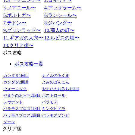
1.オープニング〜
2.ロマリア〜
3.ノアニール〜
4.アッサラーム〜
5.ポルトガ〜
6.ランシール〜
7.テドン〜
8.ジパング〜
9.グリンラッド〜
10.商人の町〜
11.ギアガの大穴〜
12.ルビスの塔〜
13.クリア後〜
ボス攻略
ボス攻略一覧
カンダタ1回目
ナイルのあくま
カンダタ2回目
よみのばんにん
ウォーロック
やまたのおろち1回目
やまたのおろち2回目
ボストロール
レヴナント
バラモス
バラモスブロス1回目
キングヒドラ
バラモスブロス2回目
バラモスゾンビ
ゾーマ
クリア後