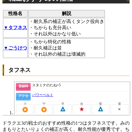
性格名
解説
・耐久系の補正が高くタンク役向き
▼タフネス
・ちからも充分高い
・それ以外はかなり低い
・ちから特化の性格
▼ごうけつ
・耐久補正は並
・それ以外の補正は壊滅的
タフネス
スタミナのたね×5
登録時
パワーベルト
アクセ
×
△
★
△
◎
◎
ドラクエ3の戦士のおすすめ性格の1つはタフネスです。みの
まもりとたいりょくの補正が高く、耐久性能が優秀です。ち