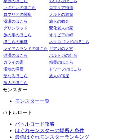
草原のほこら
ちいさなほこら
いざないのほこら
ロマリア街道
ロマリアの関所
ノルドの洞窟
浅瀬のほこら
旅人の教会
グリンラッド
変化老人の家
旅の扉のほこら
オリビアの岬
ほこらの牢獄
ネクロゴンドのほこら
レイアムランドのほこら
ギアガの大穴
砂漠のほこら
ポルトガの灯台
ガライの家
精霊のほこら
沼地の洞窟
ドワーフのほこら
聖なるほこら
旅人の宿屋
旅人のほこら
モンスター
モンスター一覧
バトルロード
バトルロード攻略
はぐれモンスターの場所と条件
最強はぐれモンスターランキング