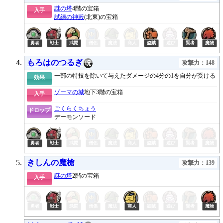
謎の塔
4階の宝箱
入手
試練の神殿
(北東)の宝箱
もろはのつるぎ
攻撃力：148
呪
一部の特技を除いて与えたダメージの4分の1を自分が受ける
効果
ゾーマの城
地下3階の宝箱
入手
ごくらくちょう
ドロップ
デーモンソード
きしんの魔槍
攻撃力：139
謎の塔
2階の宝箱
入手