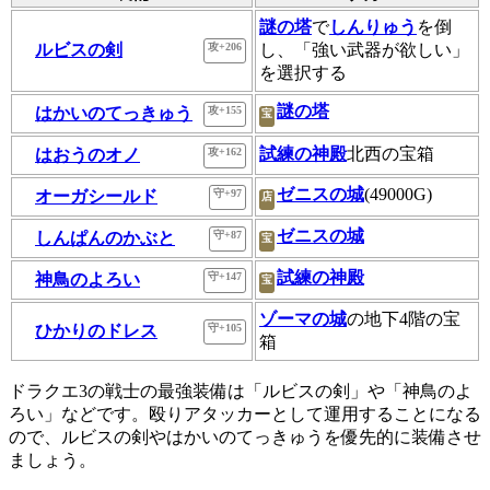
謎の塔
で
しんりゅう
を倒
ルビスの剣
攻+206
し、「強い武器が欲しい」
を選択する
謎の塔
はかいのてっきゅう
攻+155
宝
試練の神殿
北西の宝箱
はおうのオノ
攻+162
ゼニスの城
(49000G)
オーガシールド
守+97
店
ゼニスの城
しんぱんのかぶと
守+87
宝
試練の神殿
神鳥のよろい
守+147
宝
ゾーマの城
の地下4階の宝
ひかりのドレス
守+105
箱
ドラクエ3の戦士の最強装備は「ルビスの剣」や「神鳥のよ
ろい」などです。殴りアタッカーとして運用することになる
ので、ルビスの剣やはかいのてっきゅうを優先的に装備させ
ましょう。