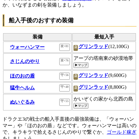
か、いなずまの剣を装備しましょう。
船入手後のおすすめ装備
装備
最短入手
グリンラッド
(12,100G)
ウォーハンマー
攻+81
店
アープの塔南東の砂漠地帯
さじんのやり
攻+76
▶マップ
グリンラッド
(9,600G)
ほのおの盾
守+56
店
グリンラッド
(8,800G)
猛牛ヘルム
守+40
店
かいぞくの家から北西の島
ぬいぐるみ
守+55
▶マップ
ドラクエ3の戦士の船入手直後の最強装備は、「ウォーハン
マー」や「ほのおの盾」などです。ウォーハンマーは高いの
で、キラキラで拾えるさじんのやりで繋ぐか、
ゴールド稼ぎ
をしましょう。