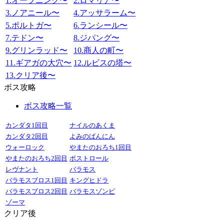
1.オープニング〜
2.ロマリア〜
3.ノアニール〜
4.アッサラーム〜
5.ポルトガ〜
6.ランシール〜
7.テドン〜
8.ジパング〜
9.グリンラッド〜
10.商人の町〜
11.ギアガの大穴〜
12.ルビスの塔〜
13.クリア後〜
ボス攻略
ボス攻略一覧
カンダタ1回目
ナイルのあくま
カンダタ2回目
よみのばんにん
ウォーロック
やまたのおろち1回目
やまたのおろち2回目
ボストロール
レヴナント
バラモス
バラモスブロス1回目
キングヒドラ
バラモスブロス2回目
バラモスゾンビ
ゾーマ
クリア後