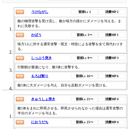
うけながし
特技
習得Lv 1
消費MP 2
敵の物理攻撃を受け流し、敵か味方の誰かにダメージを与える。ま
れに失敗する。
かばう
特技
習得Lv 3〜
消費MP 1
味方1人に対する通常攻撃・呪文・特技による攻撃を全て肩代わりす
る。
しっぷう突き
特技
習得Lv 9〜
消費MP 3
行動順が最速になり、敵1体に攻撃する。
もろば斬り
特技
習得Lv 16〜
消費MP 6
敵1体に大ダメージを与え、自分も反動ダメージを受ける。
きゅうしょ突き
特技
習得Lv 21〜
消費MP 4
敵1体をまれに即死させる。即死させられなかった場合は通常攻撃の
半分のダメージを与える。
におうだち
特技
習得Lv 25〜
消費MP 4