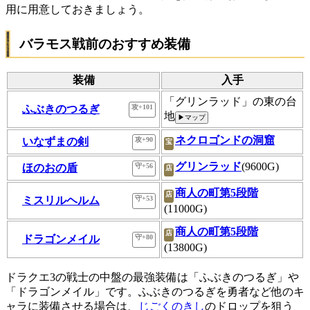
用に用意しておきましょう。
バラモス戦前のおすすめ装備
装備
入手
「グリンラッド」の東の台
ふぶきのつるぎ
攻+101
地
▶マップ
ネクロゴンドの洞窟
いなずまの剣
攻+90
宝
グリンラッド
(9600G)
ほのおの盾
守+56
店
商人の町第5段階
店
ミスリルヘルム
守+53
(11000G)
商人の町第5段階
店
ドラゴンメイル
守+80
(13800G)
ドラクエ3の戦士の中盤の最強装備は「ふぶきのつるぎ」や
「ドラゴンメイル」です。ふぶきのつるぎを勇者など他のキ
ャラに装備させる場合は、
じごくのきし
のドロップを狙う