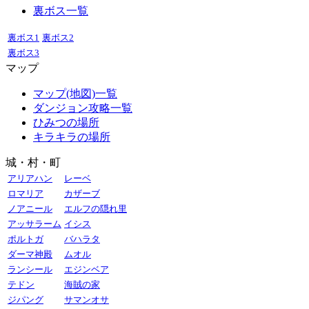
裏ボス一覧
裏ボス1
裏ボス2
裏ボス3
マップ
マップ(地図)一覧
ダンジョン攻略一覧
ひみつの場所
キラキラの場所
城・村・町
アリアハン
レーベ
ロマリア
カザーブ
ノアニール
エルフの隠れ里
アッサラーム
イシス
ポルトガ
バハラタ
ダーマ神殿
ムオル
ランシール
エジンベア
テドン
海賊の家
ジパング
サマンオサ