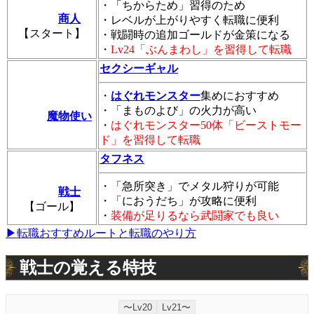
・「ちからため」習得のため
商人
・レベルが上がりやすく転職に便利
【スタート】
・戦闘時の追加ゴールドが金策になる
・
Lv24「ぶんまわし」を習得して転職
セクシーギャル
・
はぐれモンスター
集めにおすすめ
・「まものよび」の火力が高い
魔物使い
・
はぐれモンスター50体「ビーストモー
ド」を習得して転職
タフネス
・「急所突き」でメタル狩りが可能
戦士
・「におうだち」が攻略に便利
【ゴール】
・
装備が足りるなら武闘家でも良い
▶転職おすすめルートと転職のやり方
戦士の覚える特技
〜Lv20
Lv21〜