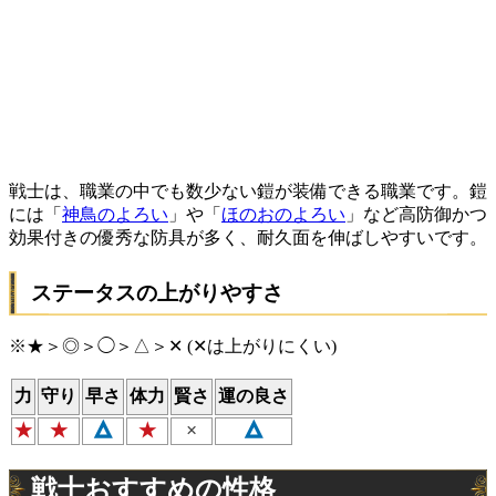
戦士は、職業の中でも数少ない鎧が装備できる職業です。鎧
には「
神鳥のよろい
」や「
ほのおのよろい
」など高防御かつ
効果付きの優秀な防具が多く、耐久面を伸ばしやすいです。
ステータスの上がりやすさ
※★＞◎＞◯＞△＞✕ (✕は上がりにくい)
力
守り
早さ
体力
賢さ
運の良さ
×
★
★
△
★
△
戦士おすすめの性格