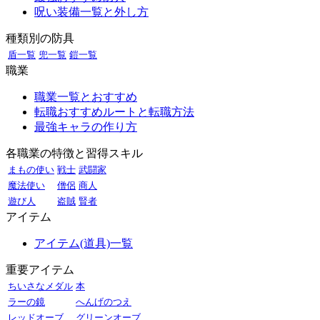
呪い装備一覧と外し方
種類別の防具
盾一覧
兜一覧
鎧一覧
職業
職業一覧とおすすめ
転職おすすめルートと転職方法
最強キャラの作り方
各職業の特徴と習得スキル
まもの使い
戦士
武闘家
魔法使い
僧侶
商人
遊び人
盗賊
賢者
アイテム
アイテム(道具)一覧
重要アイテム
ちいさなメダル
本
ラーの鏡
へんげのつえ
レッドオーブ
グリーンオーブ