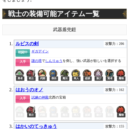
戦士の装備可能アイテム一覧
武器
盾
兜
鎧
ルビスの剣
攻撃力：206
ギガデイン
戦闘中
謎の塔
で
しんりゅう
を倒し、強い武器が欲しいを選択する
入手
はおうのオノ
攻撃力：162
試練の神殿
北西の宝箱
入手
はかいのてっきゅう
攻撃力：155