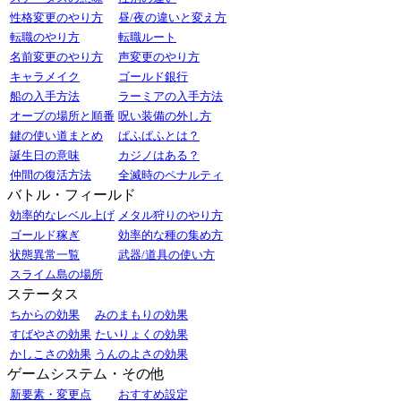
性格変更のやり方
昼/夜の違いと変え方
転職のやり方
転職ルート
名前変更のやり方
声変更のやり方
キャラメイク
ゴールド銀行
船の入手方法
ラーミアの入手方法
オーブの場所と順番
呪い装備の外し方
鍵の使い道まとめ
ぱふぱふとは？
誕生日の意味
カジノはある？
仲間の復活方法
全滅時のペナルティ
バトル・フィールド
効率的なレベル上げ
メタル狩りのやり方
ゴールド稼ぎ
効率的な種の集め方
状態異常一覧
武器/道具の使い方
スライム島の場所
ステータス
ちからの効果
みのまもりの効果
すばやさの効果
たいりょくの効果
かしこさの効果
うんのよさの効果
ゲームシステム・その他
新要素・変更点
おすすめ設定