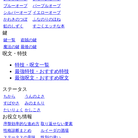
ブルーオーブ
パープルオーブ
シルバーオーブ
イエローオーブ
かわきのつぼ
ふなのりのほね
虹のしずく
すごくエッチな本
鍵
鍵一覧
盗賊の鍵
魔法の鍵
最後の鍵
呪文・特技
特技・呪文一覧
最強特技・おすすめ特技
最強呪文・おすすめ呪文
ステータス
ちから
うんのよさ
すばやさ
みのまもり
たいりょく
かしこさ
お役立ち情報
序盤効率的な進め方
取り返せない要素
性格診断まとめ
ルイーダの酒場
ステータスの意味
性別の違い