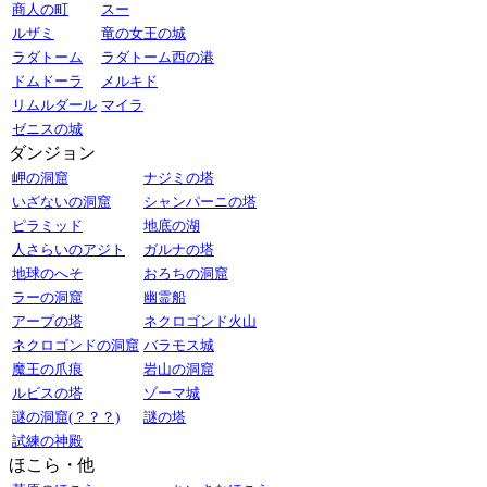
商人の町
スー
ルザミ
竜の女王の城
ラダトーム
ラダトーム西の港
ドムドーラ
メルキド
リムルダール
マイラ
ゼニスの城
ダンジョン
岬の洞窟
ナジミの塔
いざないの洞窟
シャンパーニの塔
ピラミッド
地底の湖
人さらいのアジト
ガルナの塔
地球のへそ
おろちの洞窟
ラーの洞窟
幽霊船
アープの塔
ネクロゴンド火山
ネクロゴンドの洞窟
バラモス城
魔王の爪痕
岩山の洞窟
ルビスの塔
ゾーマ城
謎の洞窟(？？？)
謎の塔
試練の神殿
ほこら・他