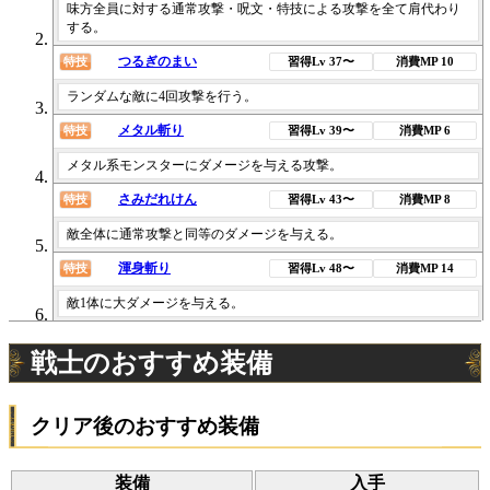
味方全員に対する通常攻撃・呪文・特技による攻撃を全て肩代わり
する。
つるぎのまい
特技
習得Lv 37〜
消費MP 10
ランダムな敵に4回攻撃を行う。
メタル斬り
特技
習得Lv 39〜
消費MP 6
メタル系モンスターにダメージを与える攻撃。
さみだれけん
特技
習得Lv 43〜
消費MP 8
敵全体に通常攻撃と同等のダメージを与える。
渾身斬り
特技
習得Lv 48〜
消費MP 14
敵1体に大ダメージを与える。
戦士のおすすめ装備
クリア後のおすすめ装備
装備
入手