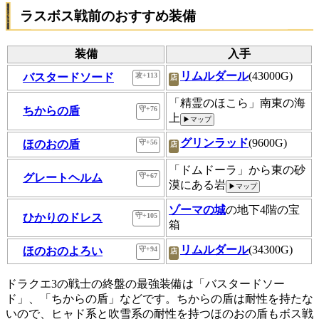
ラスボス戦前のおすすめ装備
装備
入手
リムルダール
(43000G)
バスタードソード
攻+113
店
「精霊のほこら」南東の海
ちからの盾
守+76
上
▶マップ
グリンラッド
(9600G)
ほのおの盾
守+56
店
「ドムドーラ」から東の砂
グレートヘルム
守+67
漠にある岩
▶マップ
ゾーマの城
の地下4階の宝
ひかりのドレス
守+105
箱
リムルダール
(34300G)
ほのおのよろい
守+94
店
ドラクエ3の戦士の終盤の最強装備は「バスタードソー
ド」、「ちからの盾」などです。ちからの盾は耐性を持たな
いので、ヒャド系と吹雪系の耐性を持つほのおの盾もボス戦