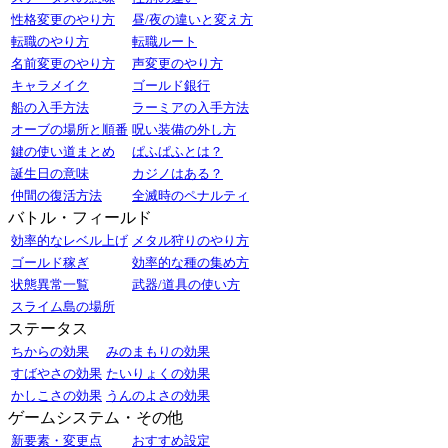
性格変更のやり方
昼/夜の違いと変え方
転職のやり方
転職ルート
名前変更のやり方
声変更のやり方
キャラメイク
ゴールド銀行
船の入手方法
ラーミアの入手方法
オーブの場所と順番
呪い装備の外し方
鍵の使い道まとめ
ぱふぱふとは？
誕生日の意味
カジノはある？
仲間の復活方法
全滅時のペナルティ
バトル・フィールド
効率的なレベル上げ
メタル狩りのやり方
ゴールド稼ぎ
効率的な種の集め方
状態異常一覧
武器/道具の使い方
スライム島の場所
ステータス
ちからの効果
みのまもりの効果
すばやさの効果
たいりょくの効果
かしこさの効果
うんのよさの効果
ゲームシステム・その他
新要素・変更点
おすすめ設定