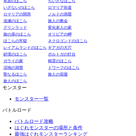
草原のほこら
ちいさなほこら
いざないのほこら
ロマリア街道
ロマリアの関所
ノルドの洞窟
浅瀬のほこら
旅人の教会
グリンラッド
変化老人の家
旅の扉のほこら
オリビアの岬
ほこらの牢獄
ネクロゴンドのほこら
レイアムランドのほこら
ギアガの大穴
砂漠のほこら
ポルトガの灯台
ガライの家
精霊のほこら
沼地の洞窟
ドワーフのほこら
聖なるほこら
旅人の宿屋
旅人のほこら
モンスター
モンスター一覧
バトルロード
バトルロード攻略
はぐれモンスターの場所と条件
最強はぐれモンスターランキング