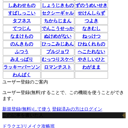
しあわせもの
しょうじきもの
ずのうめいせき
すばしっこい
セクシーギャル
せけんしらず
タフネス
ちからじまん
つよき
てつじん
でんこうせっか
なきむし
なまけもの
ぬけめがない
ねっけつ
のんきもの
ひっこみじあん
ひねくれもの
ふつう
ブルジョワ
へこたれない
みえっぱり
むっつりスケベ
やさしいひと
ラッキーパーソン
ロマンチスト
わがまま
わんぱく
ユーザー登録のご案内
ユーザー登録(無料)することで、この機能を使うことができ
ます。
新規登録(無料)して使う
登録済みの方はログイン
この記事を書いた人
ドラクエ3リメイク攻略班