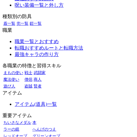
呪い装備一覧と外し方
種類別の防具
盾一覧
兜一覧
鎧一覧
職業
職業一覧とおすすめ
転職おすすめルートと転職方法
最強キャラの作り方
各職業の特徴と習得スキル
まもの使い
戦士
武闘家
魔法使い
僧侶
商人
遊び人
盗賊
賢者
アイテム
アイテム(道具)一覧
重要アイテム
ちいさなメダル
本
ラーの鏡
へんげのつえ
レッドオーブ
グリーンオーブ