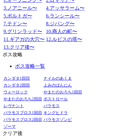
1.オープニング〜
2.ロマリア〜
3.ノアニール〜
4.アッサラーム〜
5.ポルトガ〜
6.ランシール〜
7.テドン〜
8.ジパング〜
9.グリンラッド〜
10.商人の町〜
11.ギアガの大穴〜
12.ルビスの塔〜
13.クリア後〜
ボス攻略
ボス攻略一覧
カンダタ1回目
ナイルのあくま
カンダタ2回目
よみのばんにん
ウォーロック
やまたのおろち1回目
やまたのおろち2回目
ボストロール
レヴナント
バラモス
バラモスブロス1回目
キングヒドラ
バラモスブロス2回目
バラモスゾンビ
ゾーマ
クリア後