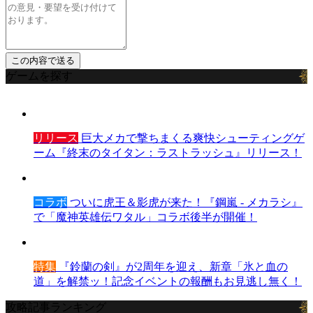
ゲームを探す
リリース
巨大メカで撃ちまくる爽快シューティングゲ
ーム『終末のタイタン：ラストラッシュ』リリース！
コラボ
ついに虎王＆影虎が来た！『鋼嵐 - メカラシ』
で「魔神英雄伝ワタル」コラボ後半が開催！
特集
『鈴蘭の剣』が2周年を迎え、新章「氷と血の
道」を解禁ッ！記念イベントの報酬もお見逃し無く！
攻略記事ランキング