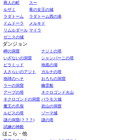
商人の町
スー
ルザミ
竜の女王の城
ラダトーム
ラダトーム西の港
ドムドーラ
メルキド
リムルダール
マイラ
ゼニスの城
ダンジョン
岬の洞窟
ナジミの塔
いざないの洞窟
シャンパーニの塔
ピラミッド
地底の湖
人さらいのアジト
ガルナの塔
地球のへそ
おろちの洞窟
ラーの洞窟
幽霊船
アープの塔
ネクロゴンド火山
ネクロゴンドの洞窟
バラモス城
魔王の爪痕
岩山の洞窟
ルビスの塔
ゾーマ城
謎の洞窟(？？？)
謎の塔
試練の神殿
ほこら・他