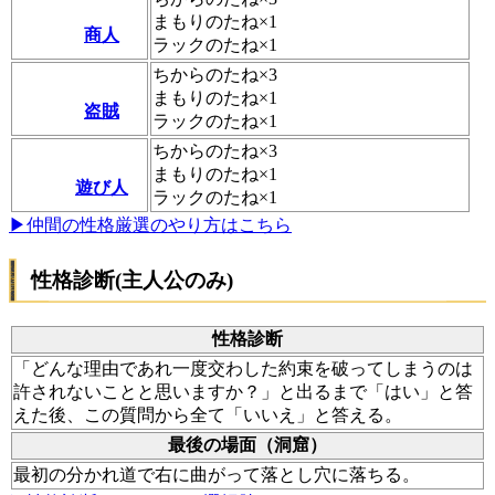
まもりのたね×1
商人
ラックのたね×1
ちからのたね×3
まもりのたね×1
盗賊
ラックのたね×1
ちからのたね×3
まもりのたね×1
遊び人
ラックのたね×1
▶仲間の性格厳選のやり方はこちら
性格診断(主人公のみ)
性格診断
「どんな理由であれ一度交わした約束を破ってしまうのは
許されないことと思いますか？」と出るまで「はい」と答
えた後、この質問から全て「いいえ」と答える。
最後の場面（洞窟）
最初の分かれ道で右に曲がって落とし穴に落ちる。