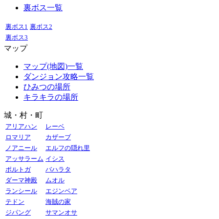
裏ボス一覧
裏ボス1
裏ボス2
裏ボス3
マップ
マップ(地図)一覧
ダンジョン攻略一覧
ひみつの場所
キラキラの場所
城・村・町
アリアハン
レーベ
ロマリア
カザーブ
ノアニール
エルフの隠れ里
アッサラーム
イシス
ポルトガ
バハラタ
ダーマ神殿
ムオル
ランシール
エジンベア
テドン
海賊の家
ジパング
サマンオサ