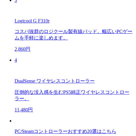
3
Logicool G F310r
コスパ抜群のロジクール製有線パッド。幅広いPCゲー
ムを手軽に楽しめます。
2,860円
4
DualSense ワイヤレスコントローラー
圧倒的な没入感を生むPS5純正ワイヤレスコントロー
ラー。
11,480円
PC/Steamコントローラーおすすめ20選はこちら