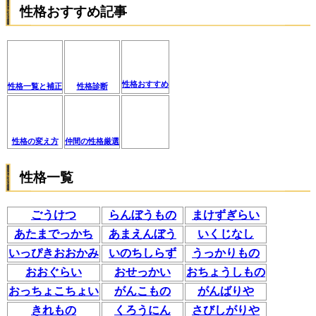
性格おすすめ記事
性格おすすめ
性格一覧と補正
性格診断
性格の変え方
仲間の性格厳選
性格一覧
ごうけつ
らんぼうもの
まけずぎらい
あたまでっかち
あまえんぼう
いくじなし
いっぴきおおかみ
いのちしらず
うっかりもの
おおぐらい
おせっかい
おちょうしもの
おっちょこちょい
がんこもの
がんばりや
きれもの
くろうにん
さびしがりや