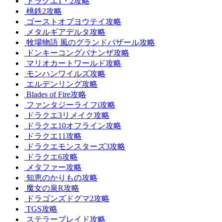
ドラクエ1・2攻略
桃鉄2攻略
ゴーストオブヨウテイ攻略
メタルギアデルタ攻略
牧場物語 風のグランドバザール攻略
ドンキーコングバナンザ攻略
マリオカートワールド攻略
モンハンワイルズ攻略
エルデンリング攻略
Blades of Fire攻略
ファンタジーライフi攻略
ドラクエ3リメイク攻略
ドラクエ10オフライン攻略
ドラクエ11攻略
ドラクエモンスターズ3攻略
ドラクエ6攻略
メタファー攻略
知恵のかりもの攻略
魔女の泉R攻略
ドラゴンズドグマ2攻略
TGS攻略
ステラーブレイド攻略