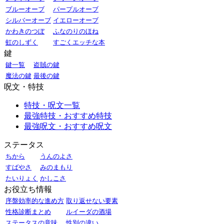
ブルーオーブ
パープルオーブ
シルバーオーブ
イエローオーブ
かわきのつぼ
ふなのりのほね
虹のしずく
すごくエッチな本
鍵
鍵一覧
盗賊の鍵
魔法の鍵
最後の鍵
呪文・特技
特技・呪文一覧
最強特技・おすすめ特技
最強呪文・おすすめ呪文
ステータス
ちから
うんのよさ
すばやさ
みのまもり
たいりょく
かしこさ
お役立ち情報
序盤効率的な進め方
取り返せない要素
性格診断まとめ
ルイーダの酒場
ステータスの意味
性別の違い