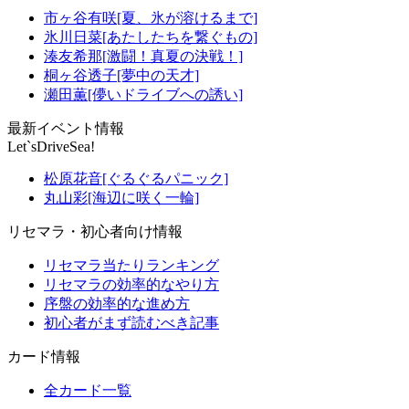
市ヶ谷有咲[夏、氷が溶けるまで]
氷川日菜[あたしたちを繋ぐもの]
湊友希那[激闘！真夏の決戦！]
桐ヶ谷透子[夢中の天才]
瀬田薫[儚いドライブへの誘い]
最新イベント情報
Let`sDriveSea!
松原花音[ぐるぐるパニック]
丸山彩[海辺に咲く一輪]
リセマラ・初心者向け情報
リセマラ当たりランキング
リセマラの効率的なやり方
序盤の効率的な進め方
初心者がまず読むべき記事
カード情報
全カード一覧