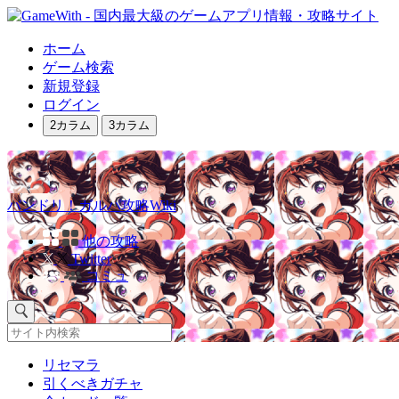
ホーム
ゲーム検索
新規登録
ログイン
2カラム
3カラム
バンドリ！ガルパ攻略Wiki
他の攻略
Twitter
コミュ
リセマラ
引くべきガチャ