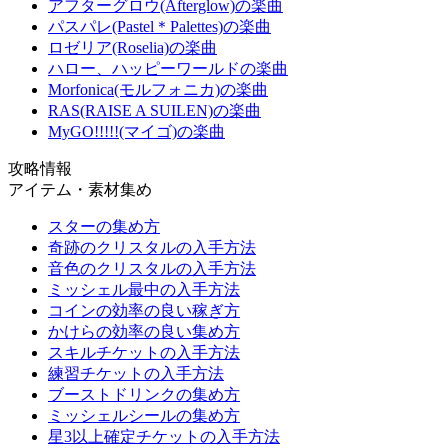
アフターグロウ(Afterglow)の楽曲
パスパレ(Pastel＊Palettes)の楽曲
ロゼリア(Roselia)の楽曲
ハロー、ハッピーワールドの楽曲
Morfonica(モルフォニカ)の楽曲
RAS(RAISE A SUILEN)の楽曲
MyGO!!!!!(マイゴ)の楽曲
攻略情報
アイテム・素材集め
スターの集め方
奇跡のクリスタルの入手方法
音色のクリスタルの入手方法
ミッシェル最中の入手方法
コインの効率の良い稼ぎ方
かけらの効率の良い集め方
スキルチケットの入手方法
練習チケットの入手方法
ブーストドリンクの集め方
ミッシェルシールの集め方
星3以上確定チケットの入手方法