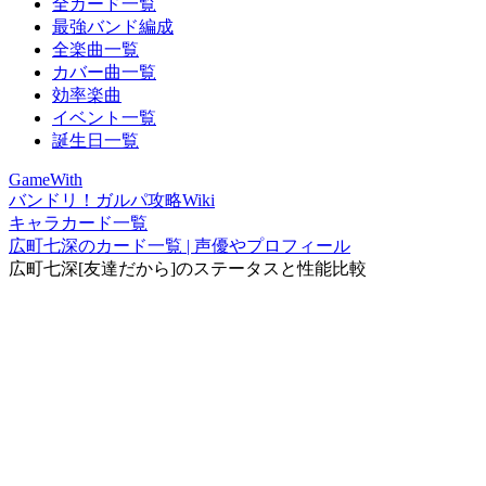
全カード一覧
最強バンド編成
全楽曲一覧
カバー曲一覧
効率楽曲
イベント一覧
誕生日一覧
GameWith
バンドリ！ガルパ攻略Wiki
キャラカード一覧
広町七深のカード一覧 | 声優やプロフィール
広町七深[友達だから]のステータスと性能比較